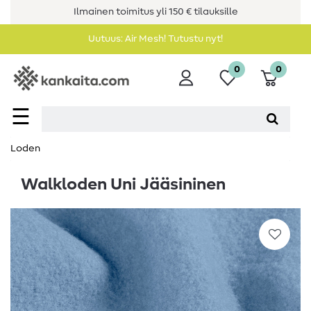
Ilmainen toimitus yli 150 € tilauksille
Uutuus: Air Mesh! Tutustu nyt!
0
0
☰
Loden
Walkloden Uni Jääsininen