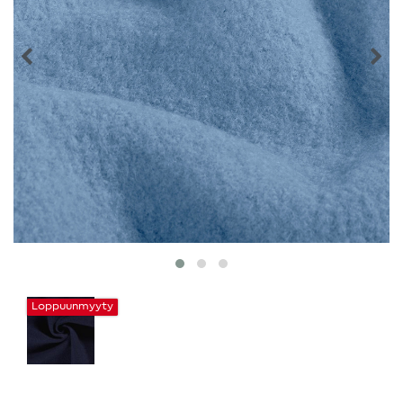
Loppuunmyyty