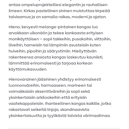
antaa ompeluprojekteillesi elegantin ja rauhallisen
ilmeen. Kirkas pastellinen sininen muistuttaa kirpeää
talviaamua ja on samalla raikas, moderni ja ajaton.
Hieno, kevyesti melange-pintainen kangas luo
arvokkaan ulkonäön ja tekee kankaasta erityisen
monikäyttöisen – sopii takkeihin, pusakoihin, viittoihin,
liiveihin, hameisiin tai lämpimiin asusteisiin kuten
huiveihin, pipoihin ja säärystimiin. Miellyttävän
rakenteensa ansiosta kangas laskeutuu kauniisti,
lämmittää erinomaisesti ja tarjoaa korkean
käyttömukavuuden.
Hienovarainen jääsininen yhdistyy erinomaisesti
luonnonväreihin, harmaaseen, marineen tai
voimakkaisiin aksenttiväreihin ja sopii sekä
yksinkertaisiin arkilookeihin että erityisiin
vaatekappaleisiin. Ihanteellinen kangas kaikille, jotka
rakastavat selkeitä linjoja, skandinaavista
yksinkertaisuutta ja tyylikästä talvista värimaailmaa.