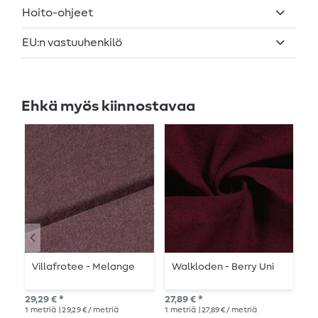
Hoito-ohjeet
EU:n vastuuhenkilö
Ehkä myös kiinnostavaa
Villafrotee - Melange
Walkloden - Berry Uni
W
29,29 € *
27,89 € *
27,
1
metriä
| 29,29 € / metriä
1
metriä
| 27,89 € / metriä
1
me