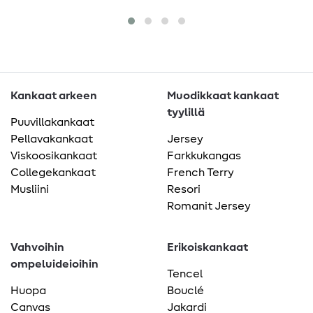
Kankaat arkeen
Muodikkaat kankaat
tyylillä
Puuvillakankaat
Pellavakankaat
Jersey
Viskoosikankaat
Farkkukangas
Collegekankaat
French Terry
Musliini
Resori
Romanit Jersey
Vahvoihin
Erikoiskankaat
ompeluideioihin
Tencel
Huopa
Bouclé
Canvas
Jakardi