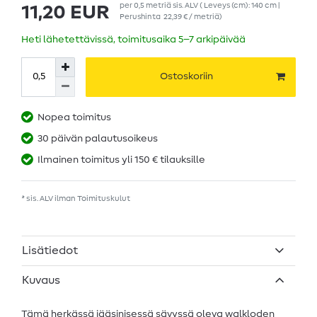
per
0,5
metriä
sis. ALV
( Leveys (cm): 140 cm |
11,20 EUR
Perushinta
22,39 € / metriä
)
Heti lähetettävissä, toimitusaika 5–7 arkipäivää
Ostoskoriin
Nopea toimitus
30 päivän palautusoikeus
Ilmainen toimitus yli 150 € tilauksille
* sis. ALV ilman
Toimituskulut
Lisätiedot
Kuvaus
Tämä herkässä jääsinisessä sävyssä oleva walkloden