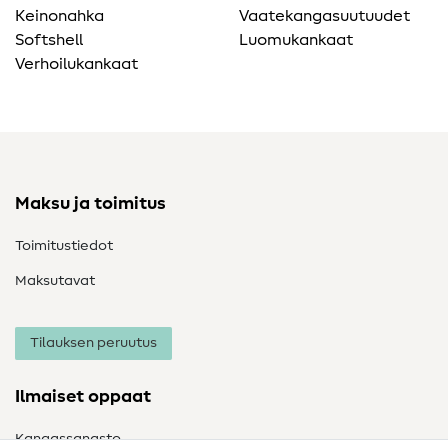
Keinonahka
Vaatekangasuutuudet
Softshell
Luomukankaat
Verhoilukankaat
Maksu ja toimitus
Toimitustiedot
Maksutavat
Tilauksen peruutus
Ilmaiset oppaat
Kangassanasto