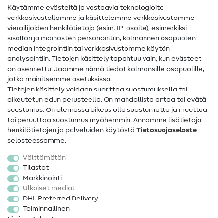
Käytämme evästeitä ja vastaavia teknologioita
Ompelusanasto
verkkosivustollamme ja käsittelemme verkkosivustomme
vierailijoiden henkilötietoja (esim. IP-osoite), esimerkiksi
Ompeluohjeet
sisällön ja mainosten personointiin, kolmannen osapuolen
median integrointiin tai verkkosivustomme käytön
Apua ja yhteystiedot
analysointiin. Tietojen käsittely tapahtuu vain, kun evästeet
on asennettu. Jaamme nämä tiedot kolmansille osapuolille,
Yhteystiedot
jotka mainitsemme asetuksissa.
Tietoa omistajanvaihdoksesta
Tietojen käsittely voidaan suorittaa suostumuksella tai
oikeutetun edun perusteella. On mahdollista antaa tai evätä
FAQ
suostumus. On olemassa oikeus olla suostumatta ja muuttaa
tai peruuttaa suostumus myöhemmin. Annamme lisätietoja
Peruutusoikeus
henkilötietojen ja palveluiden käytöstä
Tietosuojaseloste
-
Suosittu
selosteessamme.
Välttämätön
Kankaat
Tilastot
Markkinointi
Ompelutarvikkeet
Ulkoiset mediat
Ale
DHL Preferred Delivery
Toiminnallinen