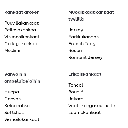
Kankaat arkeen
Muodikkaat kankaat
tyylillä
Puuvillakankaat
Pellavakankaat
Jersey
Viskoosikankaat
Farkkukangas
Collegekankaat
French Terry
Musliini
Resori
Romanit Jersey
Vahvoihin
Erikoiskankaat
ompeluideioihin
Tencel
Huopa
Bouclé
Canvas
Jakardi
Keinonahka
Vaatekangasuutuudet
Softshell
Luomukankaat
Verhoilukankaat