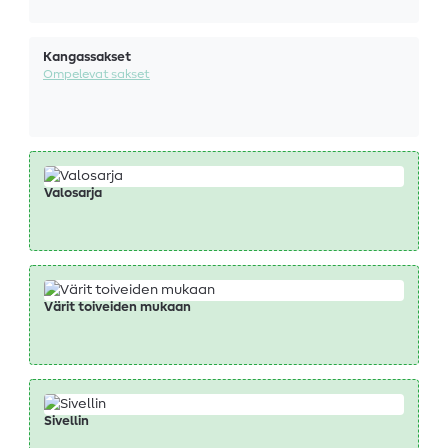
Kangassakset
Ompelevat sakset
Valosarja
Värit toiveiden mukaan
Sivellin