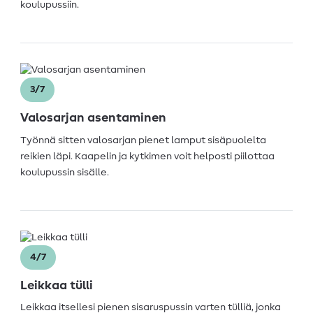
koulupussiin.
3/7
Valosarjan asentaminen
Työnnä sitten valosarjan pienet lamput sisäpuolelta
reikien läpi. Kaapelin ja kytkimen voit helposti piilottaa
koulupussin sisälle.
4/7
Leikkaa tülli
Leikkaa itsellesi pienen sisaruspussin varten tülliä, jonka