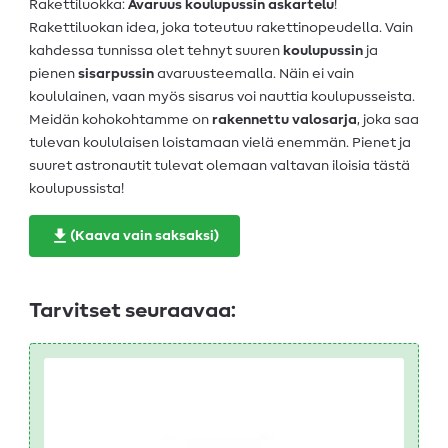
Rakettiluokka:
Avaruus koulupussin askartelu
!
Rakettiluokan idea, joka toteutuu rakettinopeudella. Vain
kahdessa tunnissa olet tehnyt suuren
koulupussin
ja
pienen
sisarpussin
avaruusteemalla. Näin ei vain
koululainen, vaan myös sisarus voi nauttia koulupusseista.
Meidän kohokohtamme on
rakennettu valosarja
, joka saa
tulevan koululaisen loistamaan vielä enemmän. Pienet ja
suuret astronautit tulevat olemaan valtavan iloisia tästä
koulupussista!
(Kaava vain saksaksi)
Tarvitset seuraavaa: