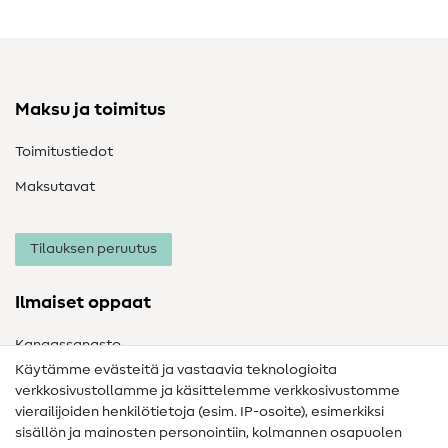
Maksu ja toimitus
Toimitustiedot
Maksutavat
Tilauksen peruutus
Ilmaiset oppaat
Kangassanasto
Käytämme evästeitä ja vastaavia teknologioita
Ompelusanasto
verkkosivustollamme ja käsittelemme verkkosivustomme
vierailijoiden henkilötietoja (esim. IP-osoite), esimerkiksi
Ompeluohjeet
sisällön ja mainosten personointiin, kolmannen osapuolen