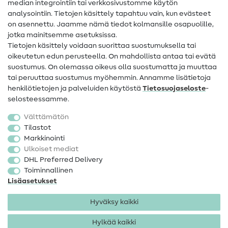
Apua ja yhteystiedot
median integrointiin tai verkkosivustomme käytön
analysointiin. Tietojen käsittely tapahtuu vain, kun evästeet
on asennettu. Jaamme nämä tiedot kolmansille osapuolille,
Yhteystiedot
jotka mainitsemme asetuksissa.
Tietoa omistajanvaihdoksesta
Tietojen käsittely voidaan suorittaa suostumuksella tai
oikeutetun edun perusteella. On mahdollista antaa tai evätä
FAQ
suostumus. On olemassa oikeus olla suostumatta ja muuttaa
tai peruuttaa suostumus myöhemmin. Annamme lisätietoja
Peruutusoikeus
henkilötietojen ja palveluiden käytöstä
Tietosuojaseloste
-
Suosittu
selosteessamme.
Välttämätön
Kankaat
Tilastot
Markkinointi
Ompelutarvikkeet
Ulkoiset mediat
Ale
DHL Preferred Delivery
Toiminnallinen
Lisäasetukset
Hyväksy kaikki
Hylkää kaikki
Yhteystiedot
Tietosuoja
Käyttöehdot