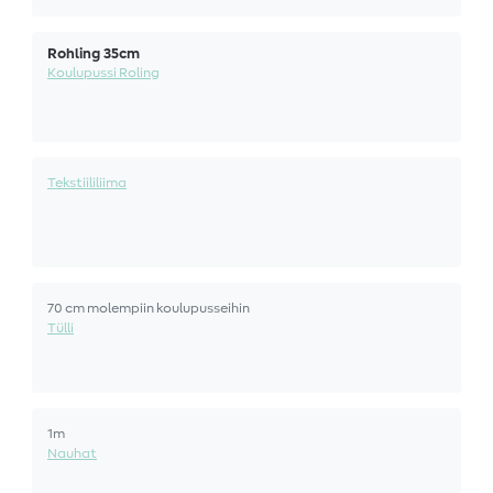
Rohling 35cm
Koulupussi Roling
Tekstiililiima
70 cm molempiin koulupusseihin
Tülli
1m
Nauhat