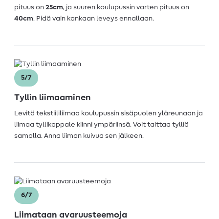
pituus on
25cm
, ja suuren koulupussin varten pituus on
40cm
. Pidä vain kankaan leveys ennallaan.
5/7
Tyllin liimaaminen
Levitä tekstiililiimaa koulupussin sisäpuolen yläreunaan ja
liimaa tyllikappale kiinni ympäriinsä. Voit taittaa tylliä
samalla. Anna liiman kuivua sen jälkeen.
6/7
Liimataan avaruusteemoja