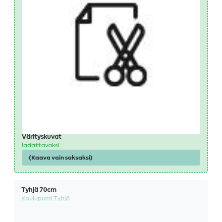
Värityskuvat
ladattavaksi
(Kaava vain saksaksi)
Tyhjä 70cm
Koulupussi Tyhjä