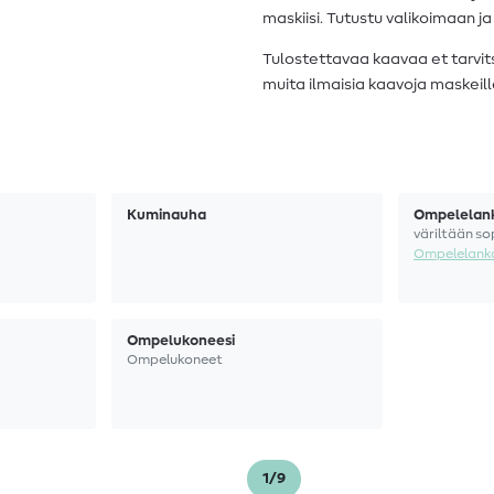
maskiisi. Tutustu valikoimaan j
Tulostettavaa kaavaa et tarv
muita ilmaisia kaavoja maskeill
Kuminauha
Ompelelan
väriltään so
Ompelelank
Ompelukoneesi
Ompelukoneet
1/9