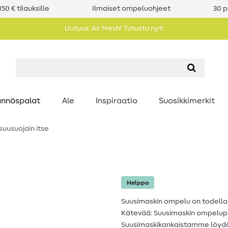
50 € tilauksille
Ilmaiset ompeluohjeet
30 p
Uutuus: Air Mesh! Tutustu nyt!
nnöspalat
Ale
Inspiraatio
Suosikkimerkit
uusuojain itse
Helppo
Suusimaskin ompelu on todella h
Kätevää: Suusimaskin ompelupa
Suusimaskikankaistamme löydät 