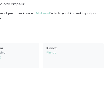
a aloita ompelu!
itse ohjeemme kanssa.
Makerist
:ista löydät kuitenkin paljon
e.
ka
Pinnat
piva
Pinnat
a