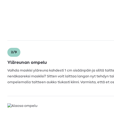
2/9
Yläreunan ompelu
Vaihda maskisi yläreuna kahdesti 1 cm sisäänpäin ja silitä tait
nenäkaareksi maskiisi? Sitten voit laittaa langan nyt tehdyn taitt
ompelemalla taitteen aukko tiukasti kiinni. Varmista, että et 