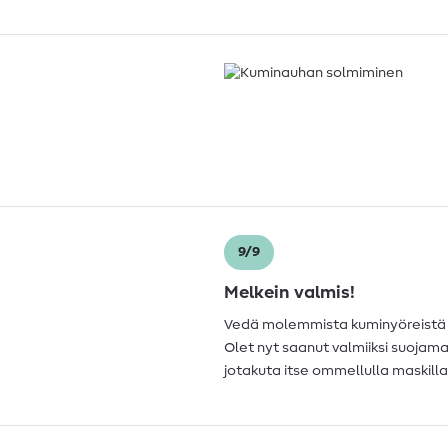
9/9
Melkein valmis!
Vedä molemmista kuminyöreistä ni
Olet nyt saanut valmiiksi suojama
jotakuta itse ommellulla maskilla