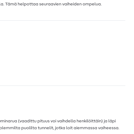
lla. Tämä helpottaa seuraavien vaiheiden ompelua.
minarua (vaadittu pituus voi vaihdella henkilöittäin) ja läpi
olemmilta puolilta tunnelit, jotka loit aiemmassa vaiheessa.