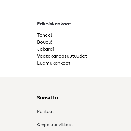
Erikoiskankaat
Tencel
Bouclé
Jakardi
Vaatekangasuutuudet
Luomukankaat
Suosittu
Kankaat
Ompelutarvikkeet