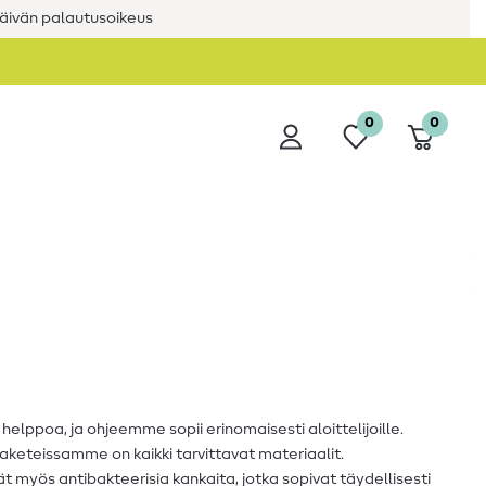
äivän palautusoikeus
0
0
elppoa, ja ohjeemme sopii erinomaisesti aloittelijoille.
keteissamme on kaikki tarvittavat materiaalit.
myös antibakteerisia kankaita, jotka sopivat täydellisesti