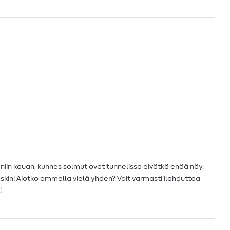
in kauan, kunnes solmut ovat tunnelissa eivätkä enää näy.
skin! Aiotko ommella vielä yhden? Voit varmasti ilahduttaa
!