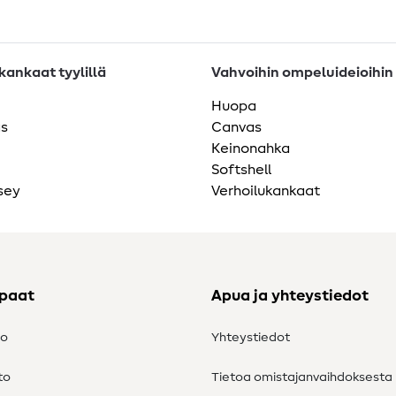
ankaat tyylillä
Vahvoihin ompeluideioihin
Huopa
as
Canvas
Keinonahka
Softshell
sey
Verhoilukankaat
ppaat
Apua ja yhteystiedot
to
Yhteystiedot
to
Tietoa omistajanvaihdoksesta