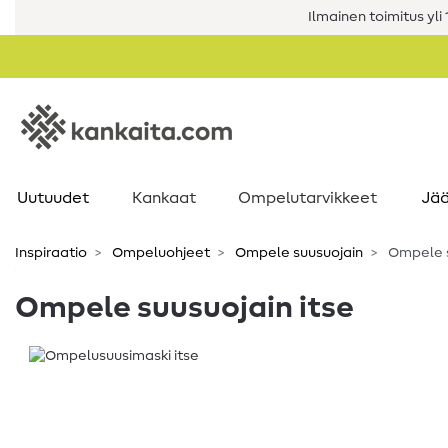
Ilmainen toimitus yli 1
Uutuudet
Kankaat
Ompelutarvikkeet
Jää
Inspiraatio
Ompeluohjeet
Ompele suusuojain
Ompele s
Ompele suusuojain itse