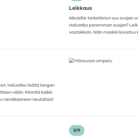
Leikkaus
Aikuisille tarkoitetun suu suojan
Haluatko paremman suojan? Leikk
vastakkain. Näin maskisi koostuu
teet. Haluatko lisätä langan
een väliin. Kiinnitä kaikki
osu nenäkaareen neulallasi!
3/9