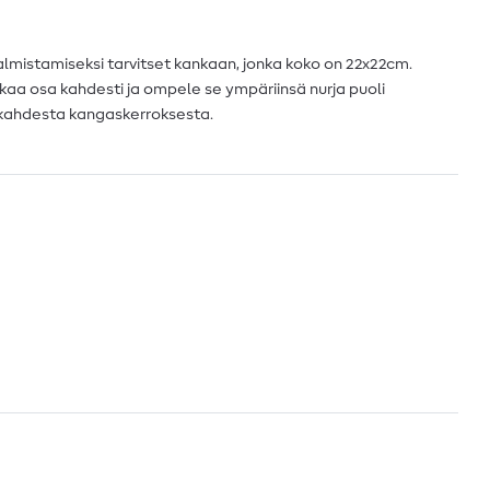
 valmistamiseksi tarvitset kankaan, jonka koko on 22x22cm.
aa osa kahdesti ja ompele se ympäriinsä nurja puoli
 kahdesta kangaskerroksesta.