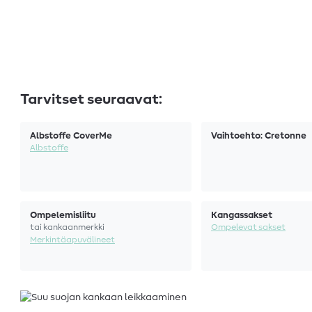
Tarvitset seuraavat:
Albstoffe CoverMe
Vaihtoehto: Cretonne
Albstoffe
Ompelemisliitu
Kangassakset
tai kankaanmerkki
Ompelevat sakset
Merkintäapuvälineet