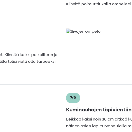
Kiinnitä poimut tiukalla ompelee
 Kiinnitä kaikki paikoilleen ja
ä tulisi vielä olla tarpeeksi
7/9
Kuminauhojen läpivientiin
Leikkaa kaksi noin 30 cm pitkää ku
näiden osien läpi turvaneulalla m