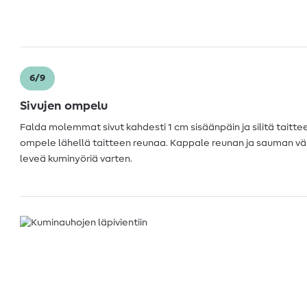
6/9
Sivujen ompelu
Falda molemmat sivut kahdesti 1 cm sisäänpäin ja silitä taitteet.
ompele lähellä taitteen reunaa. Kappale reunan ja sauman välill
leveä kuminyöriä varten.