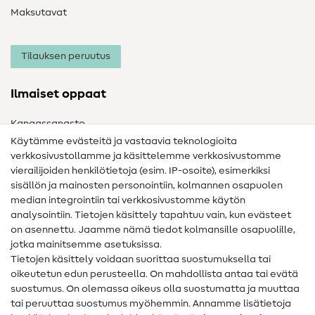
Maksutavat
Tilauksen peruutus
Ilmaiset oppaat
Kangassanasto
Käytämme evästeitä ja vastaavia teknologioita
Ompelusanasto
verkkosivustollamme ja käsittelemme verkkosivustomme
vierailijoiden henkilötietoja (esim. IP-osoite), esimerkiksi
Ompeluohjeet
sisällön ja mainosten personointiin, kolmannen osapuolen
median integrointiin tai verkkosivustomme käytön
Apua ja yhteystiedot
analysointiin. Tietojen käsittely tapahtuu vain, kun evästeet
on asennettu. Jaamme nämä tiedot kolmansille osapuolille,
Yhteystiedot
jotka mainitsemme asetuksissa.
Tietoa omistajanvaihdoksesta
Tietojen käsittely voidaan suorittaa suostumuksella tai
oikeutetun edun perusteella. On mahdollista antaa tai evätä
FAQ
suostumus. On olemassa oikeus olla suostumatta ja muuttaa
tai peruuttaa suostumus myöhemmin. Annamme lisätietoja
Peruutusoikeus