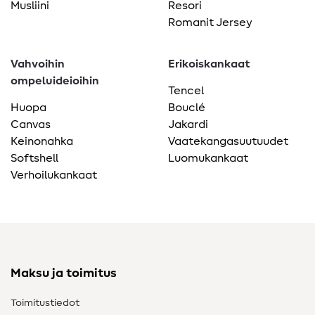
Musliini
Resori
Romanit Jersey
Vahvoihin
Erikoiskankaat
ompeluideioihin
Tencel
Huopa
Bouclé
Canvas
Jakardi
Keinonahka
Vaatekangasuutuudet
Softshell
Luomukankaat
Verhoilukankaat
Maksu ja toimitus
Toimitustiedot