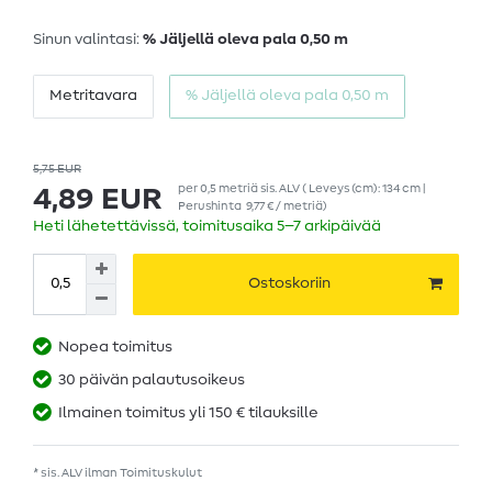
Sinun valintasi:
% Jäljellä oleva pala 0,50 m
Metritavara
% Jäljellä oleva pala 0,50 m
5,75 EUR
per
0,5
metriä
sis. ALV
( Leveys (cm): 134 cm |
4,89 EUR
Perushinta
9,77 € / metriä
)
Heti lähetettävissä, toimitusaika 5–7 arkipäivää
Ostoskoriin
Nopea toimitus
30 päivän palautusoikeus
Ilmainen toimitus yli 150 € tilauksille
* sis. ALV ilman
Toimituskulut