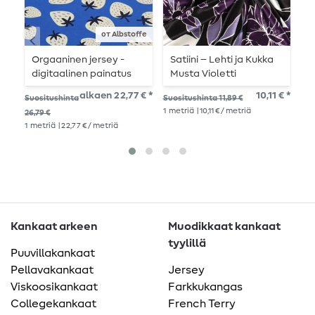
от Albstoffe
Orgaaninen jersey -
Satiini – Lehti ja Kukka
P
digitaalinen painatus
Musta Violetti
Picknick Strawberries
alkaen 22,77 € *
10,11 € *
Suo
Suositushinta
Suositushinta 11,89 €
kuninkaansininen
17,2
1
metriä
| 10,11 € / metriä
26,79 €
1
me
1
metriä
| 22,77 € / metriä
Kankaat arkeen
Muodikkaat kankaat
tyylillä
Puuvillakankaat
Pellavakankaat
Jersey
Viskoosikankaat
Farkkukangas
Collegekankaat
French Terry