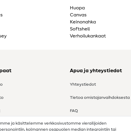
Huopa
as
Canvas
Keinonahka
Softshell
sey
Verhoilukankaat
ppaat
Apua ja yhteystiedot
to
Yhteystiedot
to
Tietoa omistajanvaihdoksesta
t
FAQ
amme ja käsittelemme verkkosivustomme vierailijoiden
Peruutusoikeus
n personointiin, kolmannen osapuolen median integrointiin tai