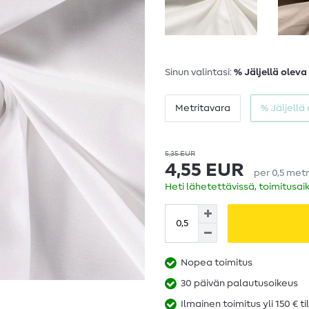
Sinun valintasi:
% Jäljellä oleva
Metritavara
% Jäljellä
5,35 EUR
4,55 EUR
per
0,5
metr
Heti lähetettävissä, toimitusai
Nopea toimitus
30 päivän palautusoikeus
Ilmainen toimitus yli 150 € ti