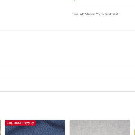
* sis. ALV ilman
Toimituskulut
Loppuunmyyty