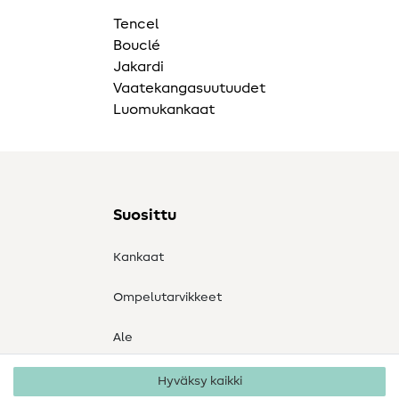
Tencel
Bouclé
Jakardi
Vaatekangasuutuudet
Luomukankaat
Suosittu
Kankaat
Ompelutarvikkeet
Ale
Hyväksy kaikki