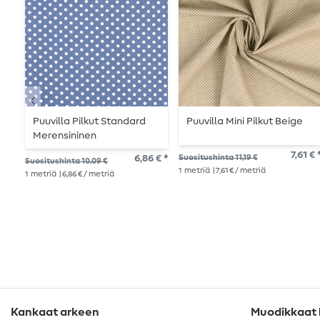
Puuvilla Pilkut Standard
Puuvilla Mini Pilkut Beige
Merensininen
7,61 € 
6,86 € *
Suositushinta 11,19 €
Suositushinta 10,09 €
1
metriä
| 7,61 € / metriä
1
metriä
| 6,86 € / metriä
Kankaat arkeen
Muodikkaat k