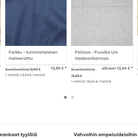
Farkku - tummansininen
Pellava - Puuvilla Uni
meleerattu
Vaaleanharmaa
*
13,59 € *
alkaen 13,34 € *
Suositushinta 15,99 €
Suositushinta
1
metriä
| 13,59 € / metriä
15,69 €
1
metriä
| 13,34 € / metriä
ankaat tyylillä
Vahvoihin ompeluideioihin