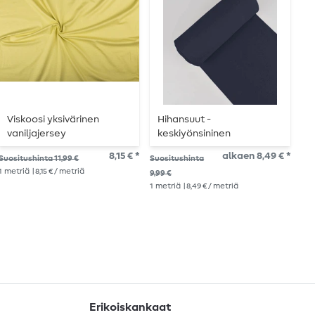
Viskoosi yksivärinen
Hihansuut -
J
vaniljajersey
keskiyönsininen
e
8,15 € *
alkaen 8,49 € *
Suositushinta 11,99 €
Suositushinta
Suo
1
metriä
| 8,15 € / metriä
9,99 €
14,1
1
metriä
| 8,49 € / metriä
1
me
Erikoiskankaat