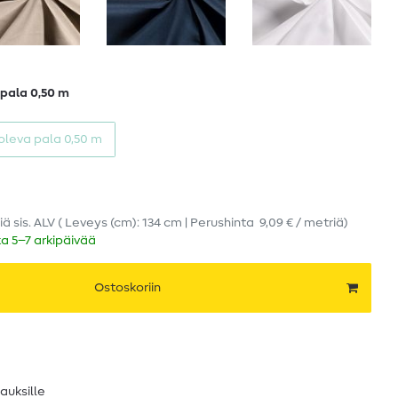
 pala 0,50 m
 oleva pala 0,50 m
iä
sis. ALV
( Leveys (cm): 134 cm | Perushinta
9,09 € / metriä
)
ka 5–7 arkipäivää
Ostoskoriin
lauksille