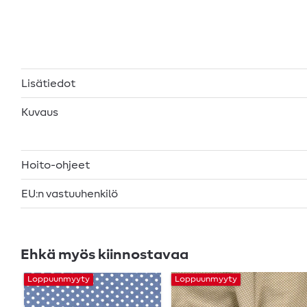
Lisätiedot
Kuvaus
Hoito-ohjeet
EU:n vastuuhenkilö
Ehkä myös kiinnostavaa
Loppuunmyyty
Loppuunmyyty