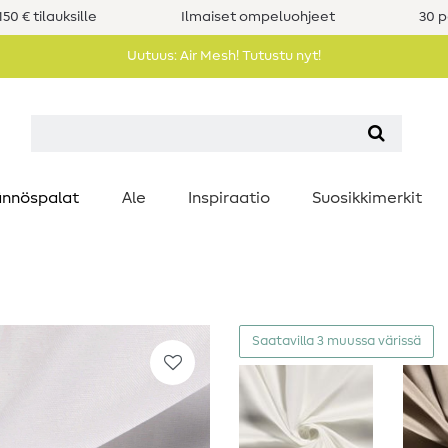
50 € tilauksille
Ilmaiset ompeluohjeet
30 p
Uutuus: Air Mesh! Tutustu nyt!
nnöspalat
Ale
Inspiraatio
Suosikkimerkit
Saatavilla 3 muussa värissä