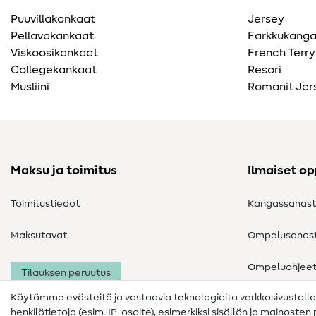
Puuvillakankaat
Jersey
Pellavakankaat
Farkkukang
Viskoosikankaat
French Terry
Collegekankaat
Resori
Musliini
Romanit Jer
Maksu ja toimitus
Ilmaiset o
Toimitustiedot
Kangassanas
Maksutavat
Ompelusanas
Ompeluohjee
Tilauksen peruutus
Käytämme evästeitä ja vastaavia teknologioita verkkosivustoll
henkilötietoja (esim. IP-osoite), esimerkiksi sisällön ja mainoste