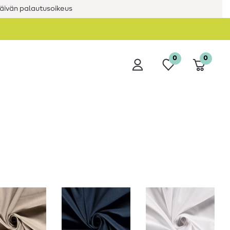
äivän palautusoikeus
0
0