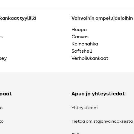
ankaat tyylillä
Vahvoihin ompeluideioihin
Huopa
as
Canvas
Keinonahka
Softshell
sey
Verhoilukankaat
ppaat
Apua ja yhteystiedot
to
Yhteystiedot
to
Tietoa omistajanvaihdoksesta