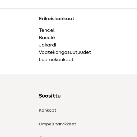
Erikoiskankaat
Tencel
Bouclé
Jakardi
Vaatekangasuutuudet
Luomukankaat
Suosittu
Kankaat
Ompelutarvikkeet