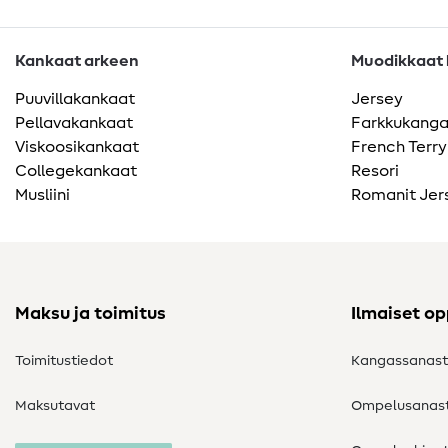
Kankaat arkeen
Muodikkaat k
Puuvillakankaat
Jersey
Pellavakankaat
Farkkukang
Viskoosikankaat
French Terry
Collegekankaat
Resori
Musliini
Romanit Jer
Maksu ja toimitus
Ilmaiset o
Toimitustiedot
Kangassanas
Maksutavat
Ompelusanas