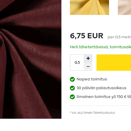
6,75 EUR
per
0,5
metr
Heti lähetettävissä, toimitusai
Nopea toimitus
30 päivän palautusoikeus
Ilmainen toimitus yli 150 € ti
* sis. ALV ilman
Toimituskulut