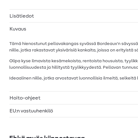
Lisätiedot
Kuvaus
Tämä hienostunut pellavakangas syvässä Bordeaux'n sävyssä an
niille, jotka rakastavat yksivärisiä kankaita, joissa on erityistä s
Olipa kyse ilmavista kesämekoista, rentoista housuista, tyylikkä
luonnollisuudesta ja hillitystä tyylikkyydestä. Pellavan tunnu
Ideaalinen niille, jotka arvostavat luonnollisia ilmeitä, selkeitä 
Hoito-ohjeet
EU:n vastuuhenkilö