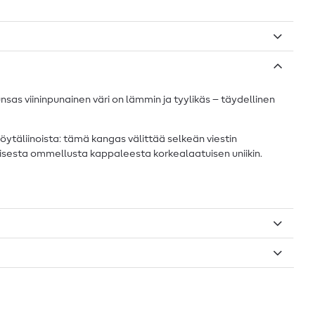
s viininpunainen väri on lämmin ja tyylikäs – täydellinen
 pöytäliinoista: tämä kangas välittää selkeän viestin
kaisesta ommellusta kappaleesta korkealaatuisen uniikin.