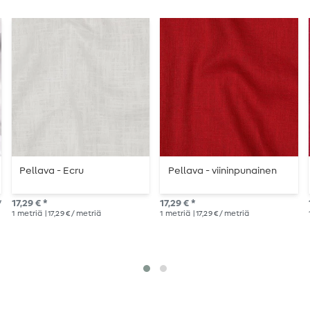
Pellava - Ecru
Pellava - viininpunainen
*
17,29 € *
17,29 € *
1
metriä
| 17,29 € / metriä
1
metriä
| 17,29 € / metriä