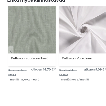
Ehkä myös kiinnostavaa
Pellava - vaaleanvihreä
Pellava - Valkoinen
alkaen 14,70 € *
alkaen 9,09 € 
Suositushinta
Suositushinta
17,29 €
10,69 €
1
metriä
| 14,70 € / metriä
1
metriä
| 9,09 € / metriä