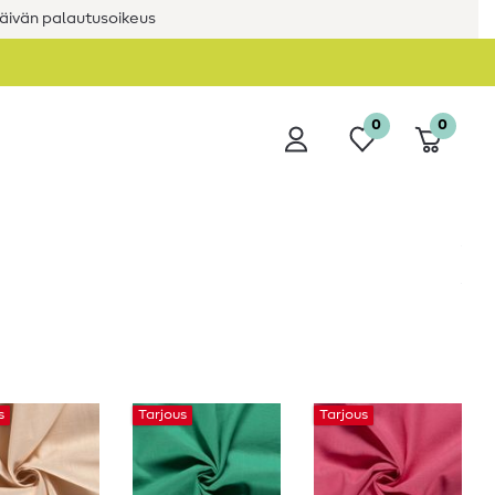
äivän palautusoikeus
0
0
s
Tarjous
Tarjous