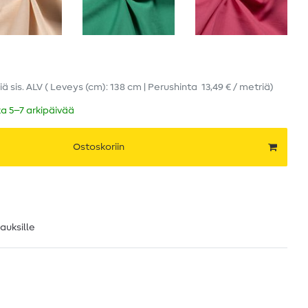
iä
sis. ALV
( Leveys (cm): 138 cm | Perushinta
13,49 € / metriä
)
ka 5–7 arkipäivää
Ostoskoriin
lauksille