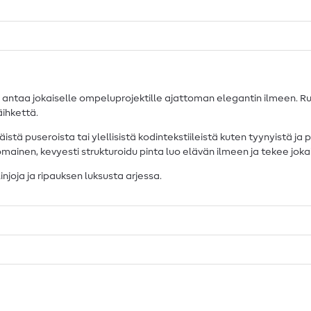
taa jokaiselle ompeluprojektille ajattoman elegantin ilmeen. Runsa
äihkettä.
istä puseroista tai ylellisistä kodintekstiileistä kuten tyynyistä ja
somainen, kevyesti strukturoidu pinta luo elävän ilmeen ja tekee jo
linjoja ja ripauksen luksusta arjessa.