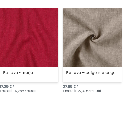
Pellava - marja
Pellava – beige melange
P
17,29 € *
27,89 € *
Suo
1
metriä
| 17,29 € / metriä
1
metriä
| 27,89 € / metriä
17,2
1
me