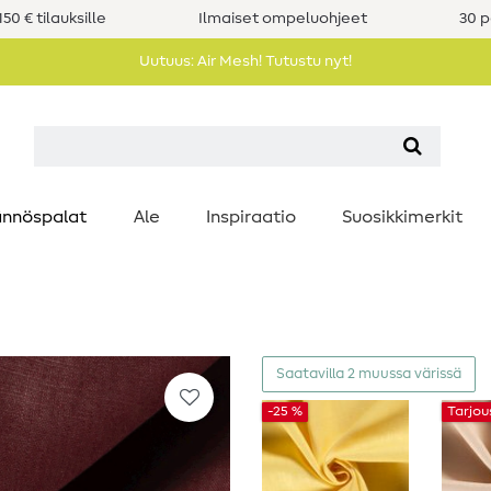
50 € tilauksille
Ilmaiset ompeluohjeet
30 p
Uutuus: Air Mesh! Tutustu nyt!
nnöspalat
Ale
Inspiraatio
Suosikkimerkit
Saatavilla 2 muussa värissä
-25 %
Tarjou