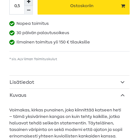
Ostoskoriin
Nopea toimitus
30 päivän palautusoikeus
Ilmainen toimitus yli 150 € tilauksille
* sis. ALV ilman
Toimituskulut
Lisätiedot
Kuvaus
Voimakas, kirkas punainen, joka kiinnittää katseen heti
– tämä yksivärinen kangas on kuin tehty kaikille, jotka
haluavat tehdä selkeän statementin. Täyteläinen,
tasainen väripinta on sekä moderni että ajaton ja sopii
erinomaisesti yhteen kuviollisten kankaiden kanssa.