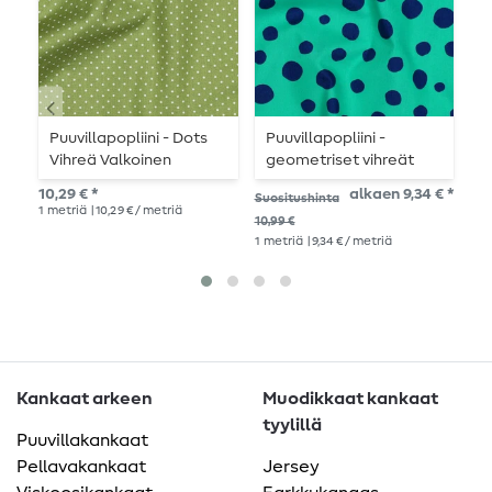
Puuvillapopliini - Dots
Puuvillapopliini -
L
Vihreä Valkoinen
geometriset vihreät
p
pilkut
W
10,29 € *
alkaen 9,34 € *
55,
Suositushinta
h
1
metriä
| 10,29 € / metriä
1
Ka
10,99 €
1
metriä
| 9,34 € / metriä
Kankaat arkeen
Muodikkaat kankaat
tyylillä
Puuvillakankaat
Pellavakankaat
Jersey