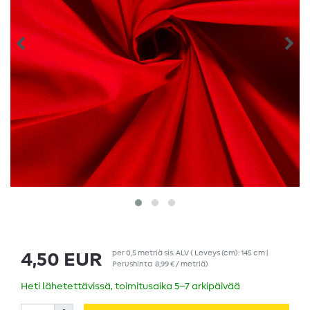
per
0,5
metriä
sis. ALV
( Leveys (cm): 145 cm |
4,50 EUR
Perushinta
8,99 € / metriä
)
Heti lähetettävissä, toimitusaika 5–7 arkipäivää