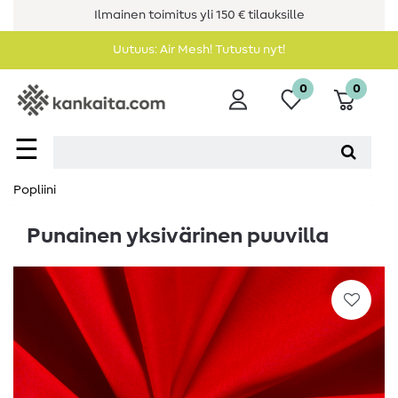
Ilmainen toimitus yli 150 € tilauksille
Uutuus: Air Mesh! Tutustu nyt!
0
0
☰
Popliini
Punainen yksivärinen puuvilla