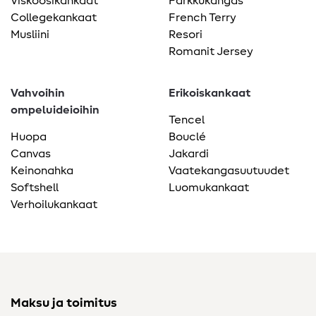
Viskoosikankaat
Farkkukangas
Collegekankaat
French Terry
Musliini
Resori
Romanit Jersey
Vahvoihin
Erikoiskankaat
ompeluideioihin
Tencel
Huopa
Bouclé
Canvas
Jakardi
Keinonahka
Vaatekangasuutuudet
Softshell
Luomukankaat
Verhoilukankaat
Maksu ja toimitus