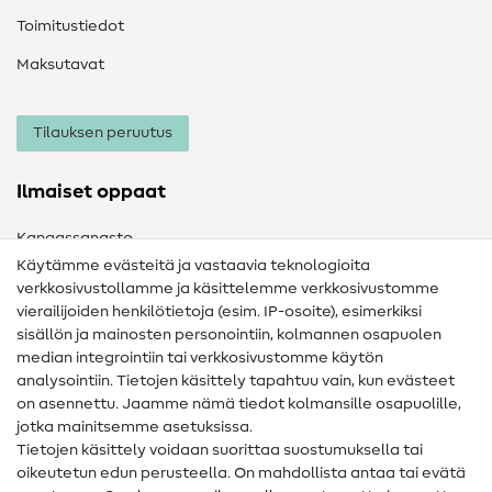
Toimitustiedot
Maksutavat
Tilauksen peruutus
Ilmaiset oppaat
Kangassanasto
Käytämme evästeitä ja vastaavia teknologioita
Ompelusanasto
verkkosivustollamme ja käsittelemme verkkosivustomme
vierailijoiden henkilötietoja (esim. IP-osoite), esimerkiksi
Ompeluohjeet
sisällön ja mainosten personointiin, kolmannen osapuolen
Apua ja yhteystiedot
median integrointiin tai verkkosivustomme käytön
analysointiin. Tietojen käsittely tapahtuu vain, kun evästeet
on asennettu. Jaamme nämä tiedot kolmansille osapuolille,
Yhteystiedot
jotka mainitsemme asetuksissa.
Tietoa omistajanvaihdoksesta
Tietojen käsittely voidaan suorittaa suostumuksella tai
oikeutetun edun perusteella. On mahdollista antaa tai evätä
FAQ