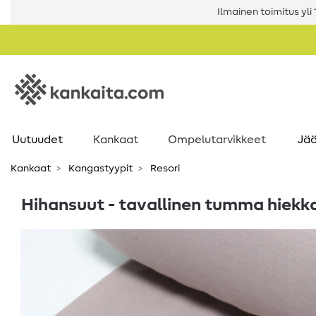
Ilmainen toimitus yli 1
Uutuudet
Kankaat
Ompelutarvikkeet
Jää
Kankaat
Kangastyypit
Resori
Hihansuut - tavallinen tumma hiekk