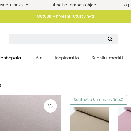
50 € tilauksille
Ilmaiset ompeluohjeet
30 p
Uutuus: Air Mesh! Tutustu nyt!
nnöspalat
Ale
Inspiraatio
Suosikkimerkit
a
Saatavilla 8 muussa värissä