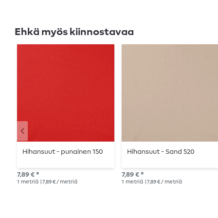
Ehkä myös kiinnostavaa
Hihansuut - punainen 150
Hihansuut - Sand 520
7,89 € *
7,89 € *
1
metriä
| 7,89 € / metriä
1
metriä
| 7,89 € / metriä