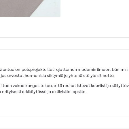
ä
antaa ompeluprojekteillesi ajattoman modernin ilmeen. Lämmin, n
stä, jos arvostat harmonisia siirtymiä ja yhtenäistä yleisilmettä.
ltaan vakaa kangas takaa, että reunat istuvat kauniisti ja säilytt
rityisesti arkikäytössä ja aktiivisille lapsille.