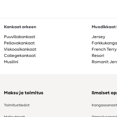
Kankaat arkeen
Muodikkaat k
Puuvillakankaat
Jersey
Pellavakankaat
Farkkukang
Viskoosikankaat
French Terry
Collegekankaat
Resori
Musliini
Romanit Jer
Maksu ja toimitus
Ilmaiset o
Toimitustiedot
Kangassanas