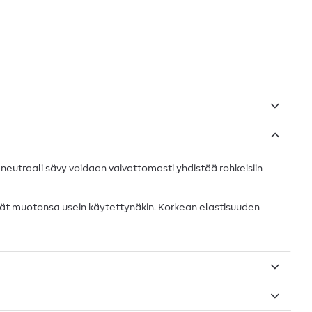
eutraali sävy voidaan vaivattomasti yhdistää rohkeisiin
ävät muotonsa usein käytettynäkin. Korkean elastisuuden