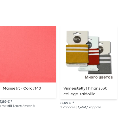
Много цветов
Mansetit - Coral 140
Viimeistellyt hihansuut
O
college-raidoilla
h
7,89 € *
8,49 € *
8,4
1
metriä
| 7,89 € / metriä
1
Kappale
| 8,49 € / Kappale
135