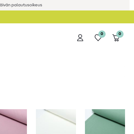
äivän palautusoikeus
0
0