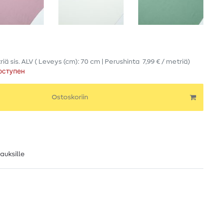
riä
sis. ALV
( Leveys (cm): 70 cm | Perushinta
7,99 € / metriä
)
оступен
Ostoskoriin
lauksille