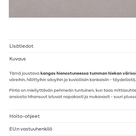
Lisätiedot
Kuvaus
Tämä joustava
kangas hienostuneessa tumman hiekan väriss
väreihin, hillittyihin sävyihin ja kuviollisiin kankaisiin - täydelli
Pinta on miellyttävän pehmeän tuntuinen, kun taas mittasuhtei
ansiosta hihansuut istuvat napakasti ja mukavasti - suuri plussa e
Hoito-ohjeet
EU:n vastuuhenkilö