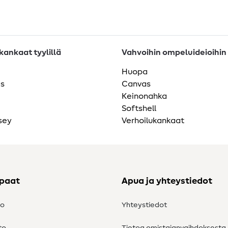
ankaat tyylillä
Vahvoihin ompeluideioihin
Huopa
as
Canvas
Keinonahka
Softshell
sey
Verhoilukankaat
ppaat
Apua ja yhteystiedot
to
Yhteystiedot