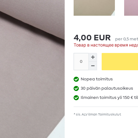
4,00 EUR
per
0,5
met
Товар в настоящее время нед
Nopea toimitus
30 päivän palautusoikeus
Ilmainen toimitus yli 150 € ti
* sis. ALV ilman
Toimituskulut