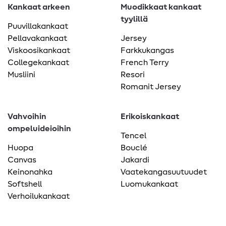
Kankaat arkeen
Muodikkaat kankaat
tyylillä
Puuvillakankaat
Pellavakankaat
Jersey
Viskoosikankaat
Farkkukangas
Collegekankaat
French Terry
Musliini
Resori
Romanit Jersey
Vahvoihin
Erikoiskankaat
ompeluideioihin
Tencel
Huopa
Bouclé
Canvas
Jakardi
Keinonahka
Vaatekangasuutuudet
Softshell
Luomukankaat
Verhoilukankaat