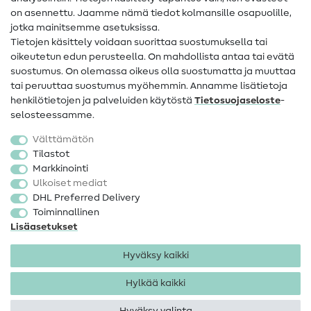
on asennettu. Jaamme nämä tiedot kolmansille osapuolille,
Yhteystiedot
jotka mainitsemme asetuksissa.
Tietoa omistajanvaihdoksesta
Tietojen käsittely voidaan suorittaa suostumuksella tai
oikeutetun edun perusteella. On mahdollista antaa tai evätä
FAQ
suostumus. On olemassa oikeus olla suostumatta ja muuttaa
tai peruuttaa suostumus myöhemmin. Annamme lisätietoja
Peruutusoikeus
henkilötietojen ja palveluiden käytöstä
Tietosuojaseloste
-
Suosittu
selosteessamme.
Välttämätön
Kankaat
Tilastot
Markkinointi
Ompelutarvikkeet
Ulkoiset mediat
Ale
DHL Preferred Delivery
Toiminnallinen
Lisäasetukset
Hyväksy kaikki
Hylkää kaikki
Yhteystiedot
Tietosuoja
Käyttöehdot
Peruutusoikeus