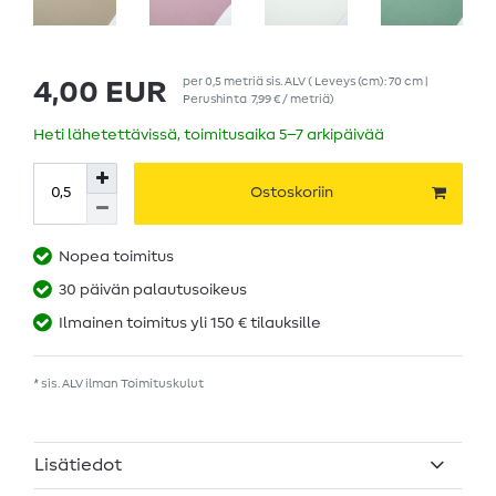
per
0,5
metriä
sis. ALV
( Leveys (cm): 70 cm |
4,00 EUR
Perushinta
7,99 € / metriä
)
Heti lähetettävissä, toimitusaika 5–7 arkipäivää
Ostoskoriin
Nopea toimitus
30 päivän palautusoikeus
Ilmainen toimitus yli 150 € tilauksille
* sis. ALV ilman
Toimituskulut
Lisätiedot