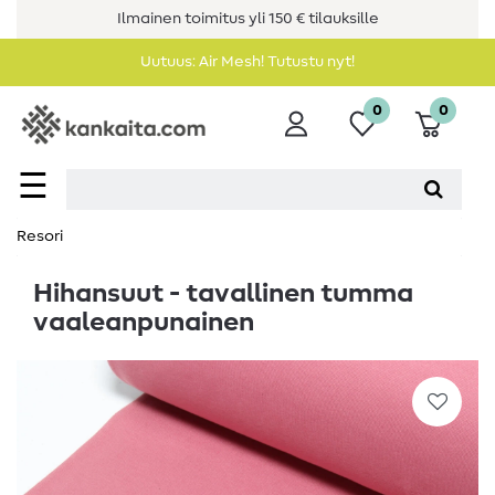
Ilmainen toimitus yli 150 € tilauksille
Uutuus: Air Mesh! Tutustu nyt!
0
0
☰
Resori
Hihansuut - tavallinen tumma
vaaleanpunainen