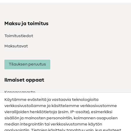
Maksu ja toimitus
Toimitustiedot
Maksutavat
Tilauksen peruutus
Ilmaiset oppaat
Kangassanasto
Käytämme evästeitä ja vastaavia teknologioita
Ompelusanasto
verkkosivustollamme ja käsittelemme verkkosivustomme
vierailijoiden henkilötietoja (esim. IP-osoite), esimerkiksi
Ompeluohjeet
sisällön ja mainosten personointiin, kolmannen osapuolen
median integrointiin tai verkkosivustomme käytön
Apua ja yhteystiedot
analysointiin. Tietojen käsittely tapahtuu vain, kun evästeet