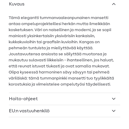
Kuvaus
Tämä elegantti tummanvaaleanpunainen mansetti
antaa ompeluprojekteillesi herkän mutta ilmeikkään
kosketuksen. Väri on naisellinen ja moderni, ja se sopii
mainiosti yksinkertaisiin yksivärisiin kankaisiin,
kukkakuvioihin tai graafisiin kuvioihin. Kangas on
pehmeän tuntuista ja miellyttävää käyttää.
Joustavuutensa ansiosta se säilyttää muotonsa ja
mukautuu sulavasti liikkeisiin - ihanteellinen, jos haluat,
että reunat istuvat tiukasti ja ovat samalla mukavat.
Olipa kyseessä harmoninen sävy sävyyn tai pehmeä
väriläiskä: tämä tummanpinkki mansetti tuo tyylikkäitä
korostuksia ja viimeistelee ompelutyösi täydellisesti.
Hoito-ohjeet
EU:n vastuuhenkilö