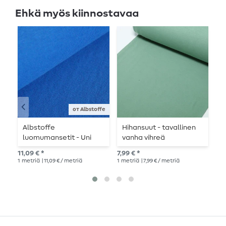
Ehkä myös kiinnostavaa
от Albstoffe
Albstoffe
Hihansuut - tavallinen
K
luomumansetit - Uni
vanha vihreä
R
Bluette Blue Sininen
11,09 € *
7,99 € *
6,7
1
metriä
| 11,09 € / metriä
1
metriä
| 7,99 € / metriä
1
me