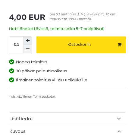
per
0,5
metriä
sis. ALV
( Leveys (cm): 70 cm |
4,00 EUR
Perushinta
7,99 € / metriä
)
Heti lähetettävissä, toimitusaika 5–7 arkipäivää
Ostoskoriin
Nopea toimitus
30 päivän palautusoikeus
Ilmainen toimitus yli 150 € tilauksille
* sis. ALV ilman
Toimituskulut
Lisätiedot
Kuvaus