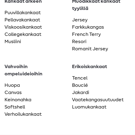
Kankaat arkeen
Muodikkaat kankaat
tyylillä
Puuvillakankaat
Pellavakankaat
Jersey
Viskoosikankaat
Farkkukangas
Collegekankaat
French Terry
Musliini
Resori
Romanit Jersey
Vahvoihin
Erikoiskankaat
ompeluideioihin
Tencel
Huopa
Bouclé
Canvas
Jakardi
Keinonahka
Vaatekangasuutuudet
Softshell
Luomukankaat
Verhoilukankaat