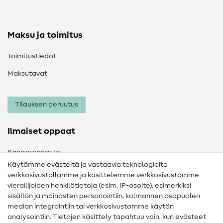
Maksu ja toimitus
Toimitustiedot
Maksutavat
Tilauksen peruutus
Ilmaiset oppaat
Kangassanasto
Käytämme evästeitä ja vastaavia teknologioita
Ompelusanasto
verkkosivustollamme ja käsittelemme verkkosivustomme
vierailijoiden henkilötietoja (esim. IP-osoite), esimerkiksi
Ompeluohjeet
sisällön ja mainosten personointiin, kolmannen osapuolen
median integrointiin tai verkkosivustomme käytön
Apua ja yhteystiedot
analysointiin. Tietojen käsittely tapahtuu vain, kun evästeet