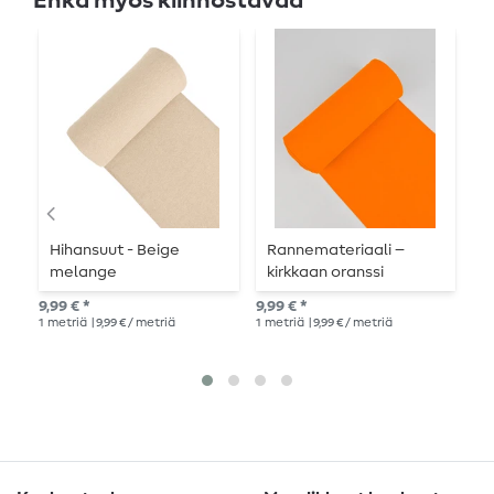
Ehkä myös kiinnostavaa
Hihansuut - Beige
Rannemateriaali –
H
melange
kirkkaan oranssi
t
9,99 € *
9,99 € *
9,9
1
metriä
| 9,99 € / metriä
1
metriä
| 9,99 € / metriä
1
me