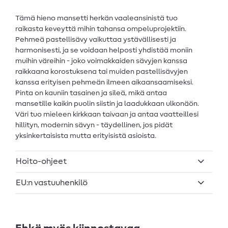
Tämä hieno mansetti herkän vaaleansinistä tuo
raikasta keveyttä mihin tahansa ompeluprojektiin.
Pehmeä pastellisävy vaikuttaa ystävällisesti ja
harmonisesti, ja se voidaan helposti yhdistää moniin
muihin väreihin - joko voimakkaiden sävyjen kanssa
raikkaana korostuksena tai muiden pastellisävyjen
kanssa erityisen pehmeän ilmeen aikaansaamiseksi.
Pinta on kauniin tasainen ja sileä, mikä antaa
mansetille kaikin puolin siistin ja laadukkaan ulkonäön.
Väri tuo mieleen kirkkaan taivaan ja antaa vaatteillesi
hillityn, modernin sävyn - täydellinen, jos pidät
yksinkertaisista mutta erityisistä asioista.
Hoito-ohjeet
EU:n vastuuhenkilö