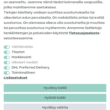
on asennettu. Jaamme nämä tiedot kolmansille osapuolille,
Yhteystiedot
jotka mainitsemme asetuksissa.
Tietoa omistajanvaihdoksesta
Tietojen käsittely voidaan suorittaa suostumuksella tai
oikeutetun edun perusteella. On mahdollista antaa tai evätä
FAQ
suostumus. On olemassa oikeus olla suostumatta ja muuttaa
tai peruuttaa suostumus myöhemmin. Annamme lisätietoja
Peruutusoikeus
henkilötietojen ja palveluiden käytöstä
Tietosuojaseloste
-
Suosittu
selosteessamme.
Välttämätön
Kankaat
Tilastot
Markkinointi
Ompelutarvikkeet
Ulkoiset mediat
Ale
DHL Preferred Delivery
Toiminnallinen
Lisäasetukset
Hyväksy kaikki
Hylkää kaikki
Yhteystiedot
Tietosuoja
Käyttöehdot
Peruutusoikeus
Hyväksy valinta
Tekijänoikeus 2026 SewIY GmbH