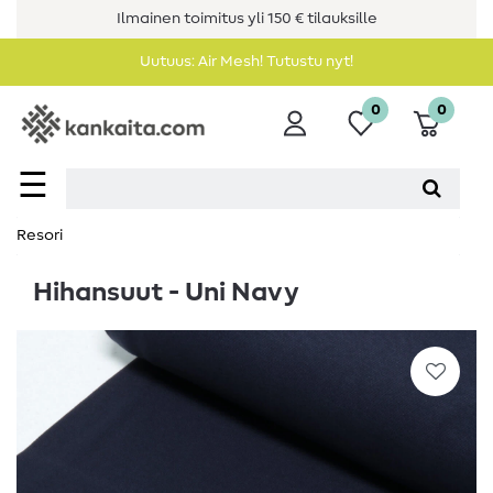
Ilmainen toimitus yli 150 € tilauksille
Uutuus: Air Mesh! Tutustu nyt!
0
0
☰
Resori
Hihansuut - Uni Navy