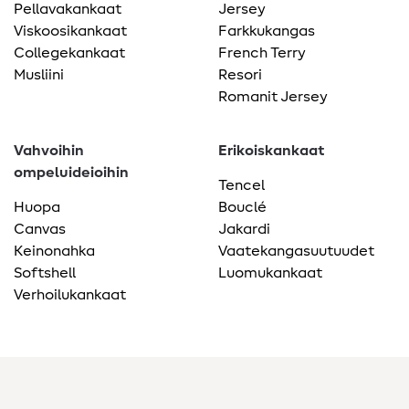
Pellavakankaat
Jersey
Viskoosikankaat
Farkkukangas
Collegekankaat
French Terry
Musliini
Resori
Romanit Jersey
Vahvoihin
Erikoiskankaat
ompeluideioihin
Tencel
Huopa
Bouclé
Canvas
Jakardi
Keinonahka
Vaatekangasuutuudet
Softshell
Luomukankaat
Verhoilukankaat