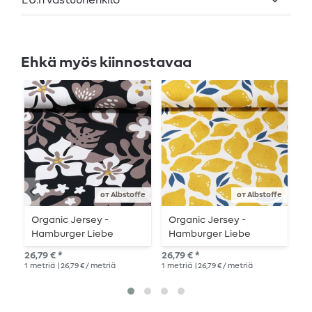
EU:n vastuuhenkilö
Ehkä myös kiinnostavaa
от Albstoffe
от Albstoffe
Organic Jersey -
Organic Jersey -
O
Hamburger Liebe
Hamburger Liebe
H
Digitaalipainatus Musta
Digitaalipainatus Al
S
26,79 € *
26,79 € *
22,
Lago Limone Keltainen
1
metriä
| 26,79 € / metriä
1
metriä
| 26,79 € / metriä
1
me