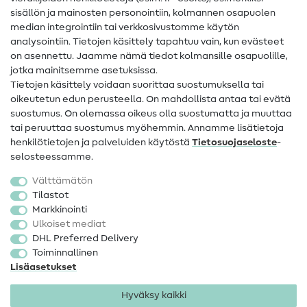
Ompeluohjeet
sisällön ja mainosten personointiin, kolmannen osapuolen
median integrointiin tai verkkosivustomme käytön
Apua ja yhteystiedot
analysointiin. Tietojen käsittely tapahtuu vain, kun evästeet
on asennettu. Jaamme nämä tiedot kolmansille osapuolille,
Yhteystiedot
jotka mainitsemme asetuksissa.
Tietoa omistajanvaihdoksesta
Tietojen käsittely voidaan suorittaa suostumuksella tai
oikeutetun edun perusteella. On mahdollista antaa tai evätä
FAQ
suostumus. On olemassa oikeus olla suostumatta ja muuttaa
tai peruuttaa suostumus myöhemmin. Annamme lisätietoja
Peruutusoikeus
henkilötietojen ja palveluiden käytöstä
Tietosuojaseloste
-
Suosittu
selosteessamme.
Välttämätön
Kankaat
Tilastot
Markkinointi
Ompelutarvikkeet
Ulkoiset mediat
Ale
DHL Preferred Delivery
Toiminnallinen
Lisäasetukset
Hyväksy kaikki