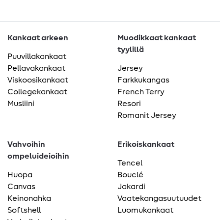
Kankaat arkeen
Muodikkaat kankaat
tyylillä
Puuvillakankaat
Pellavakankaat
Jersey
Viskoosikankaat
Farkkukangas
Collegekankaat
French Terry
Musliini
Resori
Romanit Jersey
Vahvoihin
Erikoiskankaat
ompeluideioihin
Tencel
Huopa
Bouclé
Canvas
Jakardi
Keinonahka
Vaatekangasuutuudet
Softshell
Luomukankaat