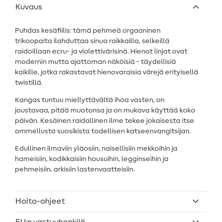
Kuvaus
Puhdas kesäfiilis: tämä pehmeä orgaaninen
trikoopaita ilahduttaa sinua raikkailla, selkeillä
raidoillaan ecru- ja violettivärisinä. Hienot linjat ovat
modernin mutta ajattoman näköisiä - täydellisiä
kaikille, jotka rakastavat hienovaraisia värejä erityisellä
twistillä.
Kangas tuntuu miellyttävältä ihoa vasten, on
joustavaa, pitää muotonsa ja on mukava käyttää koko
päivän. Kesäinen raidallinen ilme tekee jokaisesta itse
ommellusta suosikista todellisen katseenvangitsijan.
Edullinen ilmaviin yläosiin, naisellisiin mekkoihin ja
hameisiin, kodikkaisiin housuihin, legginseihin ja
pehmeisiin, arkisiin lastenvaatteisiin.
Hoito-ohjeet