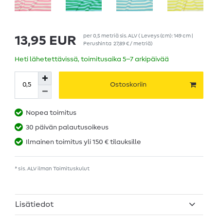
per
0,5
metriä
sis. ALV
( Leveys (cm): 149 cm |
13,95 EUR
Perushinta
27,89 € / metriä
)
Heti lähetettävissä, toimitusaika 5–7 arkipäivää
Ostoskoriin
Nopea toimitus
30 päivän palautusoikeus
Ilmainen toimitus yli 150 € tilauksille
* sis. ALV ilman
Toimituskulut
Lisätiedot