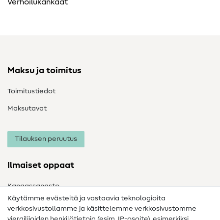
Verhoilukankaat
Maksu ja toimitus
Toimitustiedot
Maksutavat
Tilauksen peruutus
Ilmaiset oppaat
Kangassanasto
Käytämme evästeitä ja vastaavia teknologioita
Ompelusanasto
verkkosivustollamme ja käsittelemme verkkosivustomme
vierailijoiden henkilötietoja (esim. IP-osoite), esimerkiksi