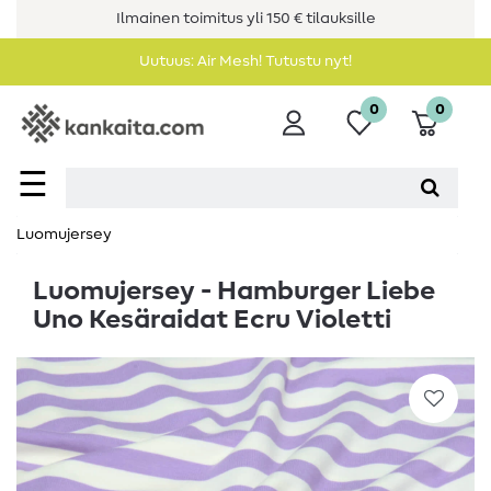
Ilmainen toimitus yli 150 € tilauksille
Uutuus: Air Mesh! Tutustu nyt!
0
0
☰
Luomujersey
Luomujersey - Hamburger Liebe
Uno Kesäraidat Ecru Violetti