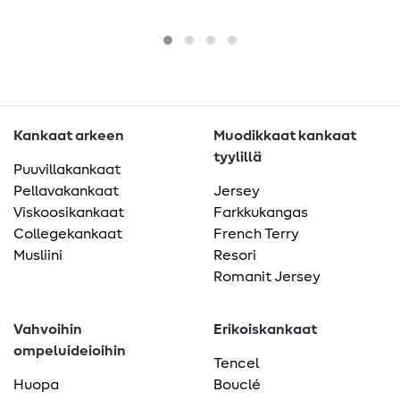
1
me
Kankaat arkeen
Muodikkaat kankaat
tyylillä
Puuvillakankaat
Pellavakankaat
Jersey
Viskoosikankaat
Farkkukangas
Collegekankaat
French Terry
Musliini
Resori
Romanit Jersey
Vahvoihin
Erikoiskankaat
ompeluideioihin
Tencel
Huopa
Bouclé