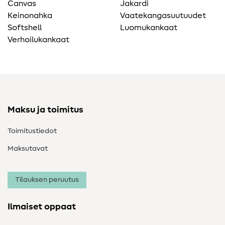
Canvas
Jakardi
Keinonahka
Vaatekangasuutuudet
Softshell
Luomukankaat
Verhoilukankaat
Maksu ja toimitus
Toimitustiedot
Maksutavat
Tilauksen peruutus
Ilmaiset oppaat