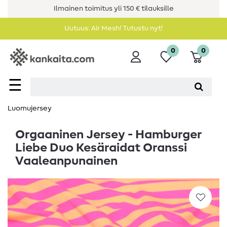
Ilmainen toimitus yli 150 € tilauksille
Uutuus: Air Mesh! Tutustu nyt!
0
0
☰
Luomujersey
Orgaaninen Jersey - Hamburger
Liebe Duo Kesäraidat Oranssi
Vaaleanpunainen