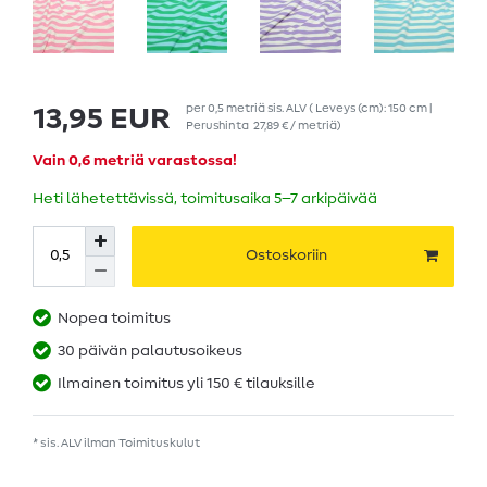
per
0,5
metriä
sis. ALV
( Leveys (cm): 150 cm |
13,95 EUR
Perushinta
27,89 € / metriä
)
Vain 0,6 metriä varastossa!
Heti lähetettävissä, toimitusaika 5–7 arkipäivää
Ostoskoriin
Nopea toimitus
30 päivän palautusoikeus
Ilmainen toimitus yli 150 € tilauksille
* sis. ALV ilman
Toimituskulut