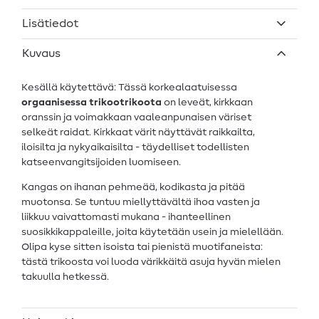
Lisätiedot
Kuvaus
Kesällä käytettävä: Tässä korkealaatuisessa
orgaanisessa trikootrikoota
on leveät, kirkkaan
oranssin ja voimakkaan vaaleanpunaisen väriset
selkeät raidat. Kirkkaat värit näyttävät raikkailta,
iloisilta ja nykyaikaisilta - täydelliset todellisten
katseenvangitsijoiden luomiseen.
Kangas on ihanan pehmeää, kodikasta ja pitää
muotonsa. Se tuntuu miellyttävältä ihoa vasten ja
liikkuu vaivattomasti mukana - ihanteellinen
suosikkikappaleille, joita käytetään usein ja mielellään.
Olipa kyse sitten isoista tai pienistä muotifaneista:
tästä trikoosta voi luoda värikkäitä asuja hyvän mielen
takuulla hetkessä.