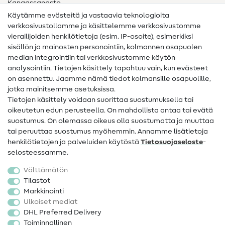
Kangassanasto
Käytämme evästeitä ja vastaavia teknologioita
Ompelusanasto
verkkosivustollamme ja käsittelemme verkkosivustomme
vierailijoiden henkilötietoja (esim. IP-osoite), esimerkiksi
Ompeluohjeet
sisällön ja mainosten personointiin, kolmannen osapuolen
median integrointiin tai verkkosivustomme käytön
Apua ja yhteystiedot
analysointiin. Tietojen käsittely tapahtuu vain, kun evästeet
on asennettu. Jaamme nämä tiedot kolmansille osapuolille,
Yhteystiedot
jotka mainitsemme asetuksissa.
Tietoa omistajanvaihdoksesta
Tietojen käsittely voidaan suorittaa suostumuksella tai
oikeutetun edun perusteella. On mahdollista antaa tai evätä
FAQ
suostumus. On olemassa oikeus olla suostumatta ja muuttaa
tai peruuttaa suostumus myöhemmin. Annamme lisätietoja
Peruutusoikeus
henkilötietojen ja palveluiden käytöstä
Tietosuojaseloste
-
Suosittu
selosteessamme.
Välttämätön
Kankaat
Tilastot
Markkinointi
Ompelutarvikkeet
Ulkoiset mediat
Ale
DHL Preferred Delivery
Toiminnallinen