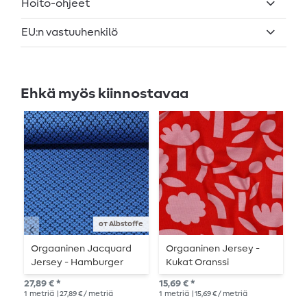
Hoito-ohjeet
EU:n vastuuhenkilö
Ehkä myös kiinnostavaa
от Albstoffe
Orgaaninen Jacquard
Orgaaninen Jersey -
L
Jersey - Hamburger
Kukat Oranssi
l
Liebe Hand on Hearts
27,89 € *
15,69 € *
Suo
Lucky Knit Sininen
1
metriä
| 27,89 € / metriä
1
metriä
| 15,69 € / metriä
16,