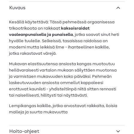
Kuvaus
Kesällä käytettävä: Tässä pehmeässä orgaanisessa
trikootrikoota on raikkaat
kaksoisraidat
vaaleanpunaisella ja punaisella
, jotka saavat sinut heti
hyvälle tuulelle. Selkeissä, tasaisissa raidoissa on
moderni mutta leikkisä ilme - ihanteellinen kaikille,
jotka rakastavat värejä.
Mukavan elastisuutensa ansiosta kangas muotoutuu
hellävaraisesti vartalon mukaan säilyttäen muotonsa
ja varmistaen mukavuuden koko päiväksi. Pehmeän
laskeutuvuuden ansiosta ommellut kappaleesi
erottuvat kauniisti - yhdisteltiinpä niitä sitten rennosti
tai naisellisesti, hillitysti tai näyttävästi.
Lempikangas kaikille, jotka arvostavat raikkaita, iloisia
malleja ja suurta mukavuutta
Hoito-ohjeet