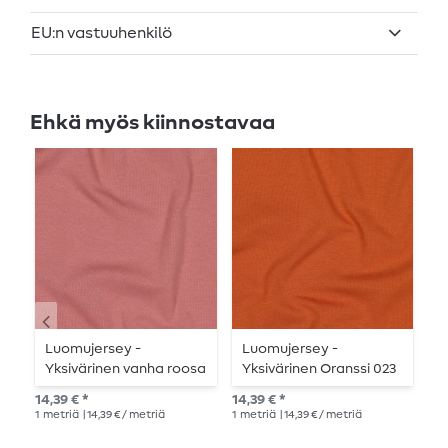
EU:n vastuuhenkilö
Ehkä myös kiinnostavaa
Luomujersey -
Luomujersey -
L
Yksivärinen vanha roosa
Yksivärinen Oranssi 023
y
010
0
14,39 € *
14,39 € *
14,
1
metriä
| 14,39 € / metriä
1
metriä
| 14,39 € / metriä
1
me