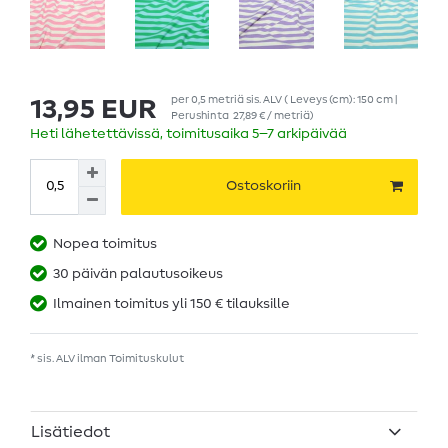
per
0,5
metriä
sis. ALV
( Leveys (cm): 150 cm |
13,95 EUR
Perushinta
27,89 € / metriä
)
Heti lähetettävissä, toimitusaika 5–7 arkipäivää
Ostoskoriin
Nopea toimitus
30 päivän palautusoikeus
Ilmainen toimitus yli 150 € tilauksille
* sis. ALV ilman
Toimituskulut
Lisätiedot