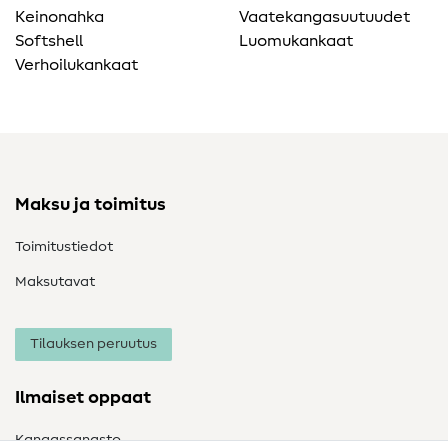
Keinonahka
Vaatekangasuutuudet
Softshell
Luomukankaat
Verhoilukankaat
Maksu ja toimitus
Toimitustiedot
Maksutavat
Tilauksen peruutus
Ilmaiset oppaat
Kangassanasto