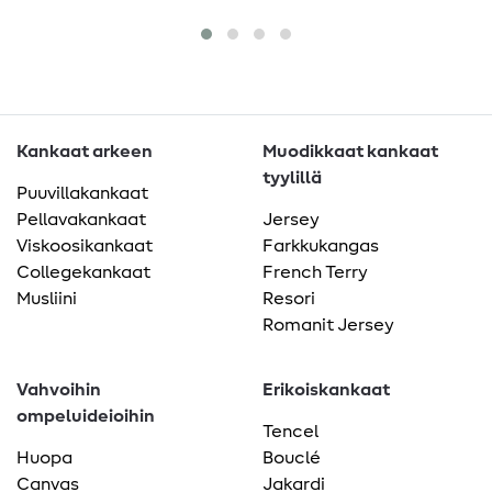
Kankaat arkeen
Muodikkaat kankaat
tyylillä
Puuvillakankaat
Pellavakankaat
Jersey
Viskoosikankaat
Farkkukangas
Collegekankaat
French Terry
Musliini
Resori
Romanit Jersey
Vahvoihin
Erikoiskankaat
ompeluideioihin
Tencel
Huopa
Bouclé
Canvas
Jakardi