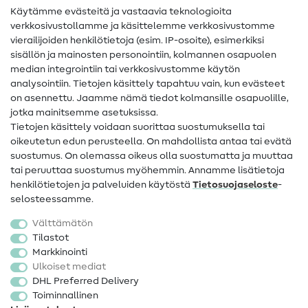
Käytämme evästeitä ja vastaavia teknologioita
Ompelusanasto
verkkosivustollamme ja käsittelemme verkkosivustomme
vierailijoiden henkilötietoja (esim. IP-osoite), esimerkiksi
Ompeluohjeet
sisällön ja mainosten personointiin, kolmannen osapuolen
median integrointiin tai verkkosivustomme käytön
Apua ja yhteystiedot
analysointiin. Tietojen käsittely tapahtuu vain, kun evästeet
on asennettu. Jaamme nämä tiedot kolmansille osapuolille,
Yhteystiedot
jotka mainitsemme asetuksissa.
Tietoa omistajanvaihdoksesta
Tietojen käsittely voidaan suorittaa suostumuksella tai
oikeutetun edun perusteella. On mahdollista antaa tai evätä
FAQ
suostumus. On olemassa oikeus olla suostumatta ja muuttaa
tai peruuttaa suostumus myöhemmin. Annamme lisätietoja
Peruutusoikeus
henkilötietojen ja palveluiden käytöstä
Tietosuojaseloste
-
Suosittu
selosteessamme.
Välttämätön
Kankaat
Tilastot
Markkinointi
Ompelutarvikkeet
Ulkoiset mediat
Ale
DHL Preferred Delivery
Toiminnallinen