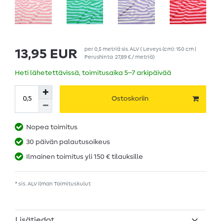
per
0,5
metriä
sis. ALV
( Leveys (cm): 150 cm |
13,95 EUR
Perushinta
27,89 € / metriä
)
Heti lähetettävissä, toimitusaika 5–7 arkipäivää
Ostoskoriin
Nopea toimitus
30 päivän palautusoikeus
Ilmainen toimitus yli 150 € tilauksille
* sis. ALV ilman
Toimituskulut
Lisätiedot