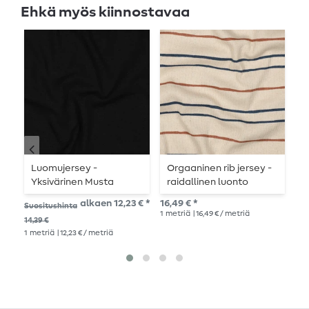
Ehkä myös kiinnostavaa
Luomujersey -
Orgaaninen rib jersey -
O
Yksivärinen Musta
raidallinen luonto
J
H
alkaen 12,23 € *
16,49 € *
29,
Suositushinta
D
1
metriä
| 16,49 € / metriä
1
me
14,39 €
1
metriä
| 12,23 € / metriä