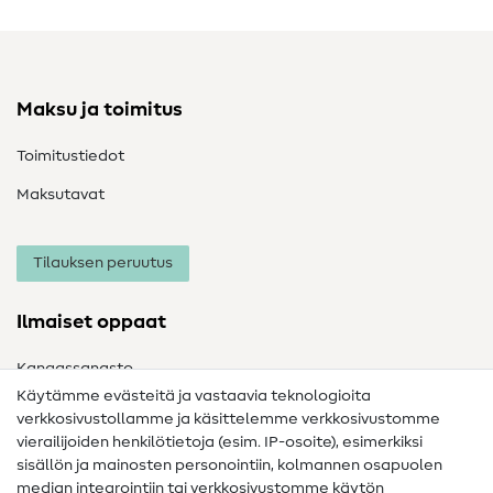
Maksu ja toimitus
Toimitustiedot
Maksutavat
Tilauksen peruutus
Ilmaiset oppaat
Kangassanasto
Käytämme evästeitä ja vastaavia teknologioita
Ompelusanasto
verkkosivustollamme ja käsittelemme verkkosivustomme
vierailijoiden henkilötietoja (esim. IP-osoite), esimerkiksi
Ompeluohjeet
sisällön ja mainosten personointiin, kolmannen osapuolen
median integrointiin tai verkkosivustomme käytön
Apua ja yhteystiedot