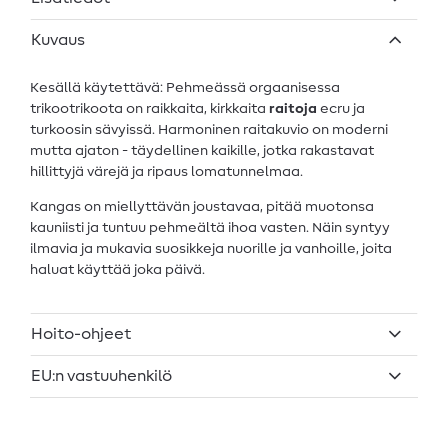
Kuvaus
Kesällä käytettävä: Pehmeässä orgaanisessa
trikootrikoota on raikkaita, kirkkaita
raitoja
ecru ja
turkoosin sävyissä. Harmoninen raitakuvio on moderni
mutta ajaton - täydellinen kaikille, jotka rakastavat
hillittyjä värejä ja ripaus lomatunnelmaa.
Kangas on miellyttävän joustavaa, pitää muotonsa
kauniisti ja tuntuu pehmeältä ihoa vasten. Näin syntyy
ilmavia ja mukavia suosikkeja nuorille ja vanhoille, joita
haluat käyttää joka päivä.
Hoito-ohjeet
EU:n vastuuhenkilö