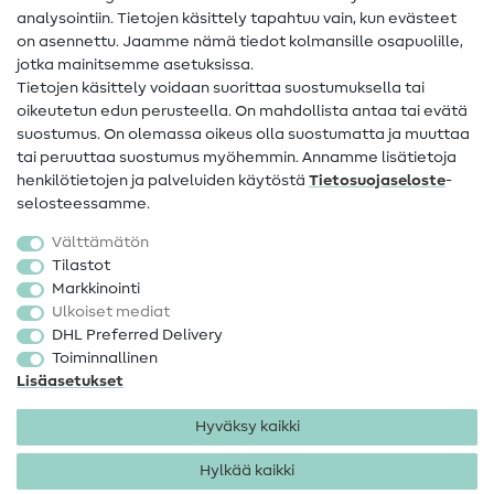
analysointiin. Tietojen käsittely tapahtuu vain, kun evästeet
on asennettu. Jaamme nämä tiedot kolmansille osapuolille,
Yhteystiedot
jotka mainitsemme asetuksissa.
Tietoa omistajanvaihdoksesta
Tietojen käsittely voidaan suorittaa suostumuksella tai
oikeutetun edun perusteella. On mahdollista antaa tai evätä
FAQ
suostumus. On olemassa oikeus olla suostumatta ja muuttaa
tai peruuttaa suostumus myöhemmin. Annamme lisätietoja
Peruutusoikeus
henkilötietojen ja palveluiden käytöstä
Tietosuojaseloste
-
Suosittu
selosteessamme.
Välttämätön
Kankaat
Tilastot
Markkinointi
Ompelutarvikkeet
Ulkoiset mediat
Ale
DHL Preferred Delivery
Toiminnallinen
Lisäasetukset
Hyväksy kaikki
Hylkää kaikki
Yhteystiedot
Tietosuoja
Käyttöehdot