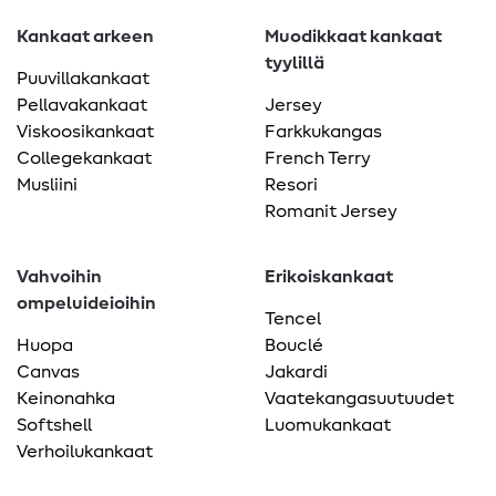
Kankaat arkeen
Muodikkaat kankaat
tyylillä
Puuvillakankaat
Pellavakankaat
Jersey
Viskoosikankaat
Farkkukangas
Collegekankaat
French Terry
Musliini
Resori
Romanit Jersey
Vahvoihin
Erikoiskankaat
ompeluideioihin
Tencel
Huopa
Bouclé
Canvas
Jakardi
Keinonahka
Vaatekangasuutuudet
Softshell
Luomukankaat
Verhoilukankaat