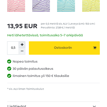
per
0,5
metriä
sis. ALV
( Leveys (cm): 150 cm |
13,95 EUR
Perushinta
27,89 € / metriä
)
Heti lähetettävissä, toimitusaika 5–7 arkipäivää
Ostoskoriin
Nopea toimitus
30 päivän palautusoikeus
Ilmainen toimitus yli 150 € tilauksille
* sis. ALV ilman
Toimituskulut
Lisätiedot