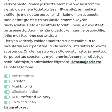
Ompelusanasto
verkkosivustollamme ja käsittelemme verkkosivustomme
vierailijoiden henkilötietoja (esim. IP-osoite), esimerkiksi
Ompeluohjeet
sisällön ja mainosten personointiin, kolmannen osapuolen
median integrointiin tai verkkosivustomme käytön
Apua ja yhteystiedot
analysointiin. Tietojen käsittely tapahtuu vain, kun evästeet
on asennettu. Jaamme nämä tiedot kolmansille osapuolille,
Yhteystiedot
jotka mainitsemme asetuksissa.
Tietoa omistajanvaihdoksesta
Tietojen käsittely voidaan suorittaa suostumuksella tai
oikeutetun edun perusteella. On mahdollista antaa tai evätä
FAQ
suostumus. On olemassa oikeus olla suostumatta ja muuttaa
tai peruuttaa suostumus myöhemmin. Annamme lisätietoja
Peruutusoikeus
henkilötietojen ja palveluiden käytöstä
Tietosuojaseloste
-
Suosittu
selosteessamme.
Välttämätön
Kankaat
Tilastot
Markkinointi
Ompelutarvikkeet
Ulkoiset mediat
Ale
DHL Preferred Delivery
Toiminnallinen
Lisäasetukset