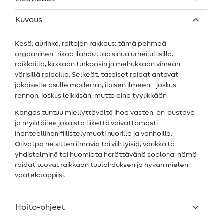
Kuvaus
Kesä, aurinko, raitojen rakkaus: tämä pehmeä
orgaaninen trikoo ilahduttaa sinua urheilullisilla,
raikkailla, kirkkaan turkoosin ja mehukkaan vihreän
värisillä raidoilla. Selkeät, tasaiset raidat antavat
jokaiselle asulle modernin, iloisen ilmeen - joskus
rennon, joskus leikkisän, mutta aina tyylikkään.
Kangas tuntuu miellyttävältä ihoa vasten, on joustava
ja myötäilee jokaista liikettä vaivattomasti -
ihanteellinen fiilistelymuoti nuorille ja vanhoille.
Olivatpa ne sitten ilmavia tai viihtyisiä, värikkäitä
yhdistelminä tai huomiota herättävänä soolona: nämä
raidat tuovat raikkaan tuulahduksen ja hyvän mielen
vaatekaappiisi.
Hoito-ohjeet