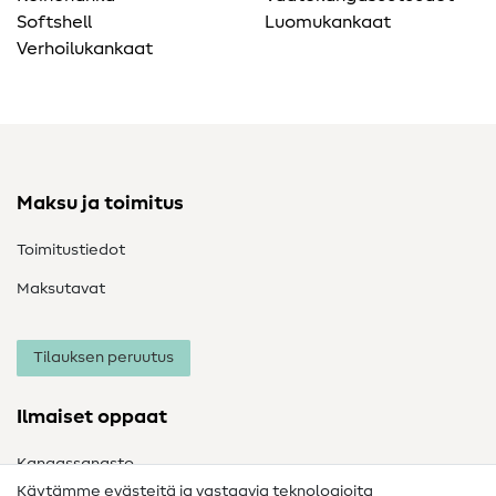
Softshell
Luomukankaat
Verhoilukankaat
Maksu ja toimitus
Toimitustiedot
Maksutavat
Tilauksen peruutus
Ilmaiset oppaat
Kangassanasto
Käytämme evästeitä ja vastaavia teknologioita