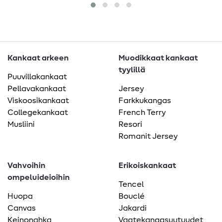
Kankaat arkeen
Muodikkaat kankaat
tyylillä
Puuvillakankaat
Pellavakankaat
Jersey
Viskoosikankaat
Farkkukangas
Collegekankaat
French Terry
Musliini
Resori
Romanit Jersey
Vahvoihin
Erikoiskankaat
ompeluideioihin
Tencel
Huopa
Bouclé
Canvas
Jakardi
Keinonahka
Vaatekangasuutuudet