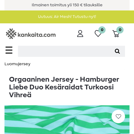
Ilmainen toimitus yli 150 € tilauksille
Uutuus: Air Mesh! Tutustu nyt!
0
0
☰
Luomujersey
Orgaaninen Jersey - Hamburger
Liebe Duo Kesäraidat Turkoosi
Vihreä