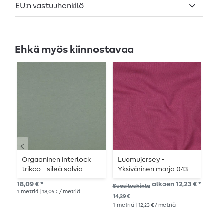
EU:n vastuuhenkilö
Ehkä myös kiinnostavaa
L
Orgaaninen interlock
Luomujersey -
L
trikoo - sileä salvia
Yksivärinen marja 043
Y
p
18,09 € *
alkaen 12,23 € *
15,
Suositushinta
1
metriä
| 18,09 € / metriä
1
me
14,39 €
1
metriä
| 12,23 € / metriä