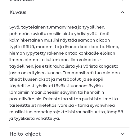
Kuvaus
Syvä, täyteläinen tummanvihreä ja tyypillinen,
pehmeän kuvioitu musliinipinta yhdistyvät: tämä
kolminkertainen musliini näyttää samaan aikaan
tyylikkäältä, modernilta ja ihanan kodikkaalta. Hieno,
hieman rypytetty rakenne antaa kankaalle eloisan
ilmeen olematta kuitenkaan liian voimakas -
täydellinen, jos etsit rauhallista yksiväristä kangasta,
jossa on erityinen luonne. Tummanvihreä tuo mieleen
tiheät kuusen oksat ja metsäpolut, ja se sopii
täydellisesti yhdistettäväksi luonnonsävyihin,
lämpimiin maanläheisiin sävyihin tai hennoihin
pastelliväreihin. Rakastatpa sitten puristista ilmettä
tai leikittelet mielelläsi väreillä - tämä syvänvihreä
musliini tuo ompeluprojekteihisi rauhallisuutta, lämpöä
ja tyylikästä vähättelyä.
Hoito-ohjeet