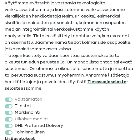
Käytämme evästeitä ja vastaavia teknologioita
Ompelusanasto
verkkosivustollamme ja käsittelemme verkkosivustomme
vierailijoiden henkilötietoja (esim. IP-osoite), esimerkiksi
Ompeluohjeet
sisällön ja mainosten personointiin, kolmannen osapuolen
median integrointiin tai verkkosivustomme käytön
Apua ja yhteystiedot
analysointiin. Tietojen käsittely tapahtuu vain, kun evästeet
on asennettu. Jaamme nämä tiedot kolmansille osapuolille,
Yhteystiedot
jotka mainitsemme asetuksissa.
Tietoa omistajanvaihdoksesta
Tietojen käsittely voidaan suorittaa suostumuksella tai
oikeutetun edun perusteella. On mahdollista antaa tai evätä
FAQ
suostumus. On olemassa oikeus olla suostumatta ja muuttaa
tai peruuttaa suostumus myöhemmin. Annamme lisätietoja
Peruutusoikeus
henkilötietojen ja palveluiden käytöstä
Tietosuojaseloste
-
Suosittu
selosteessamme.
Välttämätön
Kankaat
Tilastot
Markkinointi
Ompelutarvikkeet
Ulkoiset mediat
Ale
DHL Preferred Delivery
Toiminnallinen
Lisäasetukset