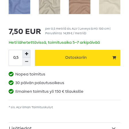
per
0,5
metriä
sis. ALV
( Leveys (cm): 130 cm |
7,50 EUR
Perushinta
14,99 € / metriä
)
Heti lähetettävissä, toimitusaika 5–7 arkipäivää
Ostoskoriin
Nopea toimitus
30 päivän palautusoikeus
Ilmainen toimitus yli 150 € tilauksille
* sis. ALV ilman
Toimituskulut
Lisätiedot