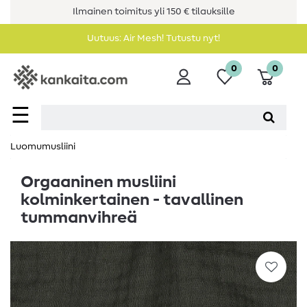
Ilmainen toimitus yli 150 € tilauksille
Uutuus: Air Mesh! Tutustu nyt!
0
0
☰
Luomumusliini
Orgaaninen musliini
kolminkertainen - tavallinen
tummanvihreä