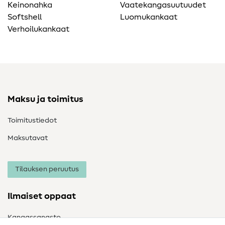
Keinonahka
Vaatekangasuutuudet
Softshell
Luomukankaat
Verhoilukankaat
Maksu ja toimitus
Toimitustiedot
Maksutavat
Tilauksen peruutus
Ilmaiset oppaat
Kangassanasto