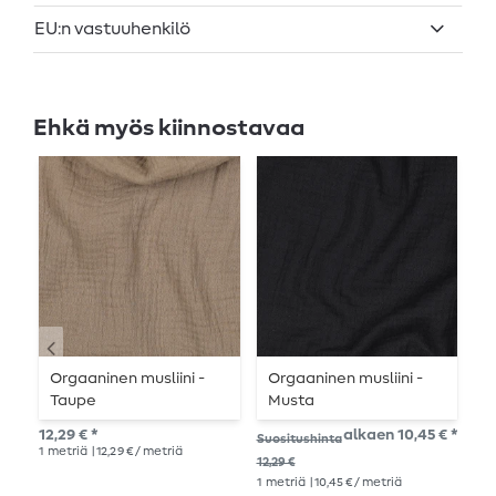
EU:n vastuuhenkilö
Ehkä myös kiinnostavaa
Orgaaninen musliini -
Orgaaninen musliini -
O
Taupe
Musta
T
12,29 € *
alkaen 10,45 € *
12,
Suositushinta
1
metriä
| 12,29 € / metriä
1
me
12,29 €
1
metriä
| 10,45 € / metriä