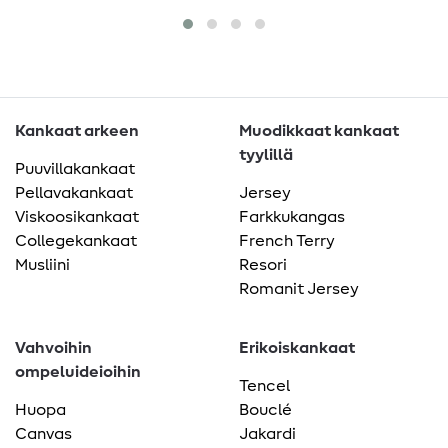
Kankaat arkeen
Muodikkaat kankaat
tyylillä
Puuvillakankaat
Pellavakankaat
Jersey
Viskoosikankaat
Farkkukangas
Collegekankaat
French Terry
Musliini
Resori
Romanit Jersey
Vahvoihin
Erikoiskankaat
ompeluideioihin
Tencel
Huopa
Bouclé
Canvas
Jakardi