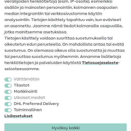
vierailijoiden henkilötietoja (esim. IP-osoite), esimerkiksi
Ompeluohjeet
sisällön ja mainosten personointiin, kolmannen osapuolen
median integrointiin tai verkkosivustomme käytön
Apua ja yhteystiedot
analysointiin. Tietojen käsittely tapahtuu vain, kun evästeet
on asennettu. Jaamme nämä tiedot kolmansille osapuolille,
Yhteystiedot
jotka mainitsemme asetuksissa.
Tietoa omistajanvaihdoksesta
Tietojen käsittely voidaan suorittaa suostumuksella tai
oikeutetun edun perusteella. On mahdollista antaa tai evätä
FAQ
suostumus. On olemassa oikeus olla suostumatta ja muuttaa
tai peruuttaa suostumus myöhemmin. Annamme lisätietoja
Peruutusoikeus
henkilötietojen ja palveluiden käytöstä
Tietosuojaseloste
-
Suosittu
selosteessamme.
Välttämätön
Kankaat
Tilastot
Markkinointi
Ompelutarvikkeet
Ulkoiset mediat
Ale
DHL Preferred Delivery
Toiminnallinen
Lisäasetukset
Hyväksy kaikki