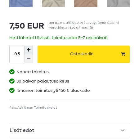
per
0,5
metriä
sis. ALV
( Leveys (cm): 130 cm |
7,50 EUR
Perushinta
14,99 € / metriä
)
Heti lähetettävissä, toimitusaika 5–7 arkipäivää
Ostoskoriin
Nopea toimitus
30 päivän palautusoikeus
Ilmainen toimitus yli 150 € tilauksille
* sis. ALV ilman
Toimituskulut
Lisätiedot