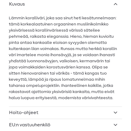
Kuvaus
Lämmin koralliväri, joka saa sinut heti kesätunnelmaan:
tämä korkealaatuinen orgaaninen musliinikolmikko
yksivärisessä korallinvärisessä värissä säteilee
pehmeää, raikasta eleganssia. Hieno, hieman kuvioitu
pinta antaa kankaalle eloisan syvyyden olematta
kuitenkaan liian voimakas. Runsas mutta herkkä korallin
väri imartelee monia ihonsävyjä, ja se voidaan ihanasti
yhdistää luonnonsävyjen, valkoisen, kermanvärin tai
jopa voimakkaiden korostusvärien kanssa. Olipa se
sitten hienovarainen tai värikäs - tämä kangas tuo
keveyttä, lämpöä ja ripaus lomatunnelmaa mihin
tahansa ompeluprojektiin. Ihanteellinen kaikille, jotka
rakastavat ajattomia yksivärisiä kankaita, mutta eivät
halua luopua erityisestä, modernista värivivahteesta.
Hoito-ohjeet
EU:n vastuuhenkilö