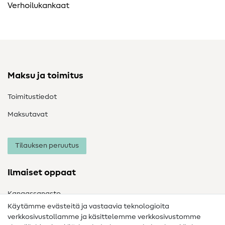
Verhoilukankaat
Maksu ja toimitus
Toimitustiedot
Maksutavat
Tilauksen peruutus
Ilmaiset oppaat
Kangassanasto
Käytämme evästeitä ja vastaavia teknologioita
Ompelusanasto
verkkosivustollamme ja käsittelemme verkkosivustomme