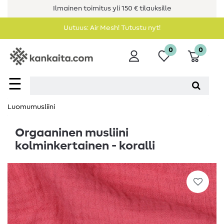
Ilmainen toimitus yli 150 € tilauksille
Uutuus: Air Mesh! Tutustu nyt!
0
0
☰
Luomumusliini
Orgaaninen musliini
kolminkertainen - koralli