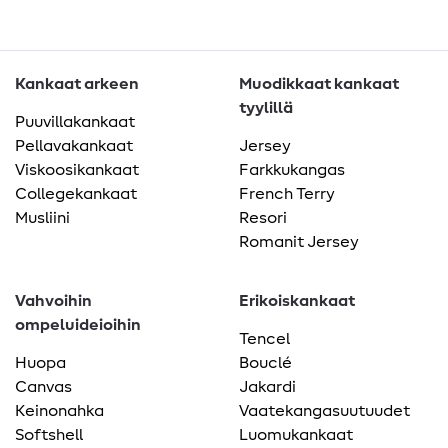
Kankaat arkeen
Muodikkaat kankaat
tyylillä
Puuvillakankaat
Pellavakankaat
Jersey
Viskoosikankaat
Farkkukangas
Collegekankaat
French Terry
Musliini
Resori
Romanit Jersey
Vahvoihin
Erikoiskankaat
ompeluideioihin
Tencel
Huopa
Bouclé
Canvas
Jakardi
Keinonahka
Vaatekangasuutuudet
Softshell
Luomukankaat