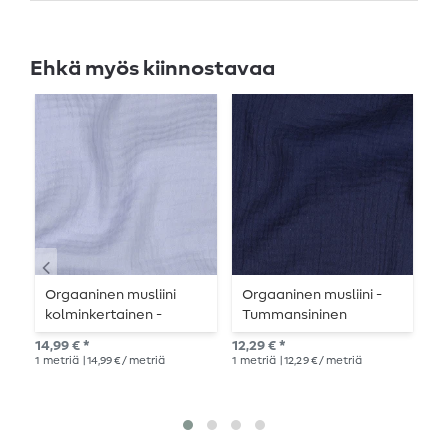
Ehkä myös kiinnostavaa
Orgaaninen musliini
Orgaaninen musliini -
O
kolminkertainen -
Tummansininen
N
vaaleansininen
N
14,99 € *
12,29 € *
13,
1
metriä
| 14,99 € / metriä
1
metriä
| 12,29 € / metriä
1
me