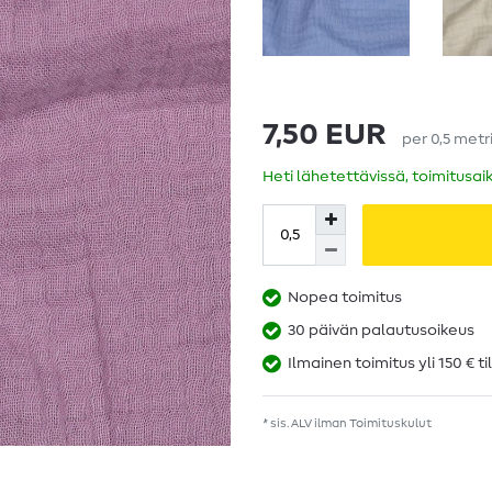
7,50 EUR
per
0,5
metr
Heti lähetettävissä, toimitusai
Nopea toimitus
30 päivän palautusoikeus
Ilmainen toimitus yli 150 € ti
* sis. ALV ilman
Toimituskulut