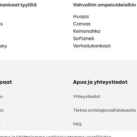
ankaat tyylillä
Vahvoihin ompeluideioihin
Huopa
as
Canvas
Keinonahka
Softshell
sey
Verhoilukankaat
ppaat
Apua ja yhteystiedot
to
Yhteystiedot
to
Tietoa omistajanvaihdoksesta
t
FAQ