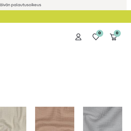
äivän palautusoikeus
0
0