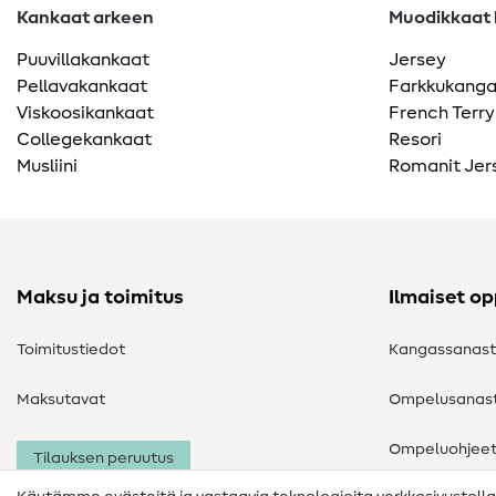
Kankaat arkeen
Muodikkaat k
Puuvillakankaat
Jersey
Pellavakankaat
Farkkukang
Viskoosikankaat
French Terry
Collegekankaat
Resori
Musliini
Romanit Jer
Maksu ja toimitus
Ilmaiset o
Toimitustiedot
Kangassanas
Maksutavat
Ompelusanas
Ompeluohjee
Tilauksen peruutus