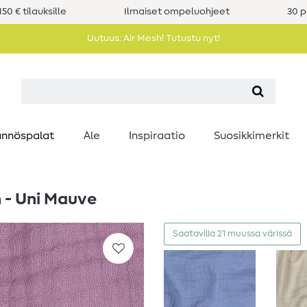
50 € tilauksille
Ilmaiset ompeluohjeet
30 p
Uutuus: Air Mesh! Tutustu nyt!
nnöspalat
Ale
Inspiraatio
Suosikkimerkit
 - Uni Mauve
Saatavilla 21 muussa värissä