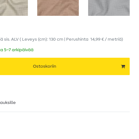
iä
sis. ALV
( Leveys (cm): 130 cm | Perushinta
14,99 € / metriä
)
ka 5–7 arkipäivää
Ostoskoriin
lauksille