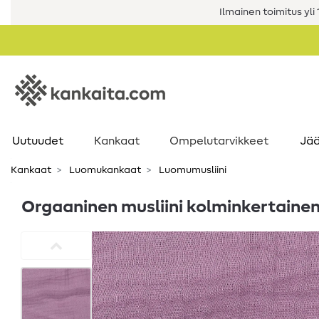
Ilmainen toimitus yli 1
Uutuudet
Kankaat
Ompelutarvikkeet
Jää
Kankaat
Luomukankaat
Luomumusliini
Orgaaninen musliini kolminkertainen