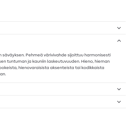
än säväyksen. Pehmeä värivivahde sijoittuu harmonisesti
öisen tuntuman ja kauniin laskeutuvuuden. Hieno, hieman
ookeista, hienovaraisista aksenteista tai kodikkaista
man.