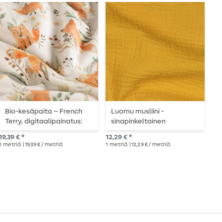
Bio-kesäpaita – French
Luomu musliini -
L
Terry, digitaalipainatus:
sinapinkeltainen
ketut, luonnonvalkoinen
12,
19,39 € *
12,29 € *
1
me
1
metriä
| 19,39 € / metriä
1
metriä
| 12,29 € / metriä