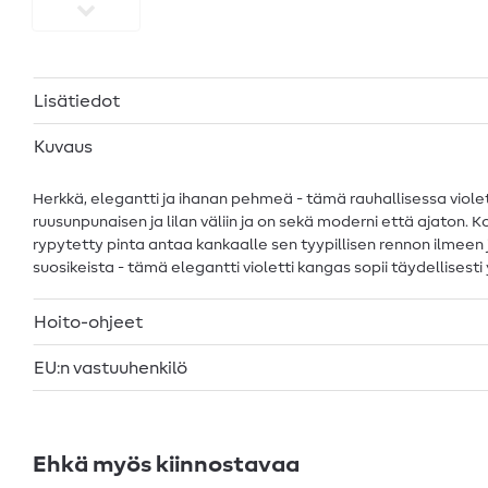
Lisätiedot
Kuvaus
Herkkä, elegantti ja ihanan pehmeä - tämä rauhallisessa violet
ruusunpunaisen ja lilan väliin ja on sekä moderni että ajaton.
rypytetty pinta antaa kankaalle sen tyypillisen rennon ilmeen j
suosikeista - tämä elegantti violetti kangas sopii täydellisest
Hoito-ohjeet
EU:n vastuuhenkilö
Ehkä myös kiinnostavaa