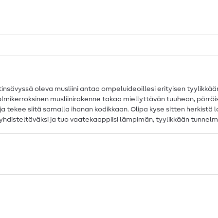
insävyssä oleva musliini antaa ompeluideoillesi erityisen tyylikkä
 Kolmikerroksinen musliinirakenne takaa miellyttävän tuuhean, pörr
a tekee siitä samalla ihanan kodikkaan. Olipa kyse sitten herkistä l
i yhdisteltäväksi ja tuo vaatekaappiisi lämpimän, tyylikkään tunnel