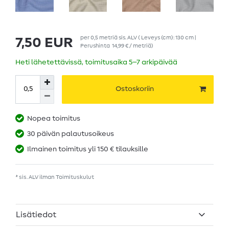
per
0,5
metriä
sis. ALV
( Leveys (cm): 130 cm |
7,50 EUR
Perushinta
14,99 € / metriä
)
Heti lähetettävissä, toimitusaika 5–7 arkipäivää
Ostoskoriin
Nopea toimitus
30 päivän palautusoikeus
Ilmainen toimitus yli 150 € tilauksille
* sis. ALV ilman
Toimituskulut
Lisätiedot