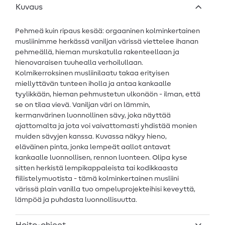
Kuvaus
Pehmeä kuin ripaus kesää: orgaaninen kolminkertainen
musliinimme herkässä vaniljan värissä viettelee ihanan
pehmeällä, hieman murskatulla rakenteellaan ja
hienovaraisen tuuhealla verhoilullaan.
Kolmikerroksinen musliinilaatu takaa erityisen
miellyttävän tunteen iholla ja antaa kankaalle
tyylikkään, hieman pehmustetun ulkonäön - ilman, että
se on tilaa vievä. Vaniljan väri on lämmin,
kermanvärinen luonnollinen sävy, joka näyttää
ajattomalta ja jota voi vaivattomasti yhdistää monien
muiden sävyjen kanssa. Kuvassa näkyy hieno,
eläväinen pinta, jonka lempeät aallot antavat
kankaalle luonnollisen, rennon luonteen. Olipa kyse
sitten herkistä lempikappaleista tai kodikkaasta
fiilistelymuotista - tämä kolminkertainen musliini
värissä plain vanilla tuo ompeluprojekteihisi keveyttä,
lämpöä ja puhdasta luonnollisuutta.