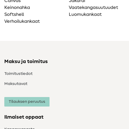
Canvas
Jakardi
Keinonahka
Vaatekangasuutuudet
Softshell
Luomukankaat
Verhoilukankaat
Maksu ja toimitus
Toimitustiedot
Maksutavat
Tilauksen peruutus
Ilmaiset oppaat