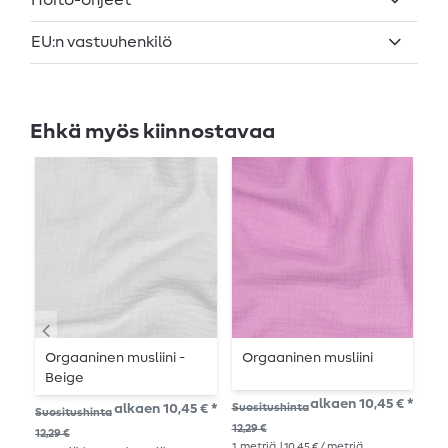
Hoito-ohjeet
EU:n vastuuhenkilö
Ehkä myös kiinnostavaa
Orgaaninen musliini -
Orgaaninen musliini
O
Beige
S
B
alkaen 10,45 € *
alkaen 10,45 € *
Suositushinta
27,
Suositushinta
1
me
12,29 €
12,29 €
1
metriä
| 10,45 € / metriä