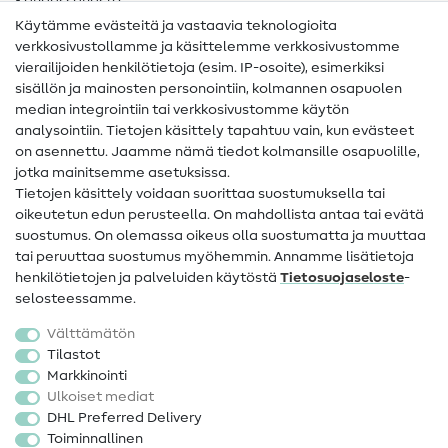
Kangassanasto
Käytämme evästeitä ja vastaavia teknologioita
Ompelusanasto
verkkosivustollamme ja käsittelemme verkkosivustomme
vierailijoiden henkilötietoja (esim. IP-osoite), esimerkiksi
Ompeluohjeet
sisällön ja mainosten personointiin, kolmannen osapuolen
median integrointiin tai verkkosivustomme käytön
Apua ja yhteystiedot
analysointiin. Tietojen käsittely tapahtuu vain, kun evästeet
on asennettu. Jaamme nämä tiedot kolmansille osapuolille,
Yhteystiedot
jotka mainitsemme asetuksissa.
Tietoa omistajanvaihdoksesta
Tietojen käsittely voidaan suorittaa suostumuksella tai
oikeutetun edun perusteella. On mahdollista antaa tai evätä
FAQ
suostumus. On olemassa oikeus olla suostumatta ja muuttaa
tai peruuttaa suostumus myöhemmin. Annamme lisätietoja
Peruutusoikeus
henkilötietojen ja palveluiden käytöstä
Tietosuojaseloste
-
Suosittu
selosteessamme.
Välttämätön
Kankaat
Tilastot
Markkinointi
Ompelutarvikkeet
Ulkoiset mediat
Ale
DHL Preferred Delivery
Toiminnallinen