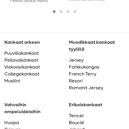
1
metriä
| 10,45 € / metriä
Kankaat arkeen
Muodikkaat kankaat
tyylillä
Puuvillakankaat
Pellavakankaat
Jersey
Viskoosikankaat
Farkkukangas
Collegekankaat
French Terry
Musliini
Resori
Romanit Jersey
Vahvoihin
Erikoiskankaat
ompeluideioihin
Tencel
Huopa
Bouclé