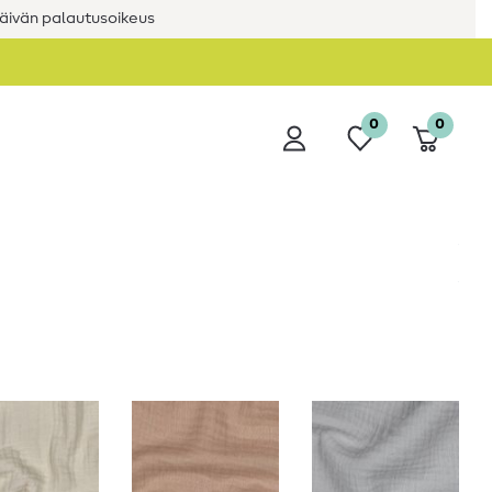
äivän palautusoikeus
0
0