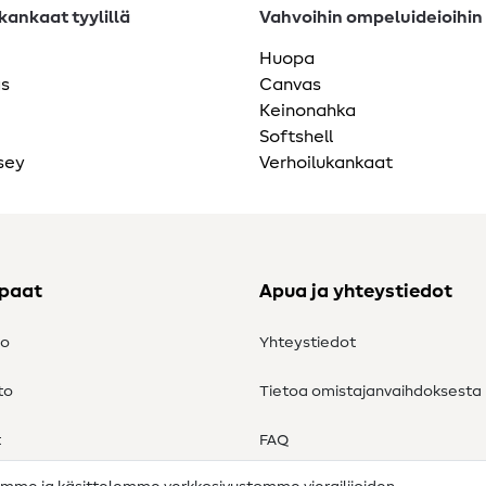
ankaat tyylillä
Vahvoihin ompeluideioihin
Huopa
as
Canvas
Keinonahka
Softshell
sey
Verhoilukankaat
ppaat
Apua ja yhteystiedot
to
Yhteystiedot
to
Tietoa omistajanvaihdoksesta
t
FAQ