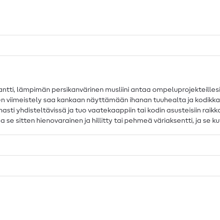
tti, lämpimän persikanvärinen musliini antaa ompeluprojekteillesi
ksinen viimeistely saa kankaan näyttämään ihanan tuuhealta ja kodikk
sti yhdisteltävissä ja tuo vaatekaappiin tai kodin asusteisiin raik
a se sitten hienovarainen ja hillitty tai pehmeä väriaksentti, ja se 