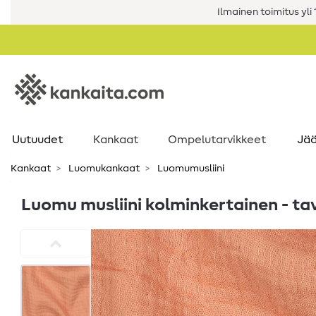
Ilmainen toimitus yli 1
Uutuudet
Kankaat
Ompelutarvikkeet
Jää
Kankaat
Luomukankaat
Luomumusliini
Luomu musliini kolminkertainen - tav