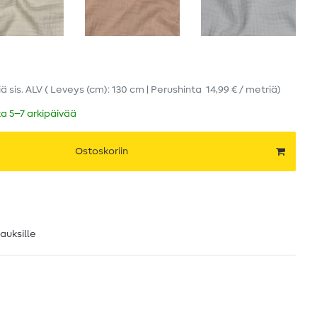
iä
sis. ALV
( Leveys (cm): 130 cm | Perushinta
14,99 € / metriä
)
ka 5–7 arkipäivää
Ostoskoriin
lauksille