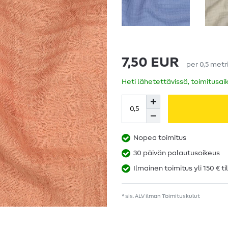
7,50 EUR
per
0,5
metr
Heti lähetettävissä, toimitusai
Nopea toimitus
30 päivän palautusoikeus
Ilmainen toimitus yli 150 € ti
* sis. ALV ilman
Toimituskulut