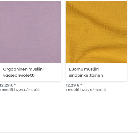
Orgaaninen musliini -
Luomu musliini -
O
vaaleanvioletti
sinapinkeltainen
T
12,29 € *
12,29 € *
12,
1
metriä
| 12,29 € / metriä
1
metriä
| 12,29 € / metriä
1
me