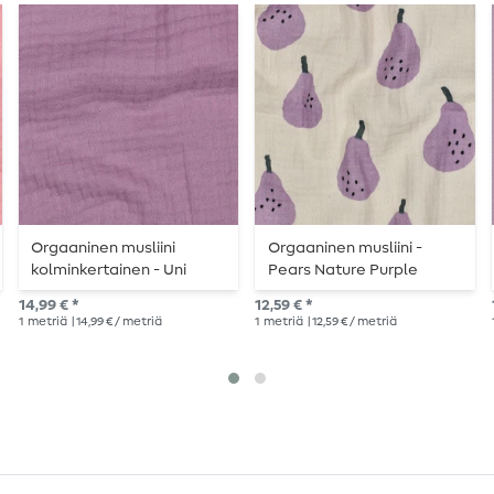
Orgaaninen musliini
Orgaaninen musliini -
kolminkertainen - Uni
Pears Nature Purple
Mauve
14,99 € *
12,59 € *
1
metriä
| 14,99 € / metriä
1
metriä
| 12,59 € / metriä