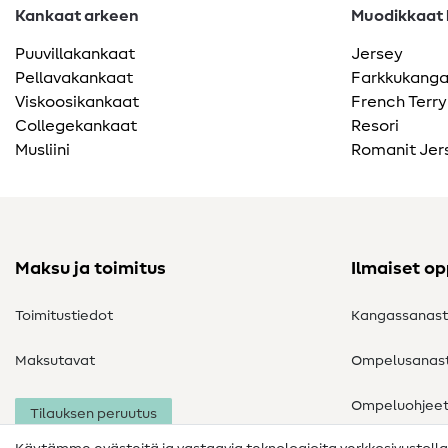
Kankaat arkeen
Muodikkaat k
Puuvillakankaat
Jersey
Pellavakankaat
Farkkukang
Viskoosikankaat
French Terry
Collegekankaat
Resori
Musliini
Romanit Jer
Maksu ja toimitus
Ilmaiset o
Toimitustiedot
Kangassanas
Maksutavat
Ompelusanas
Ompeluohjee
Tilauksen peruutus