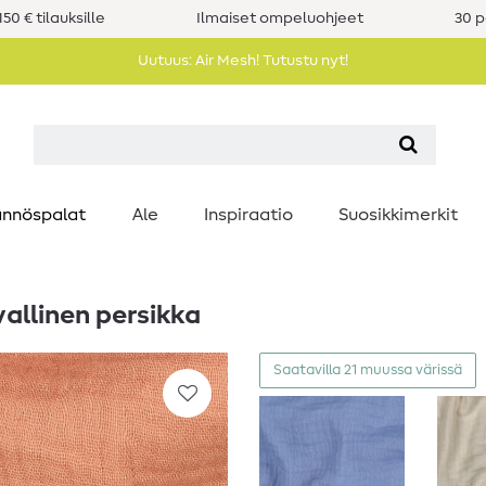
50 € tilauksille
Ilmaiset ompeluohjeet
30 p
Uutuus: Air Mesh! Tutustu nyt!
nnöspalat
Ale
Inspiraatio
Suosikkimerkit
allinen persikka
Saatavilla 21 muussa värissä