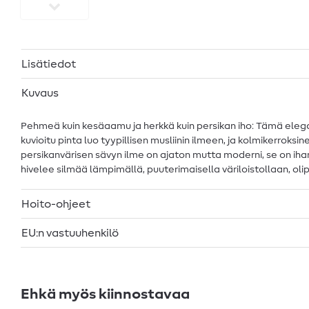
Lisätiedot
Kuvaus
Pehmeä kuin kesäaamu ja herkkä kuin persikan iho: Tämä elegan
kuvioitu pinta luo tyypillisen musliinin ilmeen, ja kolmikerro
persikanvärisen sävyn ilme on ajaton mutta moderni, se on ihana
hivelee silmää lämpimällä, puuterimaisella väriloistollaan, olip
Hoito-ohjeet
EU:n vastuuhenkilö
Ehkä myös kiinnostavaa