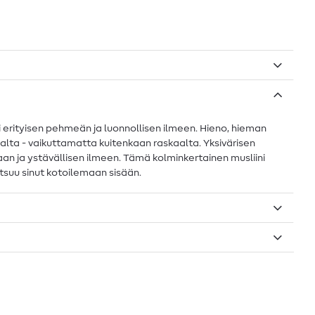
 erityisen pehmeän ja luonnollisen ilmeen. Hieno, hieman
aalta - vaikuttamatta kuitenkaan raskaalta. Yksivärisen
kaan ja ystävällisen ilmeen. Tämä kolminkertainen musliini
kutsuu sinut kotoilemaan sisään.