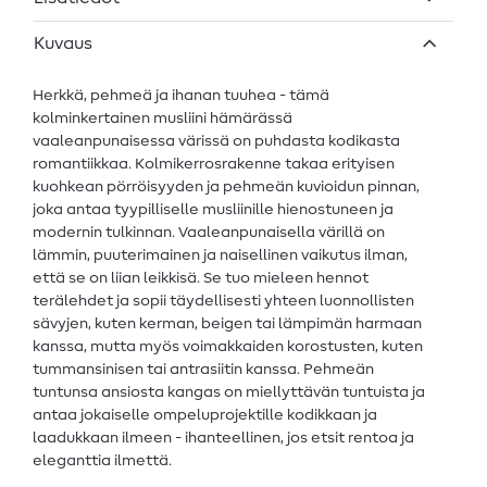
Kuvaus
Herkkä, pehmeä ja ihanan tuuhea - tämä
kolminkertainen musliini hämärässä
vaaleanpunaisessa värissä on puhdasta kodikasta
romantiikkaa. Kolmikerrosrakenne takaa erityisen
kuohkean pörröisyyden ja pehmeän kuvioidun pinnan,
joka antaa tyypilliselle musliinille hienostuneen ja
modernin tulkinnan. Vaaleanpunaisella värillä on
lämmin, puuterimainen ja naisellinen vaikutus ilman,
että se on liian leikkisä. Se tuo mieleen hennot
terälehdet ja sopii täydellisesti yhteen luonnollisten
sävyjen, kuten kerman, beigen tai lämpimän harmaan
kanssa, mutta myös voimakkaiden korostusten, kuten
tummansinisen tai antrasiitin kanssa. Pehmeän
tuntunsa ansiosta kangas on miellyttävän tuntuista ja
antaa jokaiselle ompeluprojektille kodikkaan ja
laadukkaan ilmeen - ihanteellinen, jos etsit rentoa ja
eleganttia ilmettä.