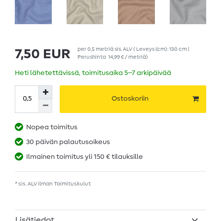
per
0,5
metriä
sis. ALV
( Leveys (cm): 130 cm |
7,50 EUR
Perushinta
14,99 € / metriä
)
Heti lähetettävissä, toimitusaika 5–7 arkipäivää
Ostoskoriin
Nopea toimitus
30 päivän palautusoikeus
Ilmainen toimitus yli 150 € tilauksille
* sis. ALV ilman
Toimituskulut
Lisätiedot