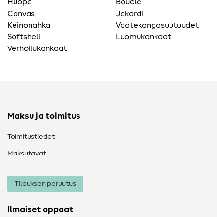
Huopa
Bouclé
Canvas
Jakardi
Keinonahka
Vaatekangasuutuudet
Softshell
Luomukankaat
Verhoilukankaat
Maksu ja toimitus
Toimitustiedot
Maksutavat
Tilauksen peruutus
Ilmaiset oppaat