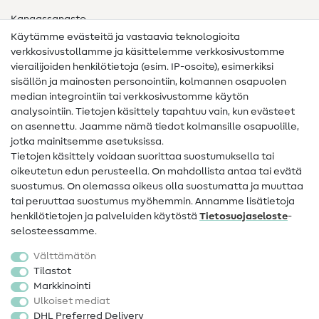
Kangassanasto
Käytämme evästeitä ja vastaavia teknologioita
Ompelusanasto
verkkosivustollamme ja käsittelemme verkkosivustomme
vierailijoiden henkilötietoja (esim. IP-osoite), esimerkiksi
Ompeluohjeet
sisällön ja mainosten personointiin, kolmannen osapuolen
median integrointiin tai verkkosivustomme käytön
Apua ja yhteystiedot
analysointiin. Tietojen käsittely tapahtuu vain, kun evästeet
on asennettu. Jaamme nämä tiedot kolmansille osapuolille,
Yhteystiedot
jotka mainitsemme asetuksissa.
Tietoa omistajanvaihdoksesta
Tietojen käsittely voidaan suorittaa suostumuksella tai
oikeutetun edun perusteella. On mahdollista antaa tai evätä
FAQ
suostumus. On olemassa oikeus olla suostumatta ja muuttaa
tai peruuttaa suostumus myöhemmin. Annamme lisätietoja
Peruutusoikeus
henkilötietojen ja palveluiden käytöstä
Tietosuojaseloste
-
Suosittu
selosteessamme.
Välttämätön
Kankaat
Tilastot
Markkinointi
Ompelutarvikkeet
Ulkoiset mediat
Ale
DHL Preferred Delivery