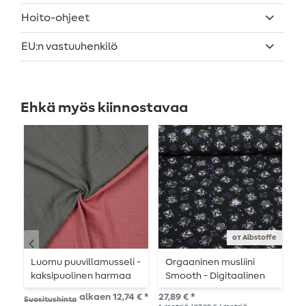
Hoito-ohjeet
EU:n vastuuhenkilö
Ehkä myös kiinnostavaa
от Albstoffe
Luomu puuvillamusseli -
Orgaaninen musliini
O
kaksipuolinen harmaa
Smooth - Digitaalinen
K
vanha roosa
painatus Beetles &
alkaen 12,74 € *
27,89 € *
13,
Suositushinta
Bugs Musta