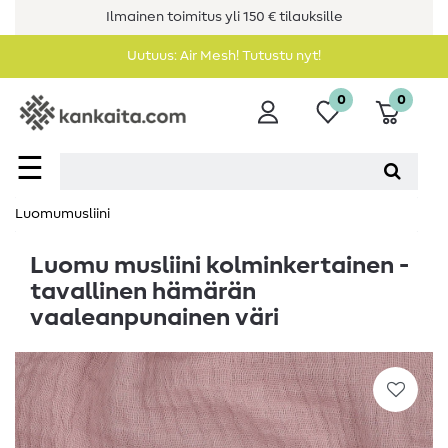
Ilmainen toimitus yli 150 € tilauksille
Uutuus: Air Mesh! Tutustu nyt!
0
0
☰
Luomumusliini
Luomu musliini kolminkertainen -
tavallinen hämärän
vaaleanpunainen väri