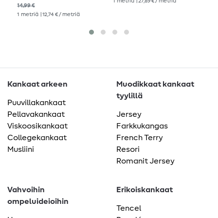
1
metriä
| 27,89 € / metriä
1
me
14,99 €
1
metriä
| 12,74 € / metriä
Kankaat arkeen
Muodikkaat kankaat
tyylillä
Puuvillakankaat
Pellavakankaat
Jersey
Viskoosikankaat
Farkkukangas
Collegekankaat
French Terry
Musliini
Resori
Romanit Jersey
Vahvoihin
Erikoiskankaat
ompeluideioihin
Tencel