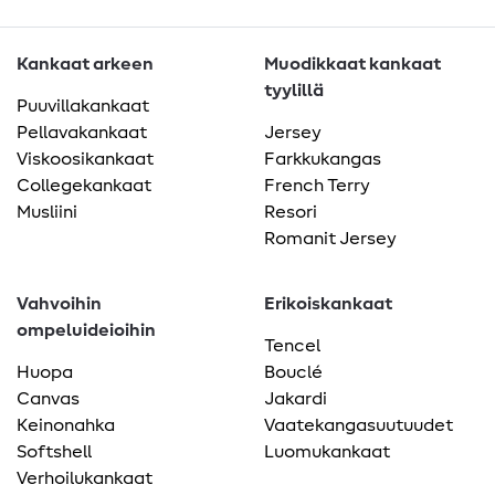
Kankaat arkeen
Muodikkaat kankaat
tyylillä
Puuvillakankaat
Pellavakankaat
Jersey
Viskoosikankaat
Farkkukangas
Collegekankaat
French Terry
Musliini
Resori
Romanit Jersey
Vahvoihin
Erikoiskankaat
ompeluideioihin
Tencel
Huopa
Bouclé
Canvas
Jakardi
Keinonahka
Vaatekangasuutuudet
Softshell
Luomukankaat
Verhoilukankaat