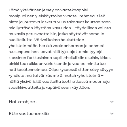
Tämä yksivärinen jersey on vaatekaappisi
monipuolinen yleiskäyttöinen vaate. Pehmeä, sileä
pinta ja joustava laskeutuvuus takaavat kauttaaltaan
miellyttävän käyttömukavuuden – täydellinen valinta
mukaviin perusvaatteisiin, jotka näyttävät samalla
huolitelluilta. Värivalikoima houkuttelee
yhdistelemään: herkkä vaaleanharmaa ja pehmeä
ruusunpunainen luovat hillittyjä, ajattomia tyylejä,
klassinen farkkusininen sopii urheilullisiin asuihin, kirkas
pinkki tuo raikkaan väriaksentin ja vaalea minttu luo
heti kesätunnelmaa. Olipa kyseessä sitten sävy sävyyn
-yhdistelmä tai värikäs mix & match -yhdistelmä –
näillä yksivärisillä vaatteilla luot hetkessä moderneja
suosikkivaatteita jokapäiväiseen käyttöön.
Hoito-ohjeet
EU:n vastuuhenkilö