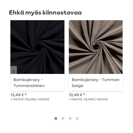
Ehkä myös kiinnostavaa
Bambujersey -
Bambujersey - Tumman
J
Tummansininen
beige
li
12,49 € *
12,49 € *
14,
1
metriä
| 12,49 € / metriä
1
metriä
| 12,49 € / metriä
1
me