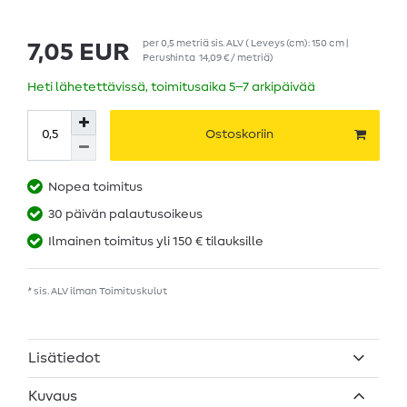
per
0,5
metriä
sis. ALV
( Leveys (cm): 150 cm |
7,05 EUR
Perushinta
14,09 € / metriä
)
Heti lähetettävissä, toimitusaika 5–7 arkipäivää
Ostoskoriin
Nopea toimitus
30 päivän palautusoikeus
Ilmainen toimitus yli 150 € tilauksille
* sis. ALV ilman
Toimituskulut
Lisätiedot
Kuvaus