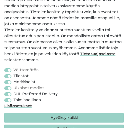
sisällön ja mainosten personointiin, kolmannen osapuolen
median integrointiin tai verkkosivustomme käytön
Apua ja yhteystiedot
analysointiin. Tietojen käsittely tapahtuu vain, kun evästeet
on asennettu. Jaamme nämä tiedot kolmansille osapuolille,
Yhteystiedot
jotka mainitsemme asetuksissa.
Tietoa omistajanvaihdoksesta
Tietojen käsittely voidaan suorittaa suostumuksella tai
oikeutetun edun perusteella. On mahdollista antaa tai evätä
FAQ
suostumus. On olemassa oikeus olla suostumatta ja muuttaa
tai peruuttaa suostumus myöhemmin. Annamme lisätietoja
Peruutusoikeus
henkilötietojen ja palveluiden käytöstä
Tietosuojaseloste
-
Suosittu
selosteessamme.
Välttämätön
Kankaat
Tilastot
Markkinointi
Ompelutarvikkeet
Ulkoiset mediat
Ale
DHL Preferred Delivery
Toiminnallinen
Lisäasetukset
Hyväksy kaikki