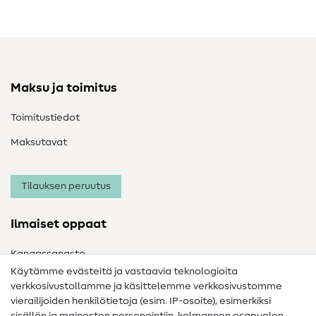
Maksu ja toimitus
Toimitustiedot
Maksutavat
Tilauksen peruutus
Ilmaiset oppaat
Kangassanasto
Käytämme evästeitä ja vastaavia teknologioita
Ompelusanasto
verkkosivustollamme ja käsittelemme verkkosivustomme
vierailijoiden henkilötietoja (esim. IP-osoite), esimerkiksi
Ompeluohjeet