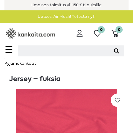
Ilmainen toimitus yli 150 € tilauksille
Uutuus: Air Mesh! Tutustu nyt!
0
0
☰
Pyjamakankaat
Jersey – fuksia