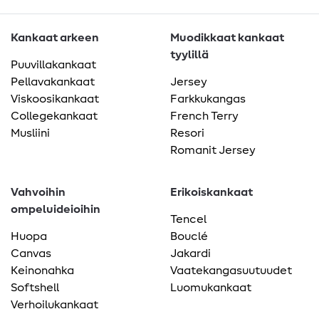
Kankaat arkeen
Muodikkaat kankaat
tyylillä
Puuvillakankaat
Pellavakankaat
Jersey
Viskoosikankaat
Farkkukangas
Collegekankaat
French Terry
Musliini
Resori
Romanit Jersey
Vahvoihin
Erikoiskankaat
ompeluideioihin
Tencel
Huopa
Bouclé
Canvas
Jakardi
Keinonahka
Vaatekangasuutuudet
Softshell
Luomukankaat
Verhoilukankaat