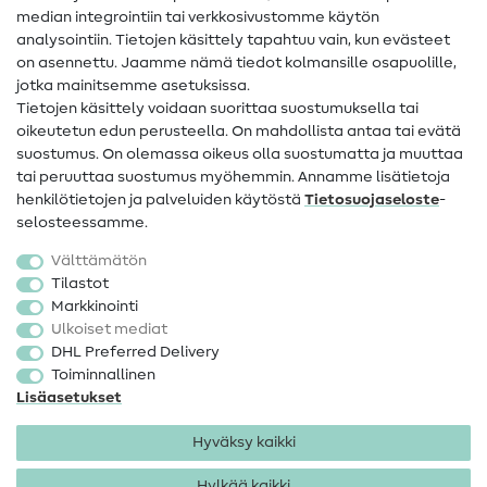
median integrointiin tai verkkosivustomme käytön
Apua ja yhteystiedot
analysointiin. Tietojen käsittely tapahtuu vain, kun evästeet
on asennettu. Jaamme nämä tiedot kolmansille osapuolille,
Yhteystiedot
jotka mainitsemme asetuksissa.
Tietoa omistajanvaihdoksesta
Tietojen käsittely voidaan suorittaa suostumuksella tai
oikeutetun edun perusteella. On mahdollista antaa tai evätä
FAQ
suostumus. On olemassa oikeus olla suostumatta ja muuttaa
tai peruuttaa suostumus myöhemmin. Annamme lisätietoja
Peruutusoikeus
henkilötietojen ja palveluiden käytöstä
Tietosuojaseloste
-
Suosittu
selosteessamme.
Välttämätön
Kankaat
Tilastot
Markkinointi
Ompelutarvikkeet
Ulkoiset mediat
Ale
DHL Preferred Delivery
Toiminnallinen
Lisäasetukset
Hyväksy kaikki
Hylkää kaikki