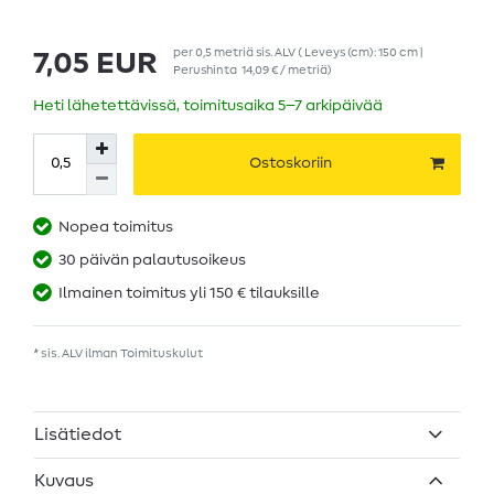
per
0,5
metriä
sis. ALV
( Leveys (cm): 150 cm |
7,05 EUR
Perushinta
14,09 € / metriä
)
Heti lähetettävissä, toimitusaika 5–7 arkipäivää
Ostoskoriin
Nopea toimitus
30 päivän palautusoikeus
Ilmainen toimitus yli 150 € tilauksille
* sis. ALV ilman
Toimituskulut
Lisätiedot
Kuvaus