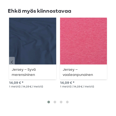
Ehkä myös kiinnostavaa
Jersey – Syvä
Jersey –
R
merensininen
vaaleanpunainen
V
melange
14,09 € *
14,09 € *
14,
1
metriä
| 14,09 € / metriä
1
metriä
| 14,09 € / metriä
1
me