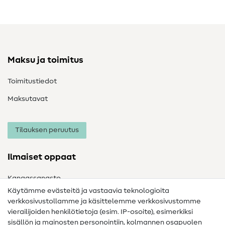
Maksu ja toimitus
Toimitustiedot
Maksutavat
Tilauksen peruutus
Ilmaiset oppaat
Kangassanasto
Käytämme evästeitä ja vastaavia teknologioita
Ompelusanasto
verkkosivustollamme ja käsittelemme verkkosivustomme
vierailijoiden henkilötietoja (esim. IP-osoite), esimerkiksi
Ompeluohjeet
sisällön ja mainosten personointiin, kolmannen osapuolen