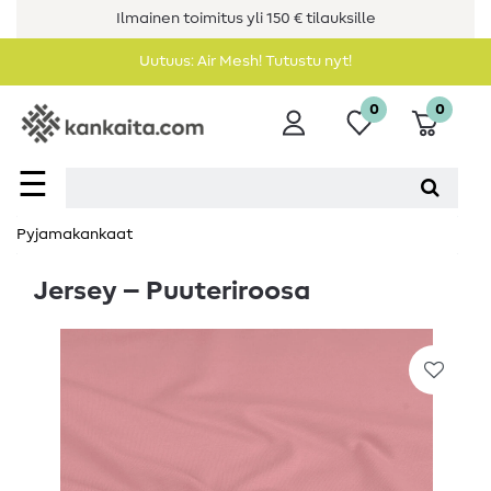
Ilmainen toimitus yli 150 € tilauksille
Uutuus: Air Mesh! Tutustu nyt!
0
0
☰
Pyjamakankaat
Jersey – Puuteriroosa