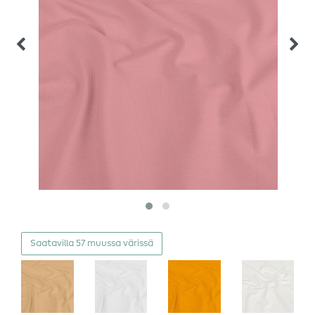
Saatavilla 57 muussa värissä