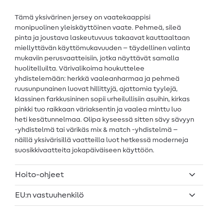
Tämä yksivärinen jersey on vaatekaappisi
monipuolinen yleiskäyttöinen vaate. Pehmeä, sileä
pinta ja joustava laskeutuvuus takaavat kauttaaltaan
miellyttävän käyttömukavuuden – täydellinen valinta
mukaviin perusvaatteisiin, jotka näyttävät samalla
huolitelluilta. Värivalikoima houkuttelee
yhdistelemään: herkkä vaaleanharmaa ja pehmeä
ruusunpunainen luovat hillittyjä, ajattomia tyylejä,
klassinen farkkusininen sopii urheilullisiin asuihin, kirkas
pinkki tuo raikkaan väriaksentin ja vaalea minttu luo
heti kesätunnelmaa. Olipa kyseessä sitten sävy sävyyn
-yhdistelmä tai värikäs mix & match -yhdistelmä –
näillä yksivärisillä vaatteilla luot hetkessä moderneja
suosikkivaatteita jokapäiväiseen käyttöön.
Hoito-ohjeet
EU:n vastuuhenkilö