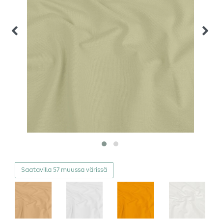
Saatavilla 57 muussa värissä