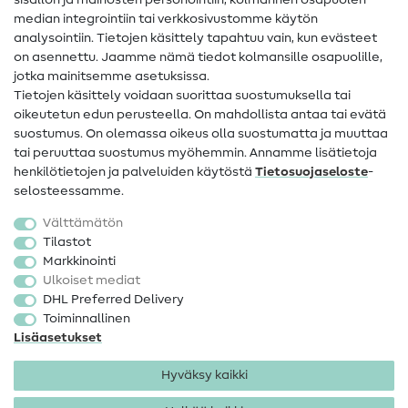
sisällön ja mainosten personointiin, kolmannen osapuolen
median integrointiin tai verkkosivustomme käytön
Apua ja yhteystiedot
analysointiin. Tietojen käsittely tapahtuu vain, kun evästeet
on asennettu. Jaamme nämä tiedot kolmansille osapuolille,
Yhteystiedot
jotka mainitsemme asetuksissa.
Tietoa omistajanvaihdoksesta
Tietojen käsittely voidaan suorittaa suostumuksella tai
oikeutetun edun perusteella. On mahdollista antaa tai evätä
FAQ
suostumus. On olemassa oikeus olla suostumatta ja muuttaa
tai peruuttaa suostumus myöhemmin. Annamme lisätietoja
Peruutusoikeus
henkilötietojen ja palveluiden käytöstä
Tietosuojaseloste
-
Suosittu
selosteessamme.
Välttämätön
Kankaat
Tilastot
Markkinointi
Ompelutarvikkeet
Ulkoiset mediat
Ale
DHL Preferred Delivery
Toiminnallinen
Lisäasetukset
Hyväksy kaikki