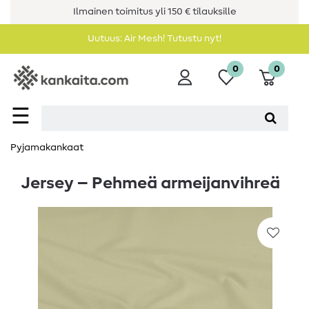
Ilmainen toimitus yli 150 € tilauksille
Uutuus: Air Mesh! Tutustu nyt!
0
0
☰
Pyjamakankaat
Jersey – Pehmeä armeijanvihreä