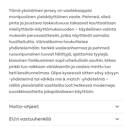
Tämä yksivärinen jersey on vaatekaappisi
monipuolinen yleiskäyttöinen vaate. Pehmeä, sileä
pinta ja joustava laskeutuvuus takaavat kauttaaltaan
miellyttävän käyttömukavuuden – täydellinen valinta
mukaviin perusvaatteisiin, jotka näyttävät samalla
huolitelluilta. Värivalikoima houkuttelee
yhdistelemään: herkkä vaaleanharmaa ja pehmeä
ruusunpunainen luovat hillittyjä, ajattomia tyylejä,
klassinen farkkusininen sopii urheilullisiin asuihin, kirkas
pinkki tuo raikkaan väriaksentin ja vaalea minttu luo
heti kesätunnelmaa. Olipa kyseessä sitten sävy sävyyn
-yhdistelmä tai värikäs mix & match -yhdistelmä –
näillä yksivärisillä vaatteilla luot hetkessä moderneja
suosikkivaatteita jokapäiväiseen käyttöön.
Hoito-ohjeet
EU:n vastuuhenkilö