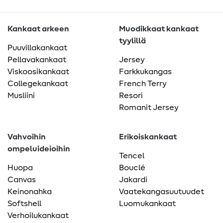
Kankaat arkeen
Muodikkaat kankaat
tyylillä
Puuvillakankaat
Pellavakankaat
Jersey
Viskoosikankaat
Farkkukangas
Collegekankaat
French Terry
Musliini
Resori
Romanit Jersey
Vahvoihin
Erikoiskankaat
ompeluideioihin
Tencel
Huopa
Bouclé
Canvas
Jakardi
Keinonahka
Vaatekangasuutuudet
Softshell
Luomukankaat
Verhoilukankaat