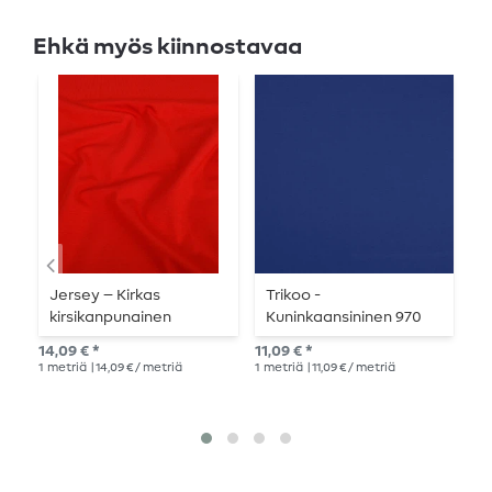
Ehkä myös kiinnostavaa
Jersey – Kirkas
Trikoo -
P
kirsikanpunainen
Kuninkaansininen 970
v
14,09 € *
11,09 € *
10,
1
metriä
| 14,09 € / metriä
1
metriä
| 11,09 € / metriä
1
me