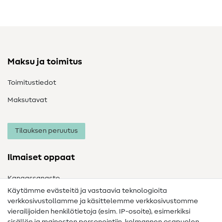
Maksu ja toimitus
Toimitustiedot
Maksutavat
Tilauksen peruutus
Ilmaiset oppaat
Kangassanasto
Käytämme evästeitä ja vastaavia teknologioita
Ompelusanasto
verkkosivustollamme ja käsittelemme verkkosivustomme
vierailijoiden henkilötietoja (esim. IP-osoite), esimerkiksi
Ompeluohjeet