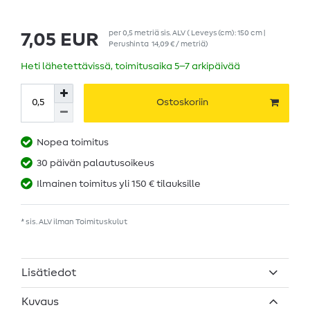
per
0,5
metriä
sis. ALV
( Leveys (cm): 150 cm |
7,05 EUR
Perushinta
14,09 € / metriä
)
Heti lähetettävissä, toimitusaika 5–7 arkipäivää
Ostoskoriin
Nopea toimitus
30 päivän palautusoikeus
Ilmainen toimitus yli 150 € tilauksille
* sis. ALV ilman
Toimituskulut
Lisätiedot
Kuvaus