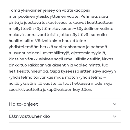
Tämä yksivärinen jersey on vaatekaappisi
monipuolinen yleiskäyttöinen vaate. Pehmeä, sileä
pinta ja joustava laskeutuvuus takaavat kauttaaltaan
miellyttävän käyttömukavuuden – täydellinen valinta
mukaviin perusvaatteisiin, jotka näyttävät samalla
huolitelluilta. Värivalikoima houkuttelee
yhdistelemään: herkkä vaaleanharmaa ja pehmeä
ruusunpunainen luovat hillittyjä, ajattomia tyylejä,
klassinen farkkusininen sopii urheilullisiin asuihin, kirkas
pinkki tuo raikkaan väriaksentin ja vaalea minttu luo
heti kesätunnelmaa. Olipa kyseessä sitten sävy sävyyn
-yhdistelmä tai värikäs mix & match -yhdistelmä –
näillä yksivärisillä vaatteilla luot hetkessä moderneja
suosikkivaatteita jokapäiväiseen käyttöön.
Hoito-ohjeet
EU:n vastuuhenkilö