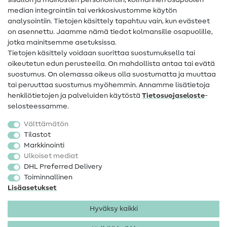
sisällön ja mainosten personointiin, kolmannen osapuolen
median integrointiin tai verkkosivustomme käytön
Apua ja yhteystiedot
analysointiin. Tietojen käsittely tapahtuu vain, kun evästeet
on asennettu. Jaamme nämä tiedot kolmansille osapuolille,
Yhteystiedot
jotka mainitsemme asetuksissa.
Tietoa omistajanvaihdoksesta
Tietojen käsittely voidaan suorittaa suostumuksella tai
oikeutetun edun perusteella. On mahdollista antaa tai evätä
FAQ
suostumus. On olemassa oikeus olla suostumatta ja muuttaa
tai peruuttaa suostumus myöhemmin. Annamme lisätietoja
Peruutusoikeus
henkilötietojen ja palveluiden käytöstä
Tietosuojaseloste
-
Suosittu
selosteessamme.
Välttämätön
Kankaat
Tilastot
Markkinointi
Ompelutarvikkeet
Ulkoiset mediat
Ale
DHL Preferred Delivery
Toiminnallinen
Lisäasetukset
Hyväksy kaikki