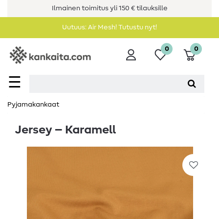
Ilmainen toimitus yli 150 € tilauksille
Uutuus: Air Mesh! Tutustu nyt!
0
0
☰
Pyjamakankaat
Jersey – Karamell