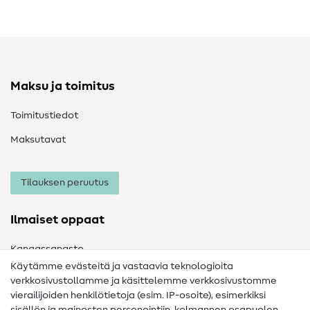
Maksu ja toimitus
Toimitustiedot
Maksutavat
Tilauksen peruutus
Ilmaiset oppaat
Kangassanasto
Käytämme evästeitä ja vastaavia teknologioita
Ompelusanasto
verkkosivustollamme ja käsittelemme verkkosivustomme
vierailijoiden henkilötietoja (esim. IP-osoite), esimerkiksi
Ompeluohjeet