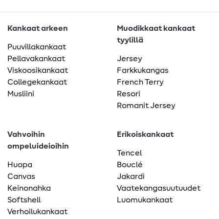
Kankaat arkeen
Muodikkaat kankaat
tyylillä
Puuvillakankaat
Pellavakankaat
Jersey
Viskoosikankaat
Farkkukangas
Collegekankaat
French Terry
Musliini
Resori
Romanit Jersey
Vahvoihin
Erikoiskankaat
ompeluideioihin
Tencel
Huopa
Bouclé
Canvas
Jakardi
Keinonahka
Vaatekangasuutuudet
Softshell
Luomukankaat
Verhoilukankaat