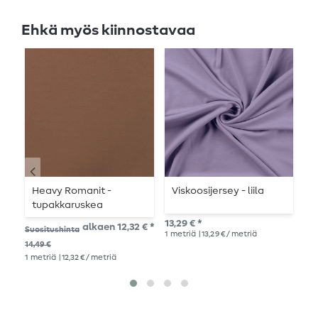
Ehkä myös kiinnostavaa
Heavy Romanit -
Viskoosijersey - liila
R
tupakkaruskea
V
13,29 € *
alkaen 12,32 € *
14,
Suositushinta
1
metriä
| 13,29 € / metriä
1
me
14,49 €
1
metriä
| 12,32 € / metriä