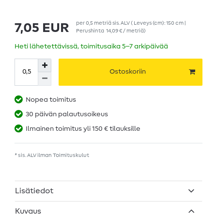
per
0,5
metriä
sis. ALV
( Leveys (cm): 150 cm |
7,05 EUR
Perushinta
14,09 € / metriä
)
Heti lähetettävissä, toimitusaika 5–7 arkipäivää
Ostoskoriin
Nopea toimitus
30 päivän palautusoikeus
Ilmainen toimitus yli 150 € tilauksille
* sis. ALV ilman
Toimituskulut
Lisätiedot
Kuvaus