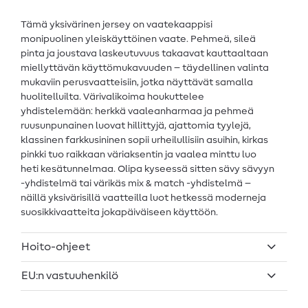
Tämä yksivärinen jersey on vaatekaappisi
monipuolinen yleiskäyttöinen vaate. Pehmeä, sileä
pinta ja joustava laskeutuvuus takaavat kauttaaltaan
miellyttävän käyttömukavuuden – täydellinen valinta
mukaviin perusvaatteisiin, jotka näyttävät samalla
huolitelluilta. Värivalikoima houkuttelee
yhdistelemään: herkkä vaaleanharmaa ja pehmeä
ruusunpunainen luovat hillittyjä, ajattomia tyylejä,
klassinen farkkusininen sopii urheilullisiin asuihin, kirkas
pinkki tuo raikkaan väriaksentin ja vaalea minttu luo
heti kesätunnelmaa. Olipa kyseessä sitten sävy sävyyn
-yhdistelmä tai värikäs mix & match -yhdistelmä –
näillä yksivärisillä vaatteilla luot hetkessä moderneja
suosikkivaatteita jokapäiväiseen käyttöön.
Hoito-ohjeet
EU:n vastuuhenkilö