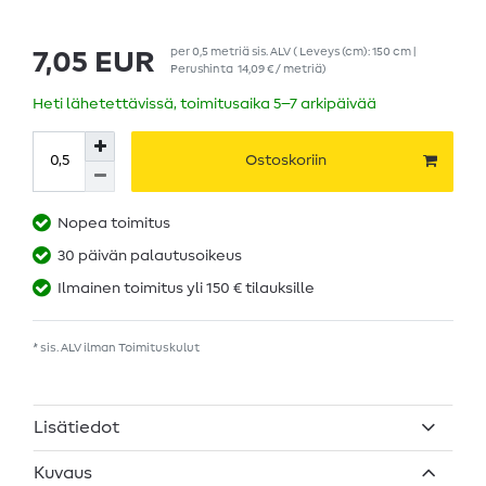
per
0,5
metriä
sis. ALV
( Leveys (cm): 150 cm |
7,05 EUR
Perushinta
14,09 € / metriä
)
Heti lähetettävissä, toimitusaika 5–7 arkipäivää
Ostoskoriin
Nopea toimitus
30 päivän palautusoikeus
Ilmainen toimitus yli 150 € tilauksille
* sis. ALV ilman
Toimituskulut
Lisätiedot
Kuvaus