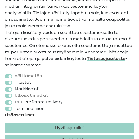
sisällön ja mainosten personointiin, kolmannen osapuolen
median integrointiin tai verkkosivustomme käytön
Apua ja yhteystiedot
analysointiin. Tietojen käsittely tapahtuu vain, kun evästeet
on asennettu. Jaamme nämä tiedot kolmansille osapuolille,
Yhteystiedot
jotka mainitsemme asetuksissa.
Tietoa omistajanvaihdoksesta
Tietojen käsittely voidaan suorittaa suostumuksella tai
oikeutetun edun perusteella. On mahdollista antaa tai evätä
FAQ
suostumus. On olemassa oikeus olla suostumatta ja muuttaa
tai peruuttaa suostumus myöhemmin. Annamme lisätietoja
Peruutusoikeus
henkilötietojen ja palveluiden käytöstä
Tietosuojaseloste
-
Suosittu
selosteessamme.
Välttämätön
Kankaat
Tilastot
Markkinointi
Ompelutarvikkeet
Ulkoiset mediat
Ale
DHL Preferred Delivery
Toiminnallinen
Lisäasetukset
Hyväksy kaikki