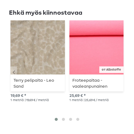
Ehkä myös kiinnostavaa
от Albstoffe
Terry pelipaita - Leo
Froteepaitaa -
T
Sand
vaaleanpunainen
f
19,69 € *
25,69 € *
9,9
1
metriä
| 19,69 € / metriä
1
metriä
| 25,69 € / metriä
1
me