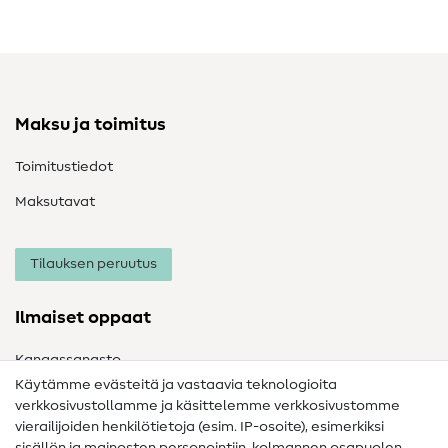
Maksu ja toimitus
Toimitustiedot
Maksutavat
Tilauksen peruutus
Ilmaiset oppaat
Kangassanasto
Käytämme evästeitä ja vastaavia teknologioita
Ompelusanasto
verkkosivustollamme ja käsittelemme verkkosivustomme
vierailijoiden henkilötietoja (esim. IP-osoite), esimerkiksi
Ompeluohjeet