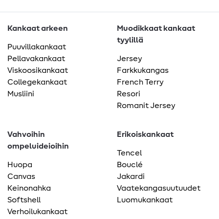
Kankaat arkeen
Muodikkaat kankaat
tyylillä
Puuvillakankaat
Pellavakankaat
Jersey
Viskoosikankaat
Farkkukangas
Collegekankaat
French Terry
Musliini
Resori
Romanit Jersey
Vahvoihin
Erikoiskankaat
ompeluideioihin
Tencel
Huopa
Bouclé
Canvas
Jakardi
Keinonahka
Vaatekangasuutuudet
Softshell
Luomukankaat
Verhoilukankaat