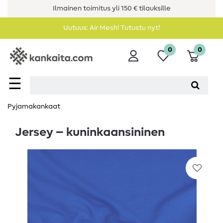
Ilmainen toimitus yli 150 € tilauksille
Uutuus: Air Mesh! Tutustu nyt!
0
0
☰
Pyjamakankaat
Jersey – kuninkaansininen