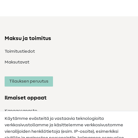
Maksu ja toimitus
Toimitustiedot
Maksutavat
Tilauksen peruutus
Ilmaiset oppaat
Kangassanasto
Käytämme evästeitä ja vastaavia teknologioita
Ompelusanasto
verkkosivustollamme ja käsittelemme verkkosivustomme
vierailijoiden henkilötietoja (esim. IP-osoite), esimerkiksi
Ompeluohjeet