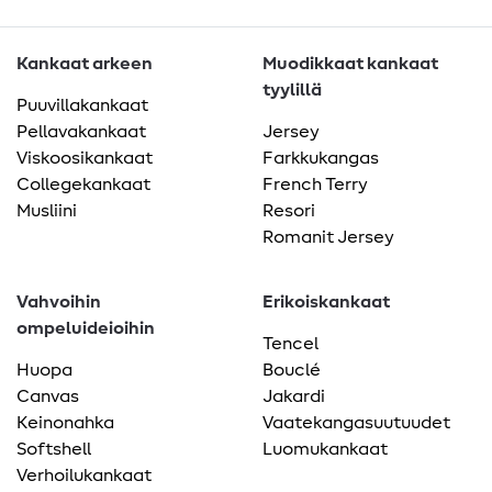
Kankaat arkeen
Muodikkaat kankaat
tyylillä
Puuvillakankaat
Pellavakankaat
Jersey
Viskoosikankaat
Farkkukangas
Collegekankaat
French Terry
Musliini
Resori
Romanit Jersey
Vahvoihin
Erikoiskankaat
ompeluideioihin
Tencel
Huopa
Bouclé
Canvas
Jakardi
Keinonahka
Vaatekangasuutuudet
Softshell
Luomukankaat
Verhoilukankaat