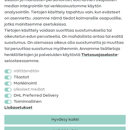
sisällön ja mainosten personointiin, kolmannen osapuolen
median integrointiin tai verkkosivustomme käytön
Apua ja yhteystiedot
analysointiin. Tietojen käsittely tapahtuu vain, kun evästeet
on asennettu. Jaamme nämä tiedot kolmansille osapuolille,
Yhteystiedot
jotka mainitsemme asetuksissa.
Tietoa omistajanvaihdoksesta
Tietojen käsittely voidaan suorittaa suostumuksella tai
oikeutetun edun perusteella. On mahdollista antaa tai evätä
FAQ
suostumus. On olemassa oikeus olla suostumatta ja muuttaa
tai peruuttaa suostumus myöhemmin. Annamme lisätietoja
Peruutusoikeus
henkilötietojen ja palveluiden käytöstä
Tietosuojaseloste
-
Suosittu
selosteessamme.
Välttämätön
Kankaat
Tilastot
Markkinointi
Ompelutarvikkeet
Ulkoiset mediat
Ale
DHL Preferred Delivery
Toiminnallinen
Lisäasetukset
Hyväksy kaikki