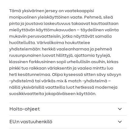
Tämä yksivärinen jersey on vaatekaappisi
monipuolinen yleiskäyttöinen vaate. Pehmeä, sileä
pinta ja joustava laskeutuvuus takaavat kauttaaltaan
miellyttävän käyttömukavuuden – täydellinen valinta
mukaviin perusvaatteisiin, jotka näyttävät samalla
huolitelluilta. Värivalikoima houkuttelee
yhdistelemään: herkkä vaaleanharmaa ja pehmeä
ruusunpunainen luovat hillittyjä, ajattomia tyylejä,
klassinen farkkusininen sopii urheilullisiin asuihin, kirkas
pinkki tuo raikkaan väriaksentin ja vaalea minttu luo
heti kesätunnelmaa. Olipa kyseessä sitten sävy sävyyn
-yhdistelmä tai värikäs mix & match -yhdistelmä –
näillä yksivärisillä vaatteilla luot hetkessä moderneja
suosikkivaatteita jokapäiväiseen käyttöön.
Hoito-ohjeet
EU:n vastuuhenkilö