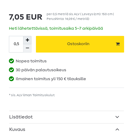
per
0,5
metriä
sis. ALV
( Leveys (cm): 150 cm |
7,05 EUR
Perushinta
14,09 € / metriä
)
Heti lähetettävissä, toimitusaika 5–7 arkipäivää
Ostoskoriin
Nopea toimitus
30 päivän palautusoikeus
Ilmainen toimitus yli 150 € tilauksille
* sis. ALV ilman
Toimituskulut
Lisätiedot
Kuvaus