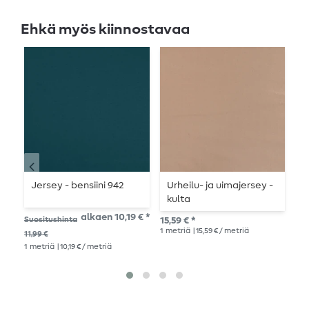
Ehkä myös kiinnostavaa
Jersey - bensiini 942
Urheilu- ja uimajersey -
S
kulta
alkaen 10,19 € *
12,
Suositushinta
15,59 € *
1
me
1
metriä
| 15,59 € / metriä
11,99 €
1
metriä
| 10,19 € / metriä