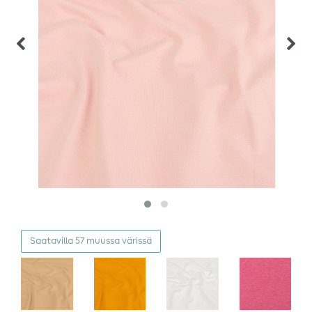
Saatavilla 57 muussa värissä