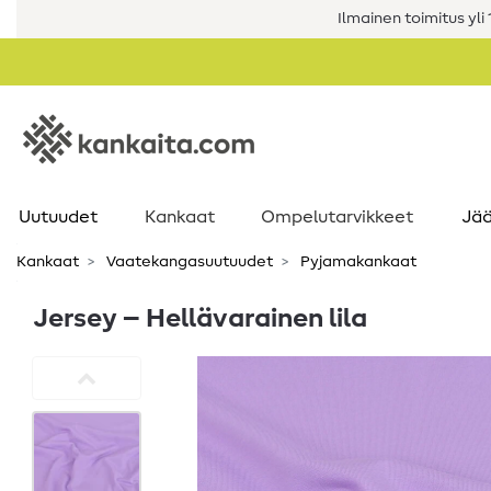
Ilmainen toimitus yli 1
Uutuudet
Kankaat
Ompelutarvikkeet
Jää
Kankaat
Vaatekangasuutuudet
Pyjamakankaat
Jersey – Hellävarainen lila