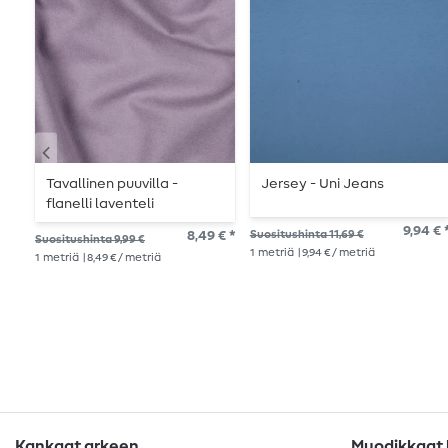
Tavallinen puuvilla -
Jersey - Uni Jeans
flanelli laventeli
9,94 € 
8,49 € *
Suositushinta 11,69 €
Suositushinta 9,99 €
1
metriä
| 9,94 € / metriä
1
metriä
| 8,49 € / metriä
Kankaat arkeen
Muodikkaat k