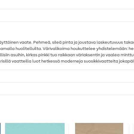
käyttöinen vaate. Pehmeä, sileä pinta ja joustava laskeutuvuus ta
ät samalla huolitelluilta. Värivalikoima houkuttelee yhdistelemään
ilullisiin asuihin, kirkas pinkki tuo raikkaan väriaksentin ja vaalea m
ärisillä vaatteilla luot hetkessä moderneja suosikkivaatteita jokapä