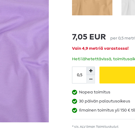
7,05 EUR
per
0,5
metr
Vain 4,9 metriä varastossa!
Heti lähetettävissä, toimitusai
Nopea toimitus
30 päivän palautusoikeus
Ilmainen toimitus yli 150 € ti
* sis. ALV ilman
Toimituskulut