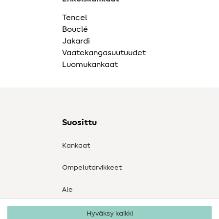
Tencel
Bouclé
Jakardi
Vaatekangasuutuudet
Luomukankaat
Suosittu
Kankaat
Ompelutarvikkeet
Ale
Hyväksy kaikki