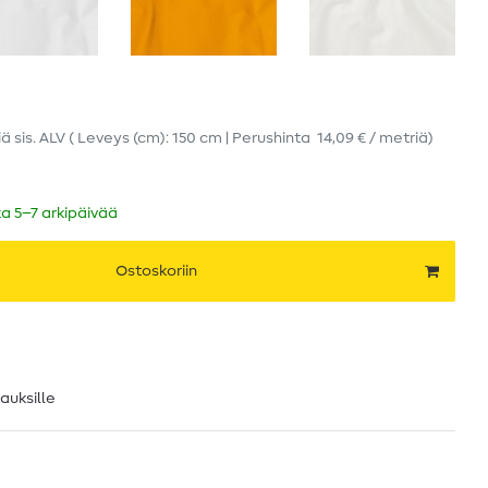
iä
sis. ALV
( Leveys (cm): 150 cm | Perushinta
14,09 € / metriä
)
ka 5–7 arkipäivää
Ostoskoriin
lauksille