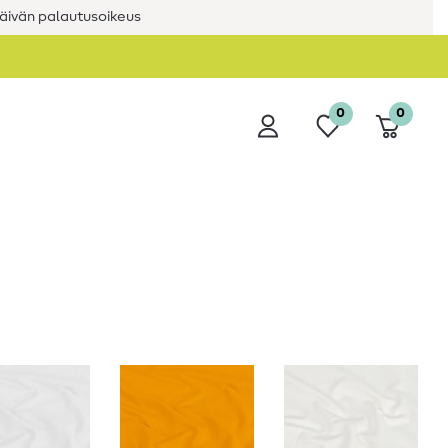
äivän palautusoikeus
0
0