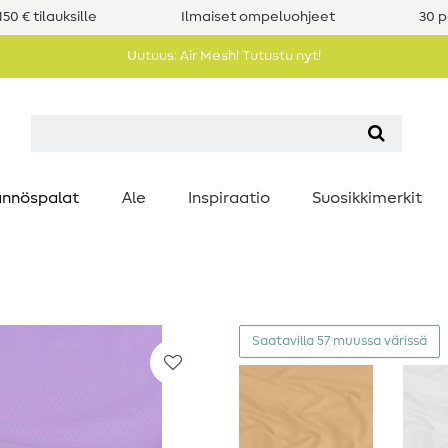
50 € tilauksille
Ilmaiset ompeluohjeet
30 p
Uutuus: Air Mesh! Tutustu nyt!
nnöspalat
Ale
Inspiraatio
Suosikkimerkit
Saatavilla 57 muussa värissä