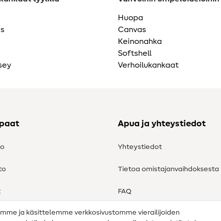
Huopa
as
Canvas
Keinonahka
Softshell
sey
Verhoilukankaat
ppaat
Apua ja yhteystiedot
to
Yhteystiedot
to
Tietoa omistajanvaihdoksesta
t
FAQ
amme ja käsittelemme verkkosivustomme vierailijoiden
Peruutusoikeus