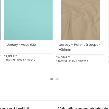
Jersey - Aqua 930
Jersey – Pehmeä taupe-
värinen
*
11,09 € *
14,09 € *
1
metriä
| 11,09 € / metriä
1
metriä
| 14,09 € / metriä
ankaat tyylillä
Vahvoihin ompeluideioihin