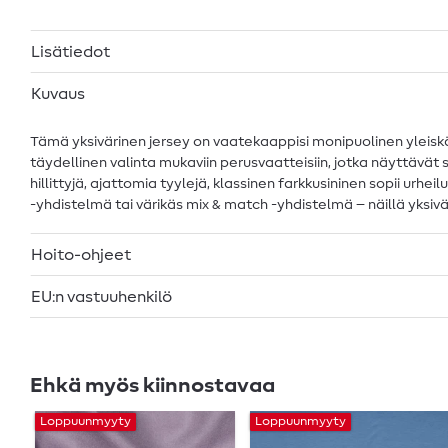
Lisätiedot
Kuvaus
Tämä yksivärinen jersey on vaatekaappisi monipuolinen yleis
täydellinen valinta mukaviin perusvaatteisiin, jotka näyttäv
hillittyjä, ajattomia tyylejä, klassinen farkkusininen sopii urhe
-yhdistelmä tai värikäs mix & match -yhdistelmä – näillä yksiv
Hoito-ohjeet
EU:n vastuuhenkilö
Ehkä myös kiinnostavaa
Loppuunmyyty
Loppuunmyyty