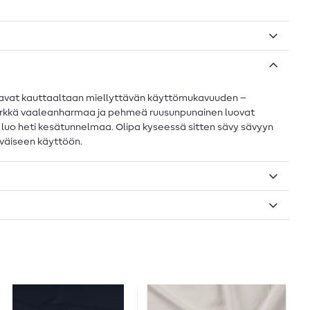
kaavat kauttaaltaan miellyttävän käyttömukavuuden –
: herkkä vaaleanharmaa ja pehmeä ruusunpunainen luovat
inttu luo heti kesätunnelmaa. Olipa kyseessä sitten sävy sävyyn
iväiseen käyttöön.