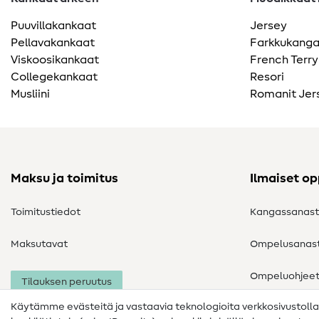
Puuvillakankaat
Jersey
Pellavakankaat
Farkkukang
Viskoosikankaat
French Terry
Collegekankaat
Resori
Musliini
Romanit Jer
Maksu ja toimitus
Ilmaiset o
Toimitustiedot
Kangassanas
Maksutavat
Ompelusanas
Ompeluohjee
Tilauksen peruutus
Käytämme evästeitä ja vastaavia teknologioita verkkosivustoll