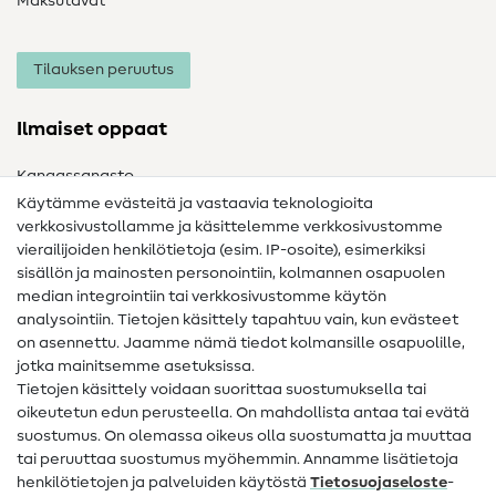
Maksutavat
Tilauksen peruutus
Ilmaiset oppaat
Kangassanasto
Käytämme evästeitä ja vastaavia teknologioita
Ompelusanasto
verkkosivustollamme ja käsittelemme verkkosivustomme
vierailijoiden henkilötietoja (esim. IP-osoite), esimerkiksi
Ompeluohjeet
sisällön ja mainosten personointiin, kolmannen osapuolen
Apua ja yhteystiedot
median integrointiin tai verkkosivustomme käytön
analysointiin. Tietojen käsittely tapahtuu vain, kun evästeet
on asennettu. Jaamme nämä tiedot kolmansille osapuolille,
Yhteystiedot
jotka mainitsemme asetuksissa.
Tietoa omistajanvaihdoksesta
Tietojen käsittely voidaan suorittaa suostumuksella tai
oikeutetun edun perusteella. On mahdollista antaa tai evätä
FAQ
suostumus. On olemassa oikeus olla suostumatta ja muuttaa
tai peruuttaa suostumus myöhemmin. Annamme lisätietoja
Peruutusoikeus
henkilötietojen ja palveluiden käytöstä
Tietosuojaseloste
-