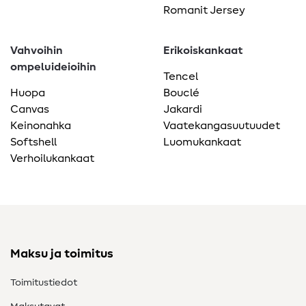
Romanit Jersey
Vahvoihin
Erikoiskankaat
ompeluideioihin
Tencel
Huopa
Bouclé
Canvas
Jakardi
Keinonahka
Vaatekangasuutuudet
Softshell
Luomukankaat
Verhoilukankaat
Maksu ja toimitus
Toimitustiedot