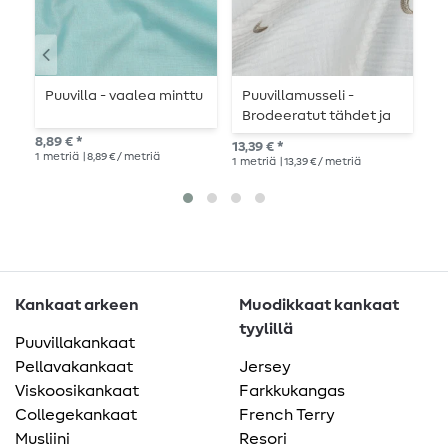
Puuvilla - vaalea minttu
Puuvillamusseli -
P
Brodeeratut tähdet ja
kuut offwhite-värissä
8,89 € *
8,8
13,39 € *
1
metriä
| 8,89 € / metriä
1
me
1
metriä
| 13,39 € / metriä
Kankaat arkeen
Muodikkaat kankaat
tyylillä
Puuvillakankaat
Pellavakankaat
Jersey
Viskoosikankaat
Farkkukangas
Collegekankaat
French Terry
Musliini
Resori