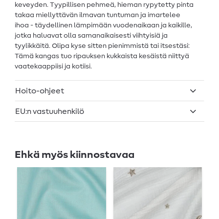
keveyden. Tyypillisen pehmeä, hieman rypytetty pinta
takaa miellyttävän ilmavan tuntuman ja imartelee
ihoa - täydellinen lämpimään vuodenaikaan ja kaikille,
jotka haluavat olla samanaikaisesti viihtyisiä ja
tyylikkäitä. Olipa kyse sitten pienimmistä tai itsestäsi:
Tämä kangas tuo ripauksen kukkaista kesäistä niittyä
vaatekaappiisi ja kotiisi.
Hoito-ohjeet
EU:n vastuuhenkilö
Ehkä myös kiinnostavaa