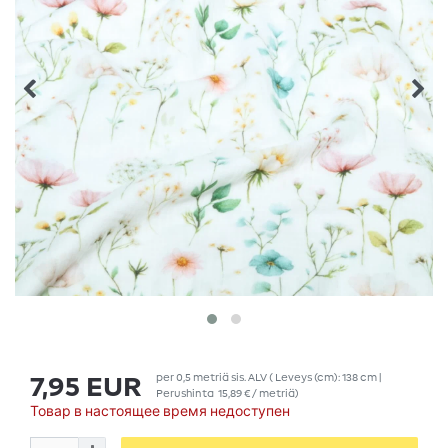
per
0,5
metriä
sis. ALV
( Leveys (cm): 138 cm |
7,95 EUR
Perushinta
15,89 € / metriä
)
Товар в настоящее время недоступен