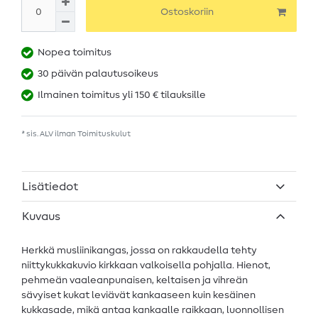
Ostoskoriin
Nopea toimitus
30 päivän palautusoikeus
Ilmainen toimitus yli 150 € tilauksille
* sis. ALV ilman
Toimituskulut
Lisätiedot
Kuvaus
Herkkä musliinikangas, jossa on rakkaudella tehty
niittykukkakuvio kirkkaan valkoisella pohjalla. Hienot,
pehmeän vaaleanpunaisen, keltaisen ja vihreän
sävyiset kukat leviävät kankaaseen kuin kesäinen
kukkasade, mikä antaa kankaalle raikkaan, luonnollisen