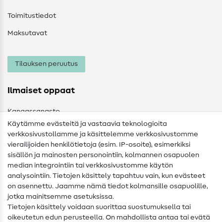
Toimitustiedot
Maksutavat
Tilauksen peruutus
Ilmaiset oppaat
Kangassanasto
Käytämme evästeitä ja vastaavia teknologioita
Ompelusanasto
verkkosivustollamme ja käsittelemme verkkosivustomme
vierailijoiden henkilötietoja (esim. IP-osoite), esimerkiksi
Ompeluohjeet
sisällön ja mainosten personointiin, kolmannen osapuolen
median integrointiin tai verkkosivustomme käytön
Apua ja yhteystiedot
analysointiin. Tietojen käsittely tapahtuu vain, kun evästeet
on asennettu. Jaamme nämä tiedot kolmansille osapuolille,
Yhteystiedot
jotka mainitsemme asetuksissa.
Tietoa omistajanvaihdoksesta
Tietojen käsittely voidaan suorittaa suostumuksella tai
oikeutetun edun perusteella. On mahdollista antaa tai evätä