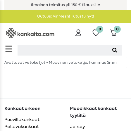
Ilmainen toimitus yli 150 € tilauksille
Uutuus: Air Mesh! Tutustu nyt!
0
0
☰
Avattavat vetoketjut - Muovinen vetoketju, hammas 5mm
Kankaat arkeen
Muodikkaat kankaat
tyylillä
Puuvillakankaat
Pellavakankaat
Jersey