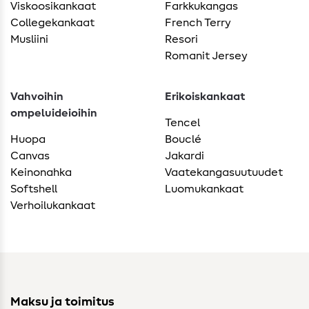
Viskoosikankaat
Farkkukangas
Collegekankaat
French Terry
Musliini
Resori
Romanit Jersey
Vahvoihin
Erikoiskankaat
ompeluideioihin
Tencel
Huopa
Bouclé
Canvas
Jakardi
Keinonahka
Vaatekangasuutuudet
Softshell
Luomukankaat
Verhoilukankaat
Maksu ja toimitus