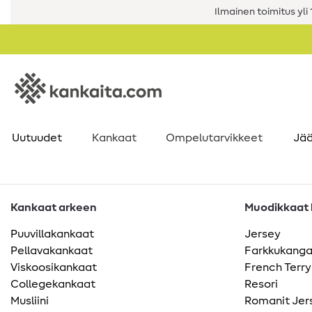
Ilmainen toimitus yli 1
Uutuudet
Kankaat
Ompelutarvikkeet
Jää
Kankaat arkeen
Muodikkaat k
Puuvillakankaat
Jersey
Pellavakankaat
Farkkukang
Viskoosikankaat
French Terry
Collegekankaat
Resori
Musliini
Romanit Jer