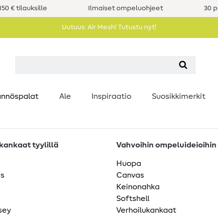
50 € tilauksille
Ilmaiset ompeluohjeet
30 p
Uutuus: Air Mesh! Tutustu nyt!
nnöspalat
Ale
Inspiraatio
Suosikkimerkit
ankaat tyylillä
Vahvoihin ompeluideioihin
Huopa
as
Canvas
Keinonahka
Softshell
sey
Verhoilukankaat