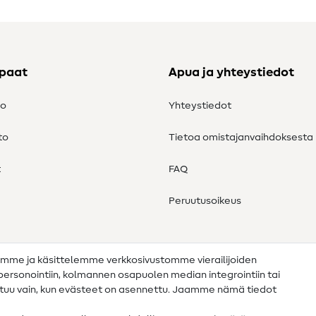
ppaat
Apua ja yhteystiedot
to
Yhteystiedot
to
Tietoa omistajanvaihdoksesta
t
FAQ
Peruutusoikeus
amme ja käsittelemme verkkosivustomme vierailijoiden
n personointiin, kolmannen osapuolen median integrointiin tai
ahtuu vain, kun evästeet on asennettu. Jaamme nämä tiedot