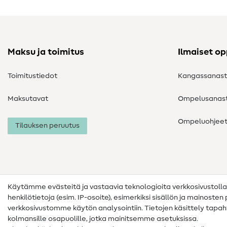
Maksu ja toimitus
Ilmaiset o
Toimitustiedot
Kangassanas
Maksutavat
Ompelusanas
Ompeluohjee
Tilauksen peruutus
Käytämme evästeitä ja vastaavia teknologioita verkkosivustoll
henkilötietoja (esim. IP-osoite), esimerkiksi sisällön ja mainoste
verkkosivustomme käytön analysointiin. Tietojen käsittely tap
kolmansille osapuolille, jotka mainitsemme asetuksissa.
Yhteystiedot
Tietosuoja
Käyttöehdot