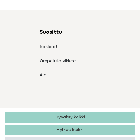
Suosittu
Kankaat
Ompelutarvikkeet
Ale
Hyväksy kaikki
Hylkää kaikki
Tekijänoikeus 2026 SewIY GmbH