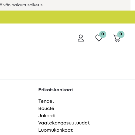
äivän palautusoikeus
0
0
Erikoiskankaat
Tencel
Bouclé
Jakardi
Vaatekangasuutuudet
Luomukankaat