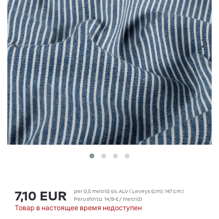
per
0,5
metriä
sis. ALV
( Leveys (cm): 147 cm |
7,10 EUR
Perushinta
14,19 € / metriä
)
Товар в настоящее время недоступен