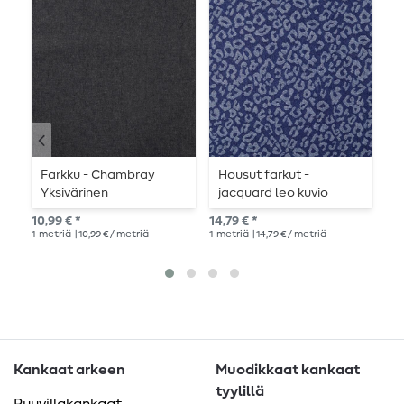
Farkku - Chambray
Housut farkut -
F
Yksivärinen
jacquard leo kuvio
y
Tummansininen
tummansininen extra
l
10,99 € *
14,79 € *
13,
leveä
1
metriä
| 10,99 € / metriä
1
metriä
| 14,79 € / metriä
1
me
Kankaat arkeen
Muodikkaat kankaat
tyylillä
Puuvillakankaat