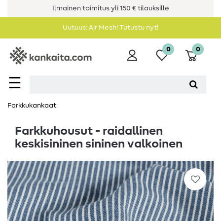
Ilmainen toimitus yli 150 € tilauksille
Uutuus: Air Mesh! Tutustu nyt!
0
0
☰
Farkkukankaat
Farkkuhousut - raidallinen
keskisininen sininen valkoinen