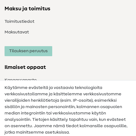
Maksu ja toimitus
Toimitustiedot
Maksutavat
Tilauksen peruutus
Ilmaiset oppaat
Kangassanasto
Käytämme evästeitä ja vastaavia teknologioita
Ompelusanasto
verkkosivustollamme ja käsittelemme verkkosivustomme
vierailijoiden henkilötietoja (esim. IP-osoite), esimerkiksi
Ompeluohjeet
sisällön ja mainosten personointiin, kolmannen osapuolen
Apua ja yhteystiedot
median integrointiin tai verkkosivustomme käytön
analysointiin. Tietojen käsittely tapahtuu vain, kun evästeet
on asennettu. Jaamme nämä tiedot kolmansille osapuolille,
Yhteystiedot
jotka mainitsemme asetuksissa.