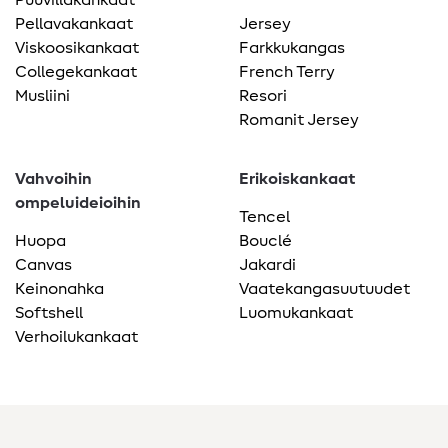
Pellavakankaat
Jersey
Viskoosikankaat
Farkkukangas
Collegekankaat
French Terry
Musliini
Resori
Romanit Jersey
Vahvoihin
Erikoiskankaat
ompeluideioihin
Tencel
Huopa
Bouclé
Canvas
Jakardi
Keinonahka
Vaatekangasuutuudet
Softshell
Luomukankaat
Verhoilukankaat