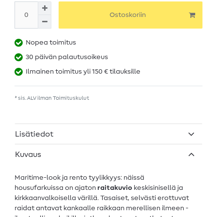
Ostoskoriin
Nopea toimitus
30 päivän palautusoikeus
Ilmainen toimitus yli 150 € tilauksille
* sis. ALV ilman
Toimituskulut
Lisätiedot
Kuvaus
Maritime-look ja rento tyylikkyys: näissä
housufarkuissa on ajaton
raitakuvio
keskisinisellä ja
kirkkaanvalkoisella värillä. Tasaiset, selvästi erottuvat
raidat antavat kankaalle raikkaan merellisen ilmeen -