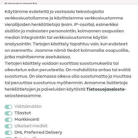
Kangassanasto
Käytämme evästeitä ja vastaavia teknologioita
Ompelusanasto
verkkosivustollamme ja käsittelemme verkkosivustomme
vierailijoiden henkilötietoja (esim. IP-osoite), esimerkiksi
Ompeluohjeet
sisällön ja mainosten personointiin, kolmannen osapuolen
Apua ja yhteystiedot
median integrointiin tai verkkosivustomme käytön
analysointiin. Tietojen käsittely tapahtuu vain, kun evästeet
on asennettu. Jaamme nämä tiedot kolmansille osapuolille,
Yhteystiedot
jotka mainitsemme asetuksissa.
Tietoa omistajanvaihdoksesta
Tietojen käsittely voidaan suorittaa suostumuksella tai
oikeutetun edun perusteella. On mahdollista antaa tai evätä
FAQ
suostumus. On olemassa oikeus olla suostumatta ja muuttaa
tai peruuttaa suostumus myöhemmin. Annamme lisätietoja
Peruutusoikeus
henkilötietojen ja palveluiden käytöstä
Tietosuojaseloste
-
Suosittu
selosteessamme.
Välttämätön
Kankaat
Tilastot
Markkinointi
Ompelutarvikkeet
Ulkoiset mediat
Ale
DHL Preferred Delivery