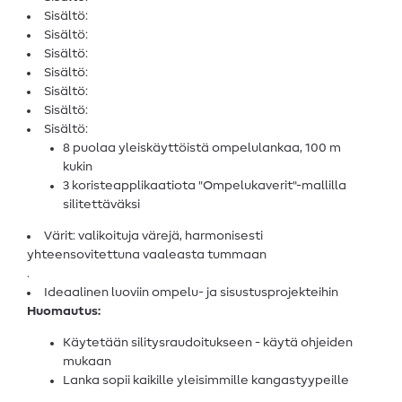
Sisältö:
Sisältö:
Sisältö:
Sisältö:
Sisältö:
Sisältö:
Sisältö:
8 puolaa yleiskäyttöistä ompelulankaa, 100 m
kukin
3 koristeapplikaatiota "Ompelukaverit"-mallilla
silitettäväksi
Värit: valikoituja värejä, harmonisesti
yhteensovitettuna vaaleasta tummaan
.
Ideaalinen luoviin ompelu- ja sisustusprojekteihin
Huomautus:
Käytetään silitysraudoitukseen - käytä ohjeiden
mukaan
Lanka sopii kaikille yleisimmille kangastyypeille