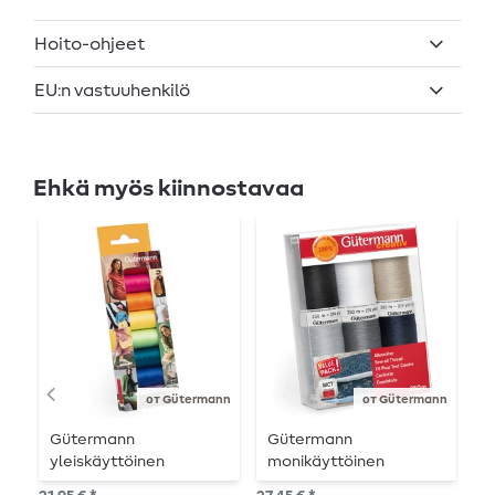
Hoito-ohjeet
EU:n vastuuhenkilö
Ehkä myös kiinnostavaa
от Gütermann
от Gütermann
Gütermann
Gütermann
G
yleiskäyttöinen
monikäyttöinen
o
ompelulankasetti
ompelusetti neutraali 6
y