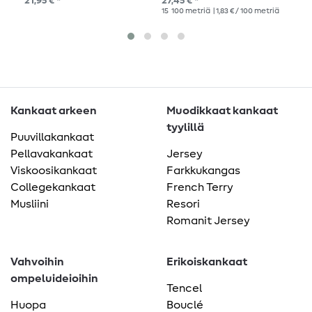
21,95 € *
27,45 € *
14,
Fashion - 8 x 100m
x 250m
N
15
100 metriä
| 1,83 € / 100 metriä
7
10
Kankaat arkeen
Muodikkaat kankaat
tyylillä
Puuvillakankaat
Pellavakankaat
Jersey
Viskoosikankaat
Farkkukangas
Collegekankaat
French Terry
Musliini
Resori
Romanit Jersey
Vahvoihin
Erikoiskankaat
ompeluideioihin
Tencel
Huopa
Bouclé