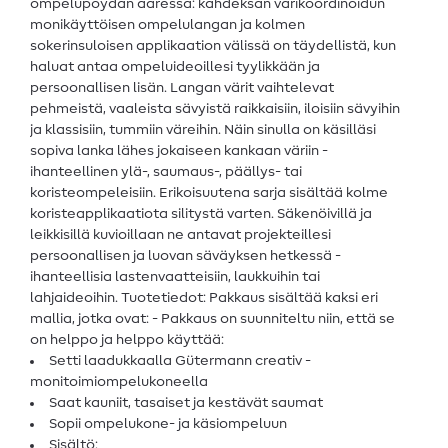
ompelupöydän ääressä: kahdeksan värikoordinoidun
monikäyttöisen ompelulangan ja kolmen
sokerinsuloisen applikaation välissä on täydellistä, kun
haluat antaa ompeluideoillesi tyylikkään ja
persoonallisen lisän. Langan värit vaihtelevat
pehmeistä, vaaleista sävyistä raikkaisiin, iloisiin sävyihin
ja klassisiin, tummiin väreihin. Näin sinulla on käsilläsi
sopiva lanka lähes jokaiseen kankaan väriin -
ihanteellinen ylä-, saumaus-, päällys- tai
koristeompeleisiin. Erikoisuutena sarja sisältää kolme
koristeapplikaatiota silitystä varten. Säkenöivillä ja
leikkisillä kuvioillaan ne antavat projekteillesi
persoonallisen ja luovan säväyksen hetkessä -
ihanteellisia lastenvaatteisiin, laukkuihin tai
lahjaideoihin. Tuotetiedot: Pakkaus sisältää kaksi eri
mallia, jotka ovat: - Pakkaus on suunniteltu niin, että se
on helppo ja helppo käyttää:
Setti laadukkaalla Gütermann creativ -
monitoimiompelukoneella
Saat kauniit, tasaiset ja kestävät saumat
Sopii ompelukone- ja käsiompeluun
Sisältö: