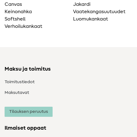
Canvas
Jakardi
Keinonahka
Vaatekangasuutuudet
Softshell
Luomukankaat
Verhoilukankaat
Maksu ja toimitus
Toimitustiedot
Maksutavat
Tilauksen peruutus
Ilmaiset oppaat