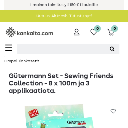
Ilmainen toimitus yli 150 € tilauksille
Uutuus: Air Mesh! Tutustu nyt!
0
0
☰
Ompelulankasetit
Gütermann Set - Sewing Friends
Collection - 8 x 100m ja 3
applikaatiota.