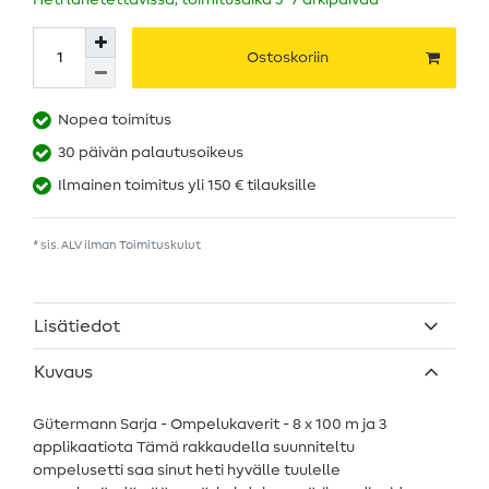
Heti lähetettävissä, toimitusaika 5–7 arkipäivää
Ostoskoriin
Nopea toimitus
30 päivän palautusoikeus
Ilmainen toimitus yli 150 € tilauksille
* sis. ALV ilman
Toimituskulut
Lisätiedot
Kuvaus
Gütermann Sarja - Ompelukaverit - 8 x 100 m ja 3
applikaatiota Tämä rakkaudella suunniteltu
ompelusetti saa sinut heti hyvälle tuulelle