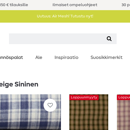
50 € tilauksille
Ilmaiset ompeluohjeet
30 p
Uutuus: Air Mesh! Tutustu nyt!
nnöspalat
Ale
Inspiraatio
Suosikkimerkit
eige Sininen
Loppuunmyyty
Loppu