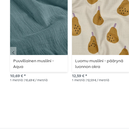
Puuvillainen musliini -
Luomu musliini - päärynä
Aqua
luonnon okra
10,69 € *
12,59 € *
1
metriä
| 10,69 € / metriä
1
metriä
| 12,59 € / metriä