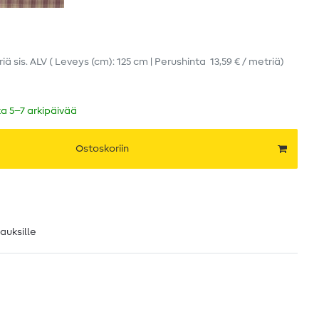
riä
sis. ALV
( Leveys (cm): 125 cm | Perushinta
13,59 € / metriä
)
ka 5–7 arkipäivää
Ostoskoriin
lauksille