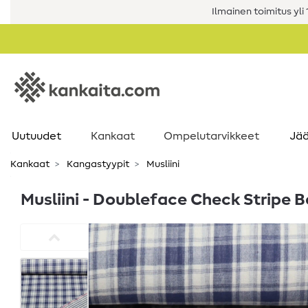
Ilmainen toimitus yli 1
Uutuudet
Kankaat
Ompelutarvikkeet
Jää
Kankaat
Kangastyypit
Musliini
Musliini - Doubleface Check Stripe B