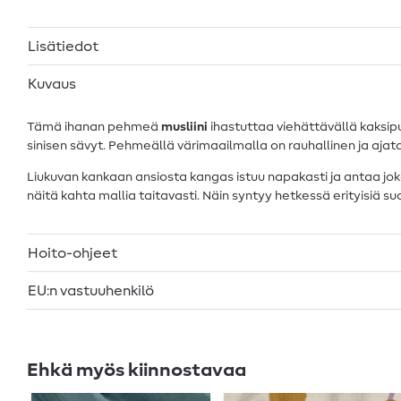
Lisätiedot
Kuvaus
Tämä ihanan pehmeä
musliini
ihastuttaa viehättävällä kaksipu
sinisen sävyt. Pehmeällä värimaailmalla on rauhallinen ja ajato
Liukuvan kankaan ansiosta kangas istuu napakasti ja antaa joka
näitä kahta mallia taitavasti. Näin syntyy hetkessä erityisiä suo
Hoito-ohjeet
EU:n vastuuhenkilö
Ehkä myös kiinnostavaa