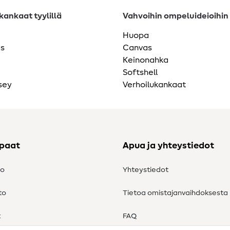
ankaat tyylillä
Vahvoihin ompeluideioihin
Huopa
as
Canvas
Keinonahka
Softshell
sey
Verhoilukankaat
ppaat
Apua ja yhteystiedot
to
Yhteystiedot
to
Tietoa omistajanvaihdoksesta
t
FAQ