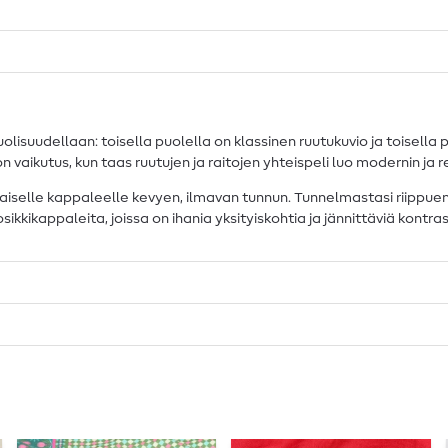
olisuudellaan: toisella puolella on klassinen ruutukuvio ja toisella
n vaikutus, kun taas ruutujen ja raitojen yhteispeli luo modernin ja 
iselle kappaleelle kevyen, ilmavan tunnun. Tunnelmastasi riippuen 
sikkikappaleita, joissa on ihania yksityiskohtia ja jännittäviä kontras