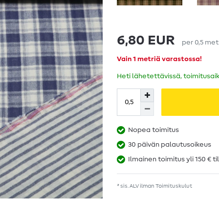
6,80 EUR
per
0,5
met
Vain 1 metriä varastossa!
Heti lähetettävissä, toimitusai
Nopea toimitus
30 päivän palautusoikeus
Ilmainen toimitus yli 150 € ti
* sis. ALV ilman
Toimituskulut