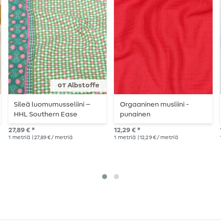
от Albstoffe
Sileä luomumusseliini –
Orgaaninen musliini -
HHL Southern Ease
punainen
Woven vaaleanvihreä
27,89 € *
12,29 € *
1
metriä
| 27,89 € / metriä
1
metriä
| 12,29 € / metriä