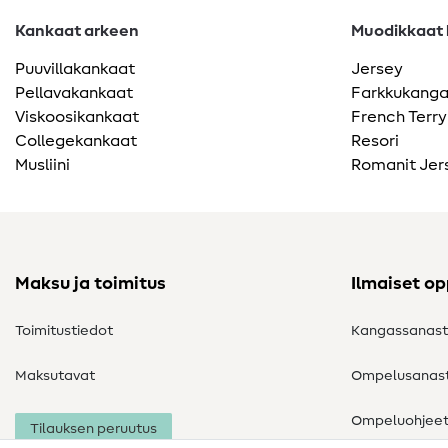
Kankaat arkeen
Muodikkaat k
Puuvillakankaat
Jersey
Pellavakankaat
Farkkukang
Viskoosikankaat
French Terry
Collegekankaat
Resori
Musliini
Romanit Jer
Maksu ja toimitus
Ilmaiset o
Toimitustiedot
Kangassanas
Maksutavat
Ompelusanas
Ompeluohjee
Tilauksen peruutus