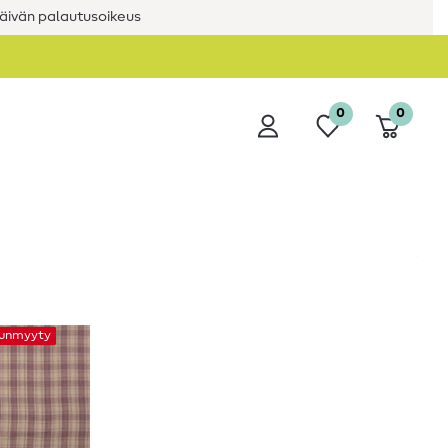
äivän palautusoikeus
0
0
unmyyty