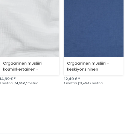
Orgaaninen musliini
Orgaaninen musliini -
O
kolminkertainen -
keskiyönsininen
M
valkoinen
14,99 € *
12,49 € *
Suo
1
metriä
| 14,99 € / metriä
1
metriä
| 12,49 € / metriä
12,2
1
me