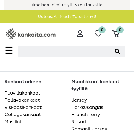
Ilmainen toimitus yli 150 € tilauksille
Uutuus: Air Mesh! Tutustu nyt!
0
0
☰
Kankaat arkeen
Muodikkaat kankaat
tyylillä
Puuvillakankaat
Pellavakankaat
Jersey
Viskoosikankaat
Farkkukangas
Collegekankaat
French Terry
Musliini
Resori
Romanit Jersey