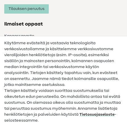
Tilauksen peruutus
Ilmaiset oppaat
Kangassanasto
Käytämme evästeitä ja vastaavia teknologioita
Ompelusanasto
verkkosivustollamme ja käsittelemme verkkosivustomme
vierailijoiden henkilötietoja (esim. IP-osoite), esimerkiksi
Ompeluohjeet
sisällön ja mainosten personointiin, kolmannen osapuolen
median integrointiin tai verkkosivustomme käytön
Apua ja yhteystiedot
analysointiin. Tietojen käsittely tapahtuu vain, kun evästeet
on asennettu. Jaamme nämä tiedot kolmansille osapuolille,
Yhteystiedot
jotka mainitsemme asetuksissa.
Tietoa omistajanvaihdoksesta
Tietojen käsittely voidaan suorittaa suostumuksella tai
oikeutetun edun perusteella. On mahdollista antaa tai evätä
FAQ
suostumus. On olemassa oikeus olla suostumatta ja muuttaa
tai peruuttaa suostumus myöhemmin. Annamme lisätietoja
Peruutusoikeus
henkilötietojen ja palveluiden käytöstä
Tietosuojaseloste
-
Suosittu
selosteessamme.