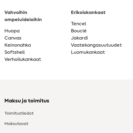
Vahvoihin
Erikoiskankaat
ompeluideioihin
Tencel
Huopa
Bouclé
Canvas
Jakardi
Keinonahka
Vaatekangasuutuudet
Softshell
Luomukankaat
Verhoilukankaat
Maksu ja toimitus
Toimitustiedot
Maksutavat