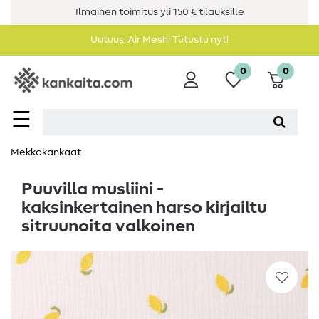
Ilmainen toimitus yli 150 € tilauksille
Uutuus: Air Mesh! Tutustu nyt!
0
0
☰
Mekkokankaat
Puuvilla musliini -
kaksinkertainen harso kirjailtu
sitruunoita valkoinen