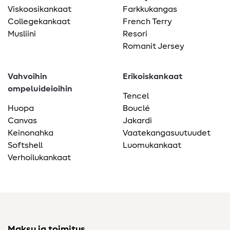
Viskoosikankaat
Farkkukangas
Collegekankaat
French Terry
Musliini
Resori
Romanit Jersey
Vahvoihin
Erikoiskankaat
ompeluideioihin
Tencel
Huopa
Bouclé
Canvas
Jakardi
Keinonahka
Vaatekangasuutuudet
Softshell
Luomukankaat
Verhoilukankaat
Maksu ja toimitus