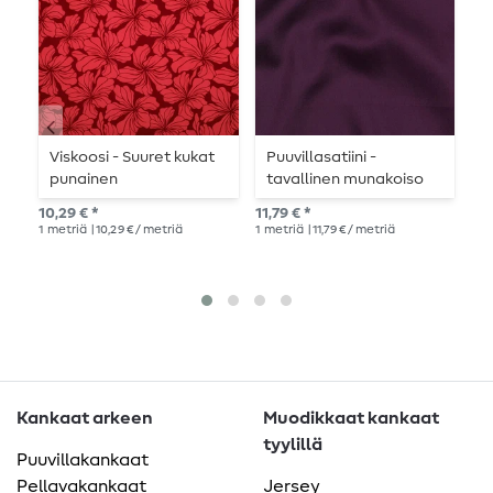
Viskoosi - Suuret kukat
Puuvillasatiini -
P
punainen
tavallinen munakoiso
-
k
10,29 € *
11,79 € *
11,
1
metriä
| 10,29 € / metriä
1
metriä
| 11,79 € / metriä
1
me
Kankaat arkeen
Muodikkaat kankaat
tyylillä
Puuvillakankaat
Pellavakankaat
Jersey