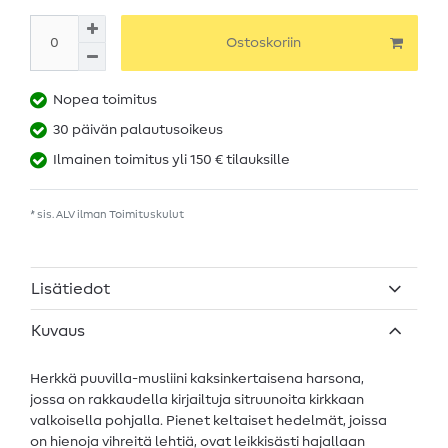
Ostoskoriin
Nopea toimitus
30 päivän palautusoikeus
Ilmainen toimitus yli 150 € tilauksille
* sis. ALV ilman
Toimituskulut
Lisätiedot
Kuvaus
Herkkä puuvilla-musliini kaksinkertaisena harsona,
jossa on rakkaudella kirjailtuja sitruunoita kirkkaan
valkoisella pohjalla. Pienet keltaiset hedelmät, joissa
on hienoja vihreitä lehtiä, ovat leikkisästi hajallaan