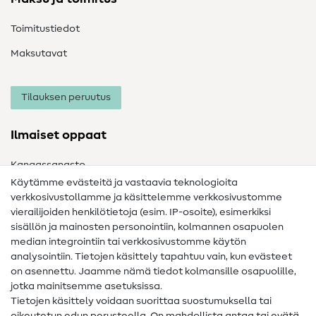
Toimitustiedot
Maksutavat
Tilauksen peruutus
Ilmaiset oppaat
Kangassanasto
Käytämme evästeitä ja vastaavia teknologioita
Ompelusanasto
verkkosivustollamme ja käsittelemme verkkosivustomme
vierailijoiden henkilötietoja (esim. IP-osoite), esimerkiksi
Ompeluohjeet
sisällön ja mainosten personointiin, kolmannen osapuolen
Apua ja yhteystiedot
median integrointiin tai verkkosivustomme käytön
analysointiin. Tietojen käsittely tapahtuu vain, kun evästeet
on asennettu. Jaamme nämä tiedot kolmansille osapuolille,
Yhteystiedot
jotka mainitsemme asetuksissa.
Tietoa omistajanvaihdoksesta
Tietojen käsittely voidaan suorittaa suostumuksella tai