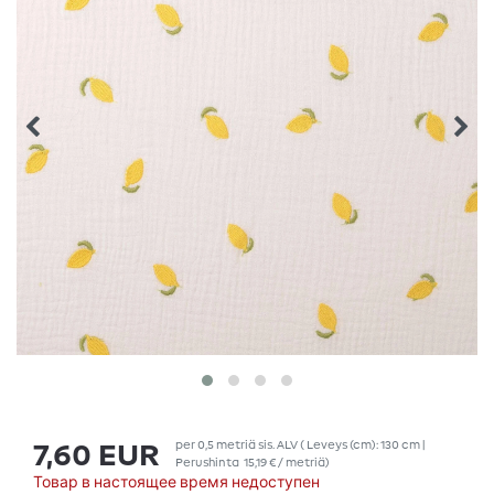
per
0,5
metriä
sis. ALV
( Leveys (cm): 130 cm |
7,60 EUR
Perushinta
15,19 € / metriä
)
Товар в настоящее время недоступен