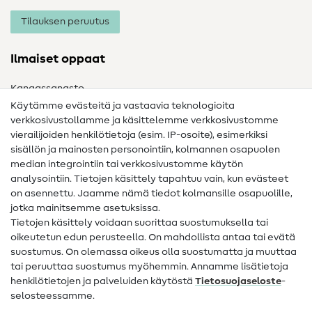
Tilauksen peruutus
Ilmaiset oppaat
Kangassanasto
Käytämme evästeitä ja vastaavia teknologioita
Ompelusanasto
verkkosivustollamme ja käsittelemme verkkosivustomme
vierailijoiden henkilötietoja (esim. IP-osoite), esimerkiksi
Ompeluohjeet
sisällön ja mainosten personointiin, kolmannen osapuolen
median integrointiin tai verkkosivustomme käytön
Apua ja yhteystiedot
analysointiin. Tietojen käsittely tapahtuu vain, kun evästeet
on asennettu. Jaamme nämä tiedot kolmansille osapuolille,
Yhteystiedot
jotka mainitsemme asetuksissa.
Tietoa omistajanvaihdoksesta
Tietojen käsittely voidaan suorittaa suostumuksella tai
oikeutetun edun perusteella. On mahdollista antaa tai evätä
FAQ
suostumus. On olemassa oikeus olla suostumatta ja muuttaa
tai peruuttaa suostumus myöhemmin. Annamme lisätietoja
Peruutusoikeus
henkilötietojen ja palveluiden käytöstä
Tietosuojaseloste
-
Suosittu
selosteessamme.