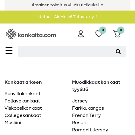
Ilmainen toimitus yli 150 € tilauksille
Uutuus: Air Mesh! Tutustu nyt!
0
0
☰
Kankaat arkeen
Muodikkaat kankaat
tyylillä
Puuvillakankaat
Pellavakankaat
Jersey
Viskoosikankaat
Farkkukangas
Collegekankaat
French Terry
Musliini
Resori
Romanit Jersey