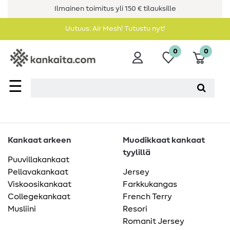
Ilmainen toimitus yli 150 € tilauksille
Uutuus: Air Mesh! Tutustu nyt!
0
0
☰
Kankaat arkeen
Muodikkaat kankaat
tyylillä
Puuvillakankaat
Pellavakankaat
Jersey
Viskoosikankaat
Farkkukangas
Collegekankaat
French Terry
Musliini
Resori
Romanit Jersey