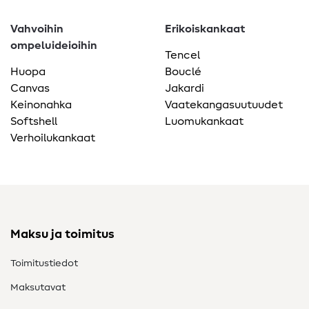
Vahvoihin
Erikoiskankaat
ompeluideioihin
Tencel
Huopa
Bouclé
Canvas
Jakardi
Keinonahka
Vaatekangasuutuudet
Softshell
Luomukankaat
Verhoilukankaat
Maksu ja toimitus
Toimitustiedot
Maksutavat