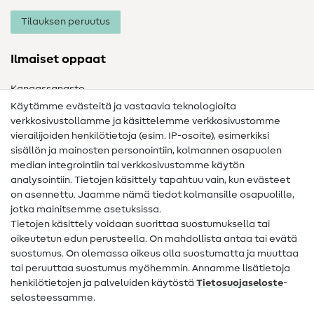
Tilauksen peruutus
Ilmaiset oppaat
Kangassanasto
Käytämme evästeitä ja vastaavia teknologioita
Ompelusanasto
verkkosivustollamme ja käsittelemme verkkosivustomme
vierailijoiden henkilötietoja (esim. IP-osoite), esimerkiksi
Ompeluohjeet
sisällön ja mainosten personointiin, kolmannen osapuolen
median integrointiin tai verkkosivustomme käytön
Apua ja yhteystiedot
analysointiin. Tietojen käsittely tapahtuu vain, kun evästeet
on asennettu. Jaamme nämä tiedot kolmansille osapuolille,
Yhteystiedot
jotka mainitsemme asetuksissa.
Tietoa omistajanvaihdoksesta
Tietojen käsittely voidaan suorittaa suostumuksella tai
oikeutetun edun perusteella. On mahdollista antaa tai evätä
FAQ
suostumus. On olemassa oikeus olla suostumatta ja muuttaa
tai peruuttaa suostumus myöhemmin. Annamme lisätietoja
Peruutusoikeus
henkilötietojen ja palveluiden käytöstä
Tietosuojaseloste
-
Suosittu
selosteessamme.