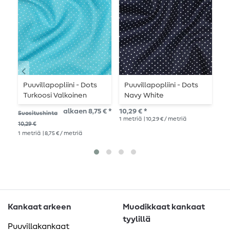
Puuvillapopliini - Dots
Puuvillapopliini - Dots
P
Turkoosi Valkoinen
Navy White
T
alkaen 8,75 € *
10,29 € *
10,
Suositushinta
1
metriä
| 10,29 € / metriä
1
me
10,29 €
1
metriä
| 8,75 € / metriä
Kankaat arkeen
Muodikkaat kankaat
tyylillä
Puuvillakankaat