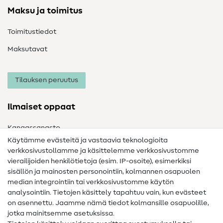
Maksu ja toimitus
Toimitustiedot
Maksutavat
Tilauksen peruutus
Ilmaiset oppaat
Kangassanasto
Käytämme evästeitä ja vastaavia teknologioita
Ompelusanasto
verkkosivustollamme ja käsittelemme verkkosivustomme
vierailijoiden henkilötietoja (esim. IP-osoite), esimerkiksi
Ompeluohjeet
sisällön ja mainosten personointiin, kolmannen osapuolen
Apua ja yhteystiedot
median integrointiin tai verkkosivustomme käytön
analysointiin. Tietojen käsittely tapahtuu vain, kun evästeet
on asennettu. Jaamme nämä tiedot kolmansille osapuolille,
Yhteystiedot
jotka mainitsemme asetuksissa.
Tietoa omistajanvaihdoksesta