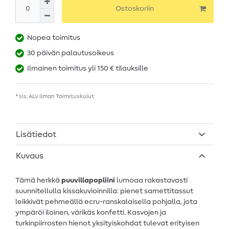
Ostoskoriin
Nopea toimitus
30 päivän palautusoikeus
Ilmainen toimitus yli 150 € tilauksille
* sis. ALV ilman
Toimituskulut
Lisätiedot
Kuvaus
Tämä herkkä
puuvillapopliini
lumoaa rakastavasti
suunnitellulla kissakuvioinnilla: pienet samettitassut
leikkivät pehmeällä ecru-ranskalaisella pohjalla, jota
ympäröi iloinen, värikäs konfetti. Kasvojen ja
turkinpiirrosten hienot yksityiskohdat tulevat erityisen