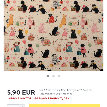
per
0,5
metriä
sis. ALV
( Leveys (cm): 141 cm |
5,90 EUR
Perushinta
11,79 € / metriä
)
Товар в настоящее время недоступен