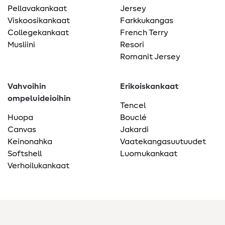
Pellavakankaat
Jersey
Viskoosikankaat
Farkkukangas
Collegekankaat
French Terry
Musliini
Resori
Romanit Jersey
Vahvoihin
Erikoiskankaat
ompeluideioihin
Tencel
Huopa
Bouclé
Canvas
Jakardi
Keinonahka
Vaatekangasuutuudet
Softshell
Luomukankaat
Verhoilukankaat