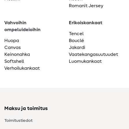
Romanit Jersey
Vahvoihin
Erikoiskankaat
ompeluideioihin
Tencel
Huopa
Bouclé
Canvas
Jakardi
Keinonahka
Vaatekangasuutuudet
Softshell
Luomukankaat
Verhoilukankaat
Maksu ja toimitus
Toimitustiedot