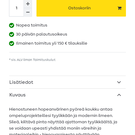
Ostoskoriin
Nopea toimitus
30 päivän palautusoikeus
Ilmainen toimitus yli 150 € tilauksille
* sis. ALV ilman
Toimituskulut
Lisätiedot
Kuvaus
Hienostuneen hopeanvärinen pyöreä koukku antaa
ompeluprojekteillesi tyylikkään ja modernin ilmeen.
Sileä, kiiltävä pinta näyttää ajattoman tyylikkäältä, ja
se voidaan upeasti yhdistää moniin väreihin ja
materiaaleihin - hienovaraisesta näyttävään.