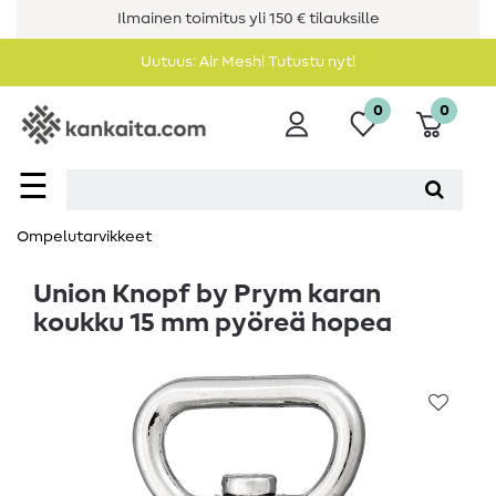
Ilmainen toimitus yli 150 € tilauksille
Uutuus: Air Mesh! Tutustu nyt!
0
0
☰
Ompelutarvikkeet
Union Knopf by Prym karan
koukku 15 mm pyöreä hopea