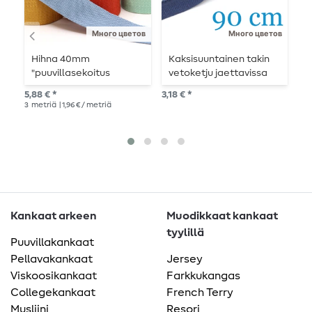
Много цветов
Много цветов
Hihna 40mm
Kaksisuuntainen takin
T
"puuvillasekoitus
vetoketju jaettavissa
j
pehmeä" - 3m pitkä.
90 cm
5,88 € *
3,18 € *
2,5
3
metriä
| 1,96 € / metriä
Kankaat arkeen
Muodikkaat kankaat
tyylillä
Puuvillakankaat
Pellavakankaat
Jersey
Viskoosikankaat
Farkkukangas
Collegekankaat
French Terry
Musliini
Resori