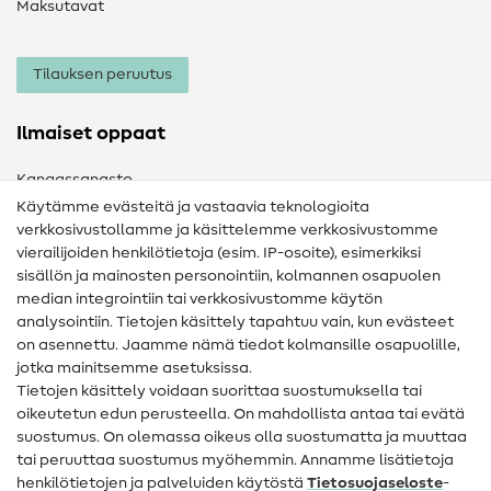
Maksutavat
Tilauksen peruutus
Ilmaiset oppaat
Kangassanasto
Käytämme evästeitä ja vastaavia teknologioita
Ompelusanasto
verkkosivustollamme ja käsittelemme verkkosivustomme
vierailijoiden henkilötietoja (esim. IP-osoite), esimerkiksi
Ompeluohjeet
sisällön ja mainosten personointiin, kolmannen osapuolen
Apua ja yhteystiedot
median integrointiin tai verkkosivustomme käytön
analysointiin. Tietojen käsittely tapahtuu vain, kun evästeet
on asennettu. Jaamme nämä tiedot kolmansille osapuolille,
Yhteystiedot
jotka mainitsemme asetuksissa.
Tietoa omistajanvaihdoksesta
Tietojen käsittely voidaan suorittaa suostumuksella tai
oikeutetun edun perusteella. On mahdollista antaa tai evätä
FAQ
suostumus. On olemassa oikeus olla suostumatta ja muuttaa
tai peruuttaa suostumus myöhemmin. Annamme lisätietoja
Peruutusoikeus
henkilötietojen ja palveluiden käytöstä
Tietosuojaseloste
-