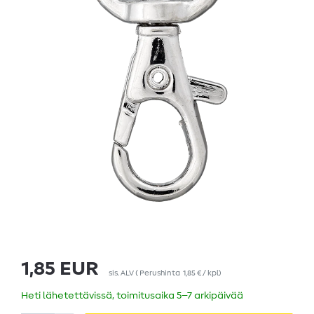
1,85 EUR
sis. ALV
(
Perushinta
1,85 € / kpl
)
Heti lähetettävissä, toimitusaika 5–7 arkipäivää