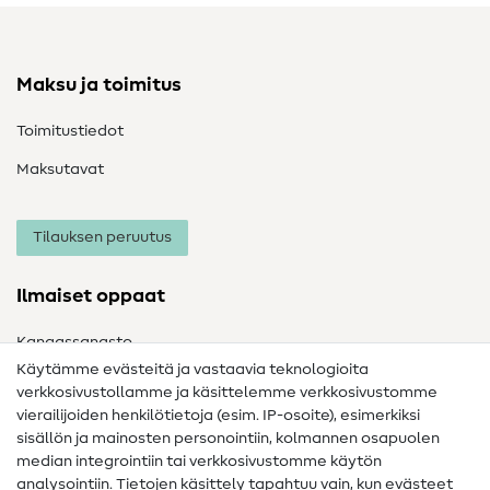
Maksu ja toimitus
Toimitustiedot
Maksutavat
Tilauksen peruutus
Ilmaiset oppaat
Kangassanasto
Käytämme evästeitä ja vastaavia teknologioita
Ompelusanasto
verkkosivustollamme ja käsittelemme verkkosivustomme
vierailijoiden henkilötietoja (esim. IP-osoite), esimerkiksi
Ompeluohjeet
sisällön ja mainosten personointiin, kolmannen osapuolen
Apua ja yhteystiedot
median integrointiin tai verkkosivustomme käytön
analysointiin. Tietojen käsittely tapahtuu vain, kun evästeet