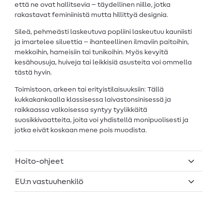
että ne ovat hallitsevia – täydellinen niille, jotka
rakastavat feminiinistä mutta hillittyä designia.
Sileä, pehmeästi laskeutuva popliini laskeutuu kauniisti
ja imartelee siluettia – ihanteellinen ilmaviin paitoihin,
mekkoihin, hameisiin tai tunikoihin. Myös kevyitä
kesähousuja, huiveja tai leikkisiä asusteita voi ommella
tästä hyvin.
Toimistoon, arkeen tai erityistilaisuuksiin: Tällä
kukkakankaalla klassisessa laivastonsinisessä ja
raikkaassa valkoisessa syntyy tyylikkäitä
suosikkivaatteita, joita voi yhdistellä monipuolisesti ja
jotka eivät koskaan mene pois muodista.
Hoito-ohjeet
EU:n vastuuhenkilö