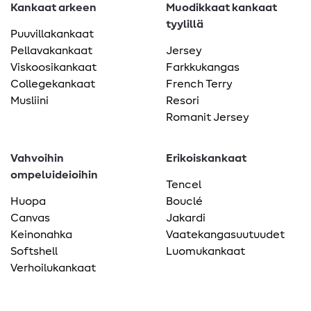
Kankaat arkeen
Muodikkaat kankaat
tyylillä
Puuvillakankaat
Pellavakankaat
Jersey
Viskoosikankaat
Farkkukangas
Collegekankaat
French Terry
Musliini
Resori
Romanit Jersey
Vahvoihin
Erikoiskankaat
ompeluideioihin
Tencel
Huopa
Bouclé
Canvas
Jakardi
Keinonahka
Vaatekangasuutuudet
Softshell
Luomukankaat
Verhoilukankaat