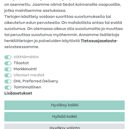
on asennettu. Jaamme nämä tiedot kolmansille osapuolille,
Yhteystiedot
jotka mainitsemme asetuksissa.
Tietoa omistajanvaihdoksesta
Tietojen käsittely voidaan suorittaa suostumuksella tai
oikeutetun edun perusteella. On mahdollista antaa tai evätä
FAQ
suostumus. On olemassa oikeus olla suostumatta ja muuttaa
tai peruuttaa suostumus myöhemmin. Annamme lisätietoja
Peruutusoikeus
henkilötietojen ja palveluiden käytöstä
Tietosuojaseloste
-
Suosittu
selosteessamme.
Välttämätön
Kankaat
Tilastot
Markkinointi
Ompelutarvikkeet
Ulkoiset mediat
Ale
DHL Preferred Delivery
Toiminnallinen
Lisäasetukset
Hyväksy kaikki
Hylkää kaikki
Yhteystiedot
Tietosuoja
Käyttöehdot
Peruutusoikeus
Hyväksy valinta