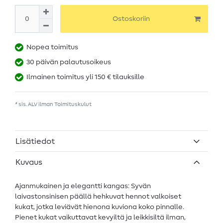
Ostoskoriin
Nopea toimitus
30 päivän palautusoikeus
Ilmainen toimitus yli 150 € tilauksille
* sis. ALV ilman
Toimituskulut
Lisätiedot
Kuvaus
Ajanmukainen ja elegantti kangas: Syvän
laivastonsinisen päällä hehkuvat hennot valkoiset
kukat, jotka leviävät hienona kuviona koko pinnalle.
Pienet kukat vaikuttavat kevyiltä ja leikkisiltä ilman,