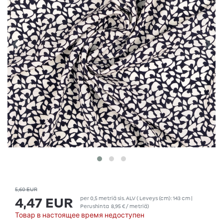
5,60 EUR
per
0,5
metriä
sis. ALV
( Leveys (cm): 143 cm |
4,47 EUR
Perushinta
8,95 € / metriä
)
Товар в настоящее время недоступен