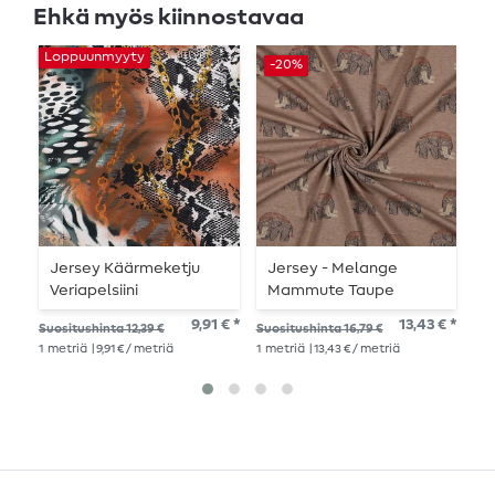
Ehkä myös kiinnostavaa
Loppuunmyyty
-20%
-
Jersey Käärmeketju
Jersey - Melange
H
Veriapelsiini
Mammute Taupe
Y
9,91 € *
13,43 € *
Suositushinta 12,39 €
Suositushinta 16,79 €
Suo
1
metriä
| 9,91 € / metriä
1
metriä
| 13,43 € / metriä
1
me