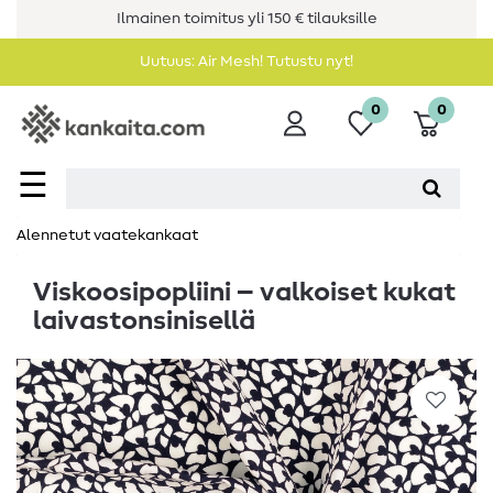
Ilmainen toimitus yli 150 € tilauksille
Uutuus: Air Mesh! Tutustu nyt!
0
0
☰
Alennetut vaatekankaat
Viskoosipopliini – valkoiset kukat
laivastonsinisellä