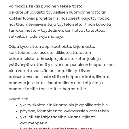
Voimakas, kirkas punainen tekee tästä
askarteluhuovasta täydellisen huomionherättäjän
kaikkiin luoviin projekteihisi. Tasaisesti värjätty huopa
näyttää intensiiviseltä ja täyteläiseltä, ilman kuvioita
tai rakennetta – täydellinen, kun haluat toteuttaa
selkeitä, moderneja malleja.
Olipa kyse sitten applikaatioista, kirjonnasta,
koristeideoista, asuista, tilkkutöistä, lasten
askarteluista tai kausiprojekteista kuten joulu ja
ystävänpäivä: tämä yksivärinen punainen huopa tekee
aina vaikuttavan värilauseen. Miellyttävän
paksuutensa ansiosta sitä on helppo leikata, liimata,
ommella ja kirjota – ihanteellinen aloittelijoille ja
ammattilaisille tee-se-itse-harrastajille.
Käytä sitä:
yksityiskohtaisiin kirjontoihin ja applikaatioihin
pöydän, ikkunoiden tai ovikranssien koristeisiin
yksilöllisiin lahjatageihin, kirjansuojiin tai
avaimenperiin