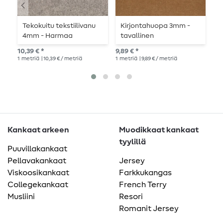
Tekokuitu tekstiilivanu
Kirjontahuopa 3mm -
A
4mm - Harmaa
tavallinen
K
meleerattu
kamelinvärinen
y
10,39 € *
9,89 € *
7,8
1
metriä
| 10,39 € / metriä
1
metriä
| 9,89 € / metriä
1
me
Kankaat arkeen
Muodikkaat kankaat
tyylillä
Puuvillakankaat
Pellavakankaat
Jersey
Viskoosikankaat
Farkkukangas
Collegekankaat
French Terry
Musliini
Resori
Romanit Jersey