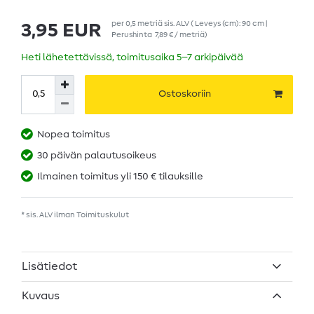
per
0,5
metriä
sis. ALV
( Leveys (cm): 90 cm |
3,95 EUR
Perushinta
7,89 € / metriä
)
Heti lähetettävissä, toimitusaika 5–7 arkipäivää
Ostoskoriin
Nopea toimitus
30 päivän palautusoikeus
Ilmainen toimitus yli 150 € tilauksille
* sis. ALV ilman
Toimituskulut
Lisätiedot
Kuvaus