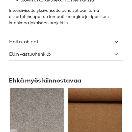
luoviin askarteluhetkiin lasten kanssa
Intensiivisellä yksivärisellä punaisellaan tämä
askarteluhuopa tuo lämpöä, energiaa ja ripauksen
intohimoa jokaiseen projektiin.
Hoito-ohjeet
EU:n vastuuhenkilö
Ehkä myös kiinnostavaa