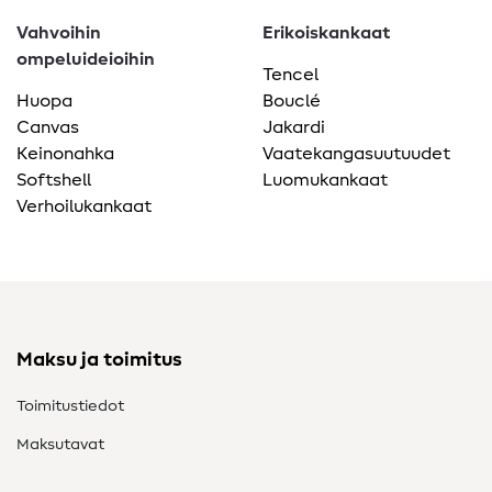
Vahvoihin
Erikoiskankaat
ompeluideioihin
Tencel
Huopa
Bouclé
Canvas
Jakardi
Keinonahka
Vaatekangasuutuudet
Softshell
Luomukankaat
Verhoilukankaat
Maksu ja toimitus
Toimitustiedot
Maksutavat