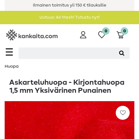
Ilmainen toimitus yli 150 € tilauksille
Uutuus: Air Mesh! Tutustu nyt!
0
0
☰
Huopa
Askarteluhuopa - Kirjontahuopa
1,5 mm Yksivärinen Punainen