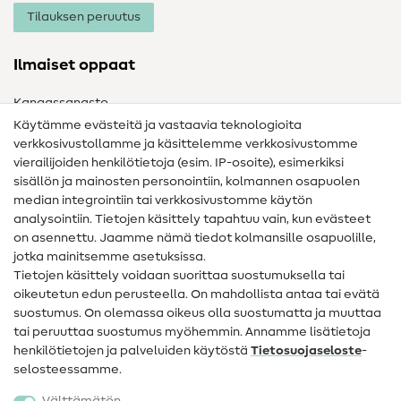
Tilauksen peruutus
Ilmaiset oppaat
Kangassanasto
Käytämme evästeitä ja vastaavia teknologioita
Ompelusanasto
verkkosivustollamme ja käsittelemme verkkosivustomme
vierailijoiden henkilötietoja (esim. IP-osoite), esimerkiksi
Ompeluohjeet
sisällön ja mainosten personointiin, kolmannen osapuolen
median integrointiin tai verkkosivustomme käytön
Apua ja yhteystiedot
analysointiin. Tietojen käsittely tapahtuu vain, kun evästeet
on asennettu. Jaamme nämä tiedot kolmansille osapuolille,
Yhteystiedot
jotka mainitsemme asetuksissa.
Tietoa omistajanvaihdoksesta
Tietojen käsittely voidaan suorittaa suostumuksella tai
oikeutetun edun perusteella. On mahdollista antaa tai evätä
FAQ
suostumus. On olemassa oikeus olla suostumatta ja muuttaa
tai peruuttaa suostumus myöhemmin. Annamme lisätietoja
Peruutusoikeus
henkilötietojen ja palveluiden käytöstä
Tietosuojaseloste
-
Suosittu
selosteessamme.