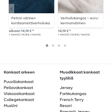
Petrol-värinen
Verhoilukangas – ecru-
-
kordisamettiverhoiluka
kermanvärinen
ngas
vakosametti
16,
alkaen 14,19 € *
14,19 € *
1
me
1
metriä
| 14,19 € / metriä
1
metriä
| 14,19 € / metriä
Kankaat arkeen
Muodikkaat kankaat
tyylillä
Puuvillakankaat
Pellavakankaat
Jersey
Viskoosikankaat
Farkkukangas
Collegekankaat
French Terry
Musliini
Resori
Romanit Jersey