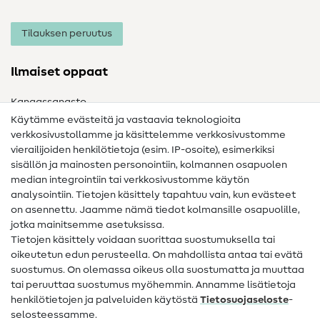
Tilauksen peruutus
Ilmaiset oppaat
Kangassanasto
Käytämme evästeitä ja vastaavia teknologioita
Ompelusanasto
verkkosivustollamme ja käsittelemme verkkosivustomme
vierailijoiden henkilötietoja (esim. IP-osoite), esimerkiksi
Ompeluohjeet
sisällön ja mainosten personointiin, kolmannen osapuolen
median integrointiin tai verkkosivustomme käytön
Apua ja yhteystiedot
analysointiin. Tietojen käsittely tapahtuu vain, kun evästeet
on asennettu. Jaamme nämä tiedot kolmansille osapuolille,
Yhteystiedot
jotka mainitsemme asetuksissa.
Tietoa omistajanvaihdoksesta
Tietojen käsittely voidaan suorittaa suostumuksella tai
oikeutetun edun perusteella. On mahdollista antaa tai evätä
FAQ
suostumus. On olemassa oikeus olla suostumatta ja muuttaa
tai peruuttaa suostumus myöhemmin. Annamme lisätietoja
Peruutusoikeus
henkilötietojen ja palveluiden käytöstä
Tietosuojaseloste
-
Suosittu
selosteessamme.