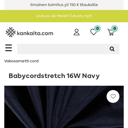
Ilmainen toimitus yli 150 € tilauksille
Uutuus: Air Mesh! Tutustu nyt!
0
0
☰
Vakosametti cord
Babycordstretch 16W Navy