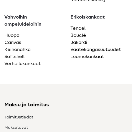
Vahvoihin
Erikoiskankaat
ompeluideioihin
Tencel
Huopa
Bouclé
Canvas
Jakardi
Keinonahka
Vaatekangasuutuudet
Softshell
Luomukankaat
Verhoilukankaat
Maksu ja toimitus
Toimitustiedot
Maksutavat