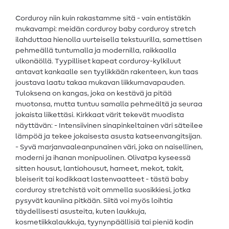
Corduroy niin kuin rakastamme sitä - vain entistäkin
mukavampi: meidän corduroy baby corduroy stretch
ilahduttaa hienolla uurteisella tekstuurilla, samettisen
pehmeällä tuntumalla ja modernilla, raikkaalla
ulkonäöllä. Tyypilliset kapeat corduroy-kylkiluut
antavat kankaalle sen tyylikkään rakenteen, kun taas
joustava laatu takaa mukavan liikkumavapauden.
Tuloksena on kangas, joka on kestävä ja pitää
muotonsa, mutta tuntuu samalla pehmeältä ja seuraa
jokaista liikettäsi. Kirkkaat värit tekevät muodista
näyttävän: - Intensiivinen sinapinkeltainen väri säteilee
lämpöä ja tekee jokaisesta asusta katseenvangitsijan.
- Syvä marjanvaaleanpunainen väri, joka on naisellinen,
moderni ja ihanan monipuolinen. Olivatpa kyseessä
sitten housut, lantiohousut, hameet, mekot, takit,
bleiserit tai kodikkaat lastenvaatteet - tästä baby
corduroy stretchistä voit ommella suosikkiesi, jotka
pysyvät kauniina pitkään. Siitä voi myös loihtia
täydellisesti asusteita, kuten laukkuja,
kosmetiikkalaukkuja, tyynynpäällisiä tai pieniä kodin