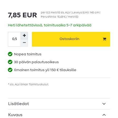
per
0,5
metriä
sis. ALV
( Leveys (cm): 145 cm |
7,85 EUR
Perushinta
15,69 € / metriä
)
Heti lähetettävissä, toimitusaika 5–7 arkipäivää
Ostoskoriin
Nopea toimitus
30 päivän palautusoikeus
Ilmainen toimitus yli 150 € tilauksille
* sis. ALV ilman
Toimituskulut
Lisätiedot
Kuvaus