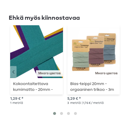
Ehkä myös kiinnostavaa
Много цветов
Много цветов
Kokoontaitettava
Bias-teippi 20mm -
B
kumimatto - 20mm -
orgaaninen trikoo - 3m
J
metritavarana
pitkä
m
1,29 € *
5,29 € *
2,3
1
metriä
3
metriä
| 1,76 € / metriä
1
me