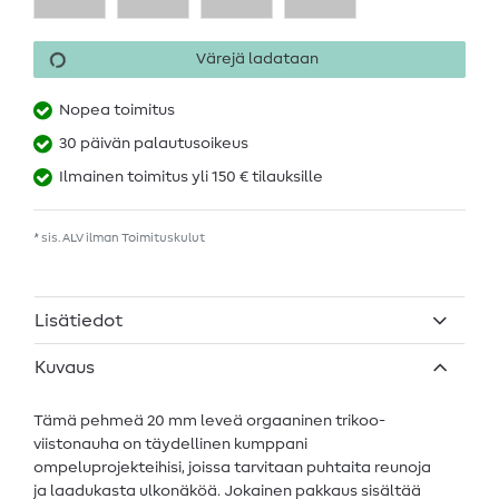
Värejä ladataan
Nopea toimitus
30 päivän palautusoikeus
Ilmainen toimitus yli 150 € tilauksille
* sis. ALV ilman
Toimituskulut
Lisätiedot
Kuvaus
Tämä pehmeä 20 mm leveä orgaaninen trikoo-
viistonauha on täydellinen kumppani
ompeluprojekteihisi, joissa tarvitaan puhtaita reunoja
ja laadukasta ulkonäköä. Jokainen pakkaus sisältää