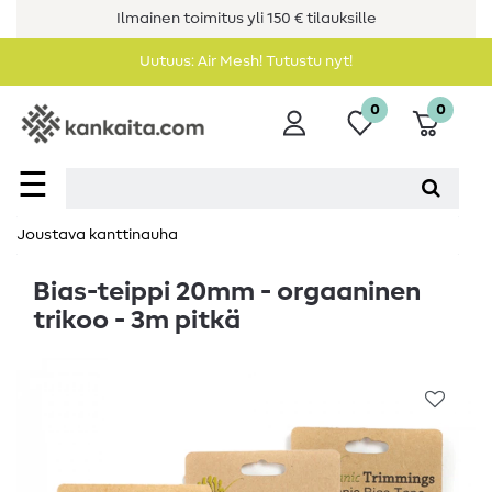
Ilmainen toimitus yli 150 € tilauksille
Uutuus: Air Mesh! Tutustu nyt!
0
0
☰
Joustava kanttinauha
Bias-teippi 20mm - orgaaninen
trikoo - 3m pitkä