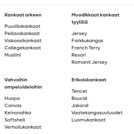
Kankaat arkeen
Muodikkaat kankaat
tyylillä
Puuvillakankaat
Pellavakankaat
Jersey
Viskoosikankaat
Farkkukangas
Collegekankaat
French Terry
Musliini
Resori
Romanit Jersey
Vahvoihin
Erikoiskankaat
ompeluideioihin
Tencel
Huopa
Bouclé
Canvas
Jakardi
Keinonahka
Vaatekangasuutuudet
Softshell
Luomukankaat
Verhoilukankaat