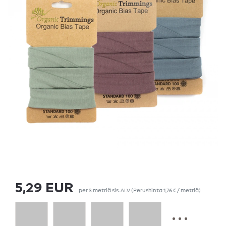
5,29 EUR
per
3
metriä
sis. ALV
(Perushinta
1,76 € / metriä
)