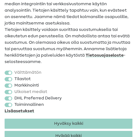
Apua ja yhteystiedot
median integrointiin tai verkkosivustomme käytön
analysointiin. Tietojen käsittely tapahtuu vain, kun evästeet
on asennettu. Jaamme nämä tiedot kolmansille osapuolille,
Yhteystiedot
jotka mainitsemme asetuksissa.
Tietoa omistajanvaihdoksesta
Tietojen käsittely voidaan suorittaa suostumuksella tai
oikeutetun edun perusteella. On mahdollista antaa tai evätä
FAQ
suostumus. On olemassa oikeus olla suostumatta ja muuttaa
tai peruuttaa suostumus myöhemmin. Annamme lisätietoja
Peruutusoikeus
henkilötietojen ja palveluiden käytöstä
Tietosuojaseloste
-
Suosittu
selosteessamme.
Välttämätön
Kankaat
Tilastot
Markkinointi
Ompelutarvikkeet
Ulkoiset mediat
Ale
DHL Preferred Delivery
Toiminnallinen
Lisäasetukset
Hyväksy kaikki
Hylkää kaikki
Yhteystiedot
Tietosuoja
Käyttöehdot