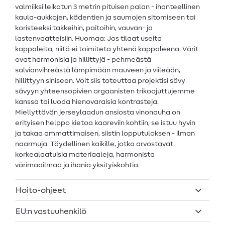
valmiiksi leikatun 3 metrin pituisen palan - ihanteellinen
kaula-aukkojen, kädentien ja saumojen sitomiseen tai
koristeeksi takkeihin, paitoihin, vauvan- ja
lastenvaatteisiin. Huomaa: Jos tilaat useita
kappaleita, niitä ei toimiteta yhtenä kappaleena. Värit
ovat harmonisia ja hillittyjä - pehmeästä
salvianvihreästä lämpimään mauveen ja viileään,
hillittyyn siniseen. Voit siis toteuttaa projektisi sävy
sävyyn yhteensopivien orgaanisten trikoojuttujemme
kanssa tai luoda hienovaraisia kontrasteja.
Miellyttävän jerseylaadun ansiosta vinonauha on
erityisen helppo kietoa kaareviin kohtiin, se istuu hyvin
ja takaa ammattimaisen, siistin lopputuloksen - ilman
naarmuja. Täydellinen kaikille, jotka arvostavat
korkealaatuisia materiaaleja, harmonista
värimaailmaa ja ihania yksityiskohtia.
Hoito-ohjeet
EU:n vastuuhenkilö