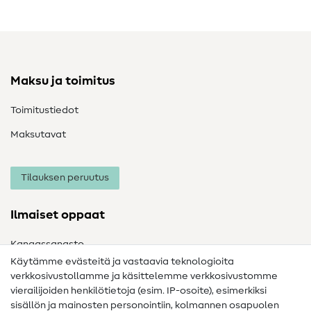
Maksu ja toimitus
Toimitustiedot
Maksutavat
Tilauksen peruutus
Ilmaiset oppaat
Kangassanasto
Käytämme evästeitä ja vastaavia teknologioita
Ompelusanasto
verkkosivustollamme ja käsittelemme verkkosivustomme
vierailijoiden henkilötietoja (esim. IP-osoite), esimerkiksi
Ompeluohjeet
sisällön ja mainosten personointiin, kolmannen osapuolen