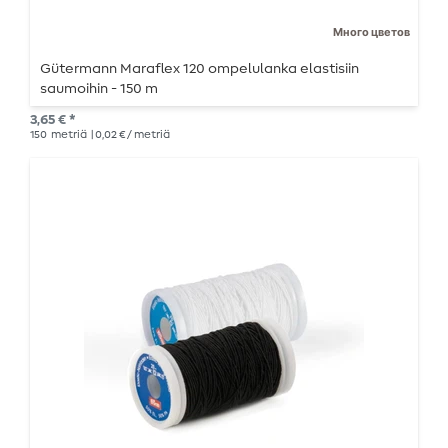
Много цветов
Gütermann Maraflex 120 ompelulanka elastisiin
saumoihin - 150 m
3,65 € *
150
metriä
| 0,02 € / metriä