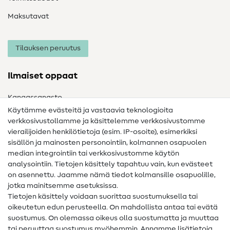
Maksutavat
Tilauksen peruutus
Ilmaiset oppaat
Kangassanasto
Käytämme evästeitä ja vastaavia teknologioita
Ompelusanasto
verkkosivustollamme ja käsittelemme verkkosivustomme
vierailijoiden henkilötietoja (esim. IP-osoite), esimerkiksi
Ompeluohjeet
sisällön ja mainosten personointiin, kolmannen osapuolen
median integrointiin tai verkkosivustomme käytön
Apua ja yhteystiedot
analysointiin. Tietojen käsittely tapahtuu vain, kun evästeet
on asennettu. Jaamme nämä tiedot kolmansille osapuolille,
Yhteystiedot
jotka mainitsemme asetuksissa.
Tietoa omistajanvaihdoksesta
Tietojen käsittely voidaan suorittaa suostumuksella tai
oikeutetun edun perusteella. On mahdollista antaa tai evätä
FAQ
suostumus. On olemassa oikeus olla suostumatta ja muuttaa
tai peruuttaa suostumus myöhemmin. Annamme lisätietoja