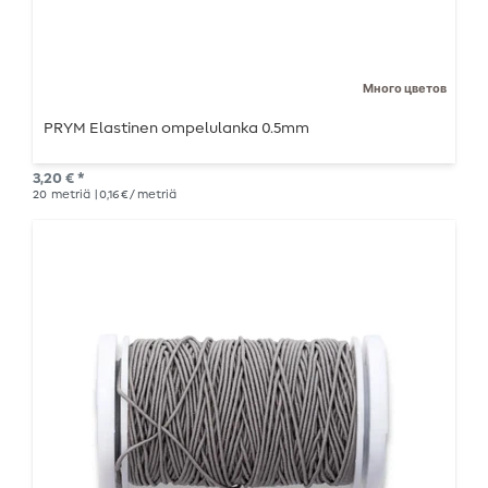
Много цветов
PRYM Elastinen ompelulanka 0.5mm
3,20 € *
20
metriä
| 0,16 € / metriä