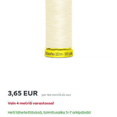
3,65 EUR
per
150
metriä
sis. ALV
Vain 4 metriä varastossa!
Heti lähetettävissä, toimitusaika 5–7 arkipäivää