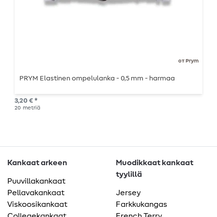
от Prym
PRYM Elastinen ompelulanka - 0,5 mm - harmaa
3,20 € *
20
metriä
Kankaat arkeen
Muodikkaat kankaat
tyylillä
Puuvillakankaat
Pellavakankaat
Jersey
Viskoosikankaat
Farkkukangas
Collegekankaat
French Terry