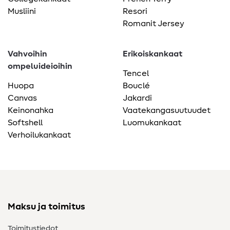
Musliini
Resori
Romanit Jersey
Vahvoihin
Erikoiskankaat
ompeluideioihin
Tencel
Huopa
Bouclé
Canvas
Jakardi
Keinonahka
Vaatekangasuutuudet
Softshell
Luomukankaat
Verhoilukankaat
Maksu ja toimitus
Toimitustiedot