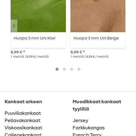
Huopa 3 mm Uni Kiwi
Huopa 3 mm Uni Beige
T
4
m
8,99 € *
8,99 € *
10,
1
metriä
| 8,99 € / metriä
1
metriä
| 8,99 € / metriä
1
me
Kankaat arkeen
Muodikkaat kankaat
tyylillä
Puuvillakankaat
Pellavakankaat
Jersey
Viskoosikankaat
Farkkukangas
Collegekankaat
French Terry