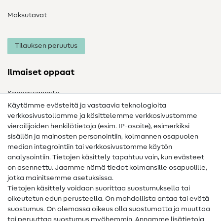
Maksutavat
Tilauksen peruutus
Ilmaiset oppaat
Kangassanasto
Käytämme evästeitä ja vastaavia teknologioita
Ompelusanasto
verkkosivustollamme ja käsittelemme verkkosivustomme
vierailijoiden henkilötietoja (esim. IP-osoite), esimerkiksi
Ompeluohjeet
sisällön ja mainosten personointiin, kolmannen osapuolen
Apua ja yhteystiedot
median integrointiin tai verkkosivustomme käytön
analysointiin. Tietojen käsittely tapahtuu vain, kun evästeet
on asennettu. Jaamme nämä tiedot kolmansille osapuolille,
Yhteystiedot
jotka mainitsemme asetuksissa.
Tietoa omistajanvaihdoksesta
Tietojen käsittely voidaan suorittaa suostumuksella tai
oikeutetun edun perusteella. On mahdollista antaa tai evätä
FAQ
suostumus. On olemassa oikeus olla suostumatta ja muuttaa
tai peruuttaa suostumus myöhemmin. Annamme lisätietoja
Peruutusoikeus