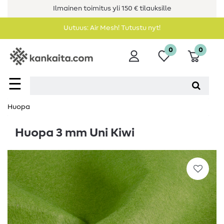
Ilmainen toimitus yli 150 € tilauksille
Uutuus: Air Mesh! Tutustu nyt!
0
0
☰
Huopa
Huopa 3 mm Uni Kiwi