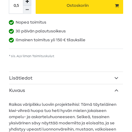
Ostoskoriin
Nopea toimitus
30 päivän palautusoikeus
Ilmainen toimitus yli 150 € tilauksille
* sis. ALV ilman
Toimituskulut
Lisätiedot
Kuvaus
Raikas väripilkku luoviin projekteihisi: Tämä täyteläinen
kiwi-vihreä huopa tuo heti hyvän mielen jokaiseen
ompelu- ja askarteluhuoneeseen. Selkeä, tasainen
yksivärinen sävy näyttää modernilta ja eloisalta, ja se
yhdistyy upeasti luonnonväreihin, mustaan, valkoiseen