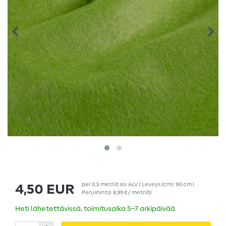
per
0,5
metriä
sis. ALV
( Leveys (cm): 90 cm |
4,50 EUR
Perushinta
8,99 € / metriä
)
Heti lähetettävissä, toimitusaika 5–7 arkipäivää