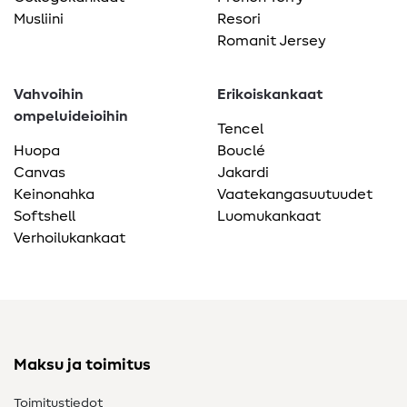
Musliini
Resori
Romanit Jersey
Vahvoihin
Erikoiskankaat
ompeluideioihin
Tencel
Huopa
Bouclé
Canvas
Jakardi
Keinonahka
Vaatekangasuutuudet
Softshell
Luomukankaat
Verhoilukankaat
Maksu ja toimitus
Toimitustiedot