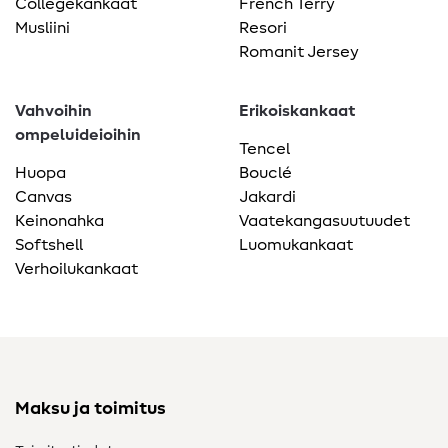
Collegekankaat
French Terry
Musliini
Resori
Romanit Jersey
Vahvoihin
Erikoiskankaat
ompeluideioihin
Tencel
Huopa
Bouclé
Canvas
Jakardi
Keinonahka
Vaatekangasuutuudet
Softshell
Luomukankaat
Verhoilukankaat
Maksu ja toimitus