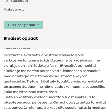
Toimitustiedot
Maksutavat
Tilauksen peruutus
Ilmaiset oppaat
Kangassanasto
Käytämme evästeitä ja vastaavia teknologioita
Ompelusanasto
verkkosivustollamme ja käsittelemme verkkosivustomme
vierailijoiden henkilötietoja (esim. IP-osoite), esimerkiksi
Ompeluohjeet
sisällön ja mainosten personointiin, kolmannen osapuolen
median integrointiin tai verkkosivustomme käytön
Apua ja yhteystiedot
analysointiin. Tietojen käsittely tapahtuu vain, kun evästeet
on asennettu. Jaamme nämä tiedot kolmansille osapuolille,
Yhteystiedot
jotka mainitsemme asetuksissa.
Tietoa omistajanvaihdoksesta
Tietojen käsittely voidaan suorittaa suostumuksella tai
oikeutetun edun perusteella. On mahdollista antaa tai evätä
FAQ
suostumus. On olemassa oikeus olla suostumatta ja muuttaa