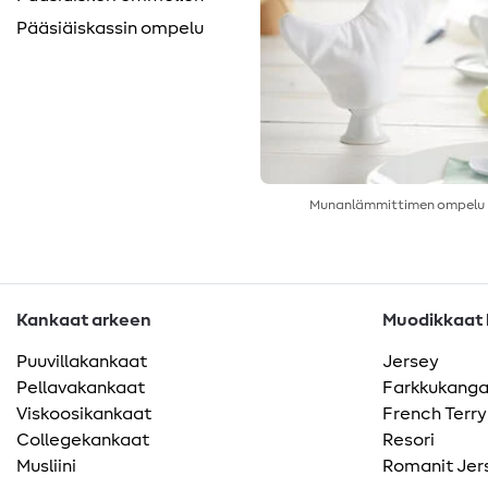
Pääsiäiskassin ompelu
Munanlämmittimen ompelu
Kankaat arkeen
Muodikkaat k
Puuvillakankaat
Jersey
Pellavakankaat
Farkkukang
Viskoosikankaat
French Terry
Collegekankaat
Resori
Musliini
Romanit Jer