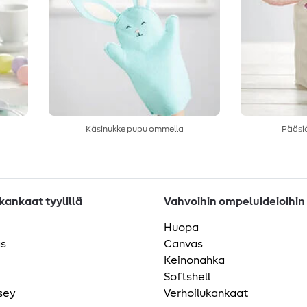
Käsinukke pupu ommella
Pääsiä
ankaat tyylillä
Vahvoihin ompeluideioihin
Huopa
as
Canvas
Keinonahka
Softshell
sey
Verhoilukankaat