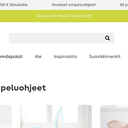
50 € tilauksille
Ilmaiset ompeluohjeet
30 p
Uutuus: Air Mesh! Tutustu nyt!
nnöspalat
Ale
Inspiraatio
Suosikkimerkit
mpeluohjeet