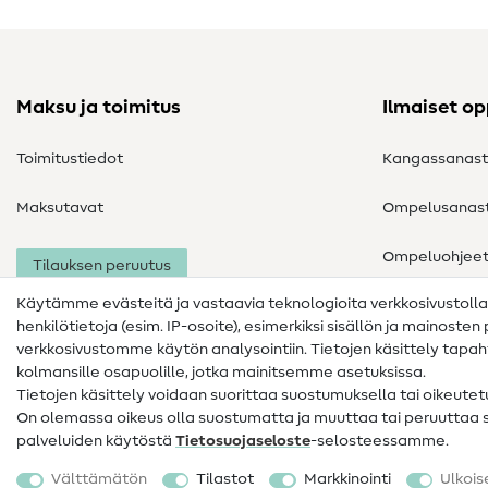
Maksu ja toimitus
Ilmaiset o
Toimitustiedot
Kangassanas
Maksutavat
Ompelusanas
Ompeluohjee
Tilauksen peruutus
Käytämme evästeitä ja vastaavia teknologioita verkkosivustoll
henkilötietoja (esim. IP-osoite), esimerkiksi sisällön ja mainoste
verkkosivustomme käytön analysointiin. Tietojen käsittely tap
kolmansille osapuolille, jotka mainitsemme asetuksissa.
Tietojen käsittely voidaan suorittaa suostumuksella tai oikeute
On olemassa oikeus olla suostumatta ja muuttaa tai peruuttaa
palveluiden käytöstä
Tietosuojaseloste
-selosteessamme.
Yhteystiedot
Tietosuoja
Käyttöehdot
Välttämätön
Tilastot
Markkinointi
Ulkois