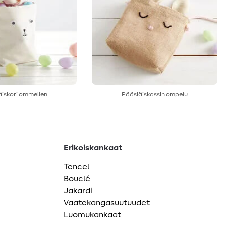
iskori ommellen
Pääsiäiskassin ompelu
Erikoiskankaat
Tencel
Bouclé
Jakardi
Vaatekangasuutuudet
Luomukankaat