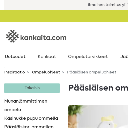
Ilmainen toimitus yli 1
Uutuudet
Kankaat
Ompelutarvikkeet
Jää
Inspiraatio
Ompeluohjeet
Pääsiäisen ompeluohjeet
Pääsiäisen o
Takaisin
Munanlämmittimen
ompelu
Käsinukke pupu ommella
Pääsiäiskori ommellen