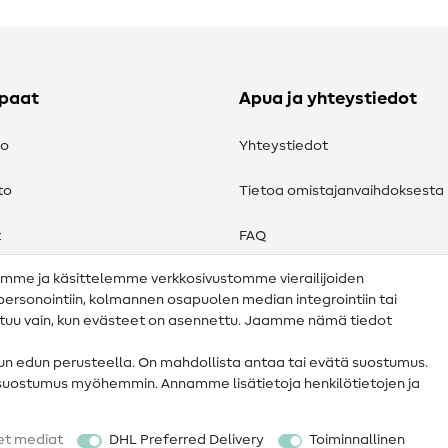
ppaat
Apua ja yhteystiedot
to
Yhteystiedot
to
Tietoa omistajanvaihdoksesta
t
FAQ
amme ja käsittelemme verkkosivustomme vierailijoiden
Peruutusoikeus
n personointiin, kolmannen osapuolen median integrointiin tai
ahtuu vain, kun evästeet on asennettu. Jaamme nämä tiedot
tun edun perusteella. On mahdollista antaa tai evätä suostumus.
 suostumus myöhemmin. Annamme lisätietoja henkilötietojen ja
et mediat
DHL Preferred Delivery
Toiminnallinen