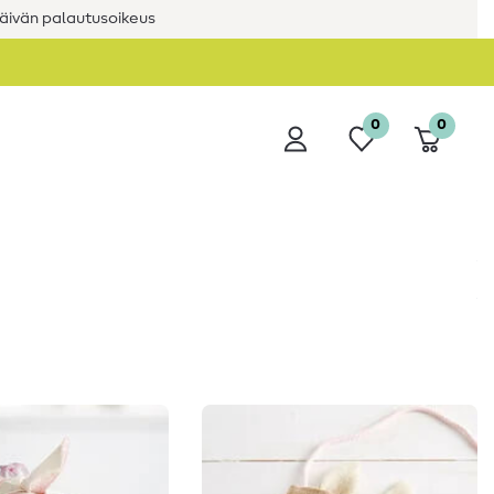
äivän palautusoikeus
0
0