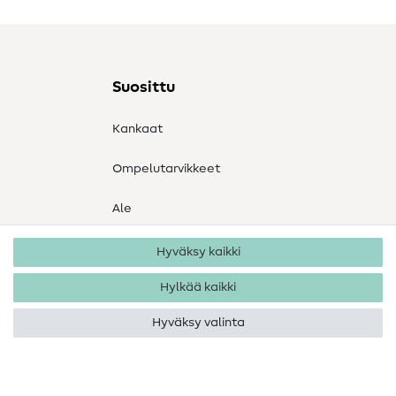
Suosittu
Kankaat
Ompelutarvikkeet
Ale
Hyväksy kaikki
Hylkää kaikki
Hyväksy valinta
Tekijänoikeus 2026 SewIY GmbH