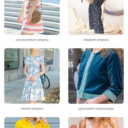
Jerseymekon ompelu
Haalarin ompelu
Mekon ompelu
Lyhyttakin ompeluohje