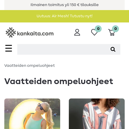
Ilmainen toimitus yli 150 € tilauksille
Uutuus: Air Mesh! Tutustu nyt!
0
0
☰
Vaatteiden ompeluohjeet
Vaatteiden ompeluohjeet