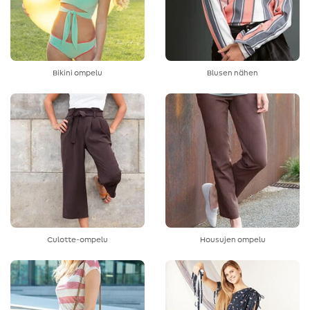
Bikini ompelu
Blusen nähen
Culotte-ompelu
Housujen ompelu