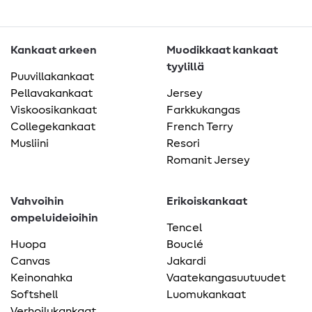
Kankaat arkeen
Muodikkaat kankaat
tyylillä
Puuvillakankaat
Pellavakankaat
Jersey
Viskoosikankaat
Farkkukangas
Collegekankaat
French Terry
Musliini
Resori
Romanit Jersey
Vahvoihin
Erikoiskankaat
ompeluideioihin
Tencel
Huopa
Bouclé
Canvas
Jakardi
Keinonahka
Vaatekangasuutuudet
Softshell
Luomukankaat
Verhoilukankaat