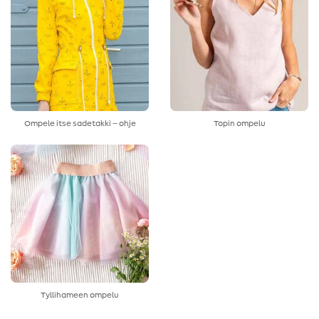
Ompele itse sadetakki – ohje
Topin ompelu
Tyllihameen ompelu