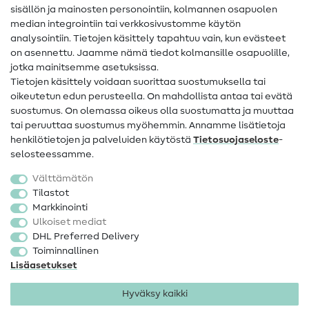
sisällön ja mainosten personointiin, kolmannen osapuolen
median integrointiin tai verkkosivustomme käytön
Apua ja yhteystiedot
analysointiin. Tietojen käsittely tapahtuu vain, kun evästeet
on asennettu. Jaamme nämä tiedot kolmansille osapuolille,
Yhteystiedot
jotka mainitsemme asetuksissa.
Tietoa omistajanvaihdoksesta
Tietojen käsittely voidaan suorittaa suostumuksella tai
oikeutetun edun perusteella. On mahdollista antaa tai evätä
FAQ
suostumus. On olemassa oikeus olla suostumatta ja muuttaa
tai peruuttaa suostumus myöhemmin. Annamme lisätietoja
Peruutusoikeus
henkilötietojen ja palveluiden käytöstä
Tietosuojaseloste
-
Suosittu
selosteessamme.
Välttämätön
Kankaat
Tilastot
Markkinointi
Ompelutarvikkeet
Ulkoiset mediat
Ale
DHL Preferred Delivery
Toiminnallinen
Lisäasetukset
Hyväksy kaikki