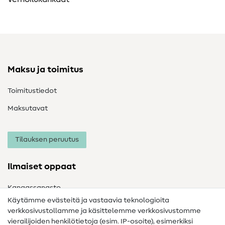
Maksu ja toimitus
Toimitustiedot
Maksutavat
Tilauksen peruutus
Ilmaiset oppaat
Kangassanasto
Käytämme evästeitä ja vastaavia teknologioita
Ompelusanasto
verkkosivustollamme ja käsittelemme verkkosivustomme
vierailijoiden henkilötietoja (esim. IP-osoite), esimerkiksi
Ompeluohjeet